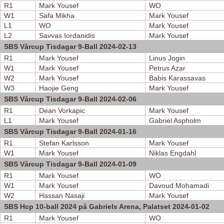
R1
Mark Yousef
WO
W1
Safa Mikha
Mark Yousef
L1
WO
Mark Yousef
L2
Savvas Iordanidis
Mark Yousef
SBS Vårcup Tisdagar 9-Ball 2024-02-13
R1
Mark Yousef
Linus Jogin
W1
Mark Yousef
Petrus Azar
W2
Mark Yousef
Babis Karassavas
W3
Haojie Geng
Mark Yousef
SBS Vårcup Tisdagar 9-Ball 2024-02-06
R1
Dean Vorkapic
Mark Yousef
L1
Mark Yousef
Gabriel Aspholm
SBS Vårcup Tisdagar 9-Ball 2024-01-16
R1
Stefan Karlsson
Mark Yousef
W1
Mark Yousef
Niklas Engdahl
SBS Vårcup Tisdagar 9-Ball 2024-01-09
R1
Mark Yousef
WO
W1
Mark Yousef
Davoud Mohamadi
W2
Hassan Nasaji
Mark Yousef
SBS Hcp 10-ball 2024 på Gabriels Arena, Palatset 2024-01-02
R1
Mark Yousef
WO