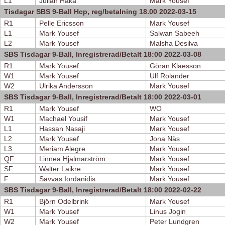
L1
Julian Haka
Mark Yousef
Tisdagar SBS 9-Ball Hcp, reg/betalning 18.00 2022-03-15
R1
Pelle Ericsson
Mark Yousef
L1
Mark Yousef
Salwan Sabeeh
L2
Mark Yousef
Malsha Desilva
SBS Tisdagar 9-Ball, Inregistrerad/Betalt 18:00 2022-03-08
R1
Mark Yousef
Göran Klaesson
W1
Mark Yousef
Ulf Rolander
W2
Ulrika Andersson
Mark Yousef
SBS Tisdagar 9-Ball, Inregistrerad/Betalt 18:00 2022-03-01
R1
Mark Yousef
WO
W1
Machael Yousif
Mark Yousef
L1
Hassan Nasaji
Mark Yousef
L2
Mark Yousef
Jona Näs
L3
Meriam Alegre
Mark Yousef
QF
Linnea Hjalmarström
Mark Yousef
SF
Walter Laikre
Mark Yousef
F
Savvas Iordanidis
Mark Yousef
SBS Tisdagar 9-Ball, Inregistrerad/Betalt 18:00 2022-02-22
R1
Björn Odelbrink
Mark Yousef
W1
Mark Yousef
Linus Jogin
W2
Mark Yousef
Peter Lundgren