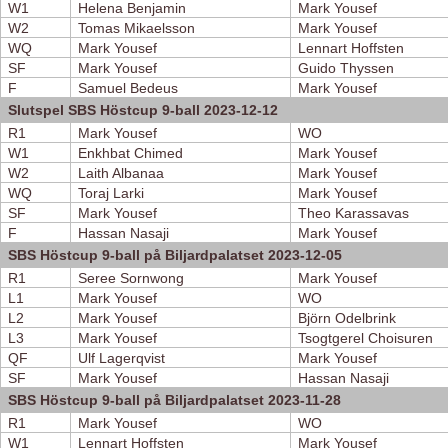
W1
Helena Benjamin
Mark Yousef
W2
Tomas Mikaelsson
Mark Yousef
WQ
Mark Yousef
Lennart Hoffsten
SF
Mark Yousef
Guido Thyssen
F
Samuel Bedeus
Mark Yousef
Slutspel SBS Höstcup 9-ball 2023-12-12
R1
Mark Yousef
WO
W1
Enkhbat Chimed
Mark Yousef
W2
Laith Albanaa
Mark Yousef
WQ
Toraj Larki
Mark Yousef
SF
Mark Yousef
Theo Karassavas
F
Hassan Nasaji
Mark Yousef
SBS Höstcup 9-ball på Biljardpalatset 2023-12-05
R1
Seree Sornwong
Mark Yousef
L1
Mark Yousef
WO
L2
Mark Yousef
Björn Odelbrink
L3
Mark Yousef
Tsogtgerel Choisuren
QF
Ulf Lagerqvist
Mark Yousef
SF
Mark Yousef
Hassan Nasaji
SBS Höstcup 9-ball på Biljardpalatset 2023-11-28
R1
Mark Yousef
WO
W1
Lennart Hoffsten
Mark Yousef