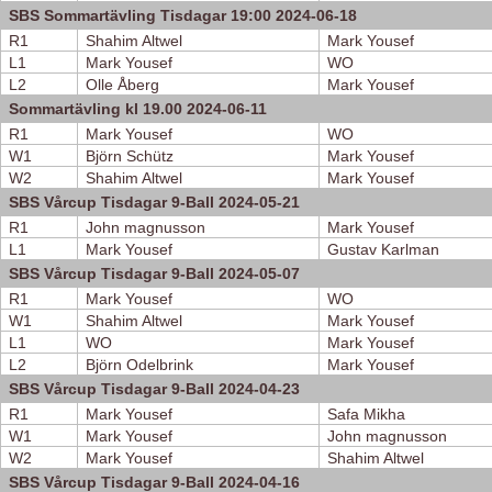
SBS Sommartävling Tisdagar 19:00 2024-06-18
R1
Shahim Altwel
Mark Yousef
L1
Mark Yousef
WO
L2
Olle Åberg
Mark Yousef
Sommartävling kl 19.00 2024-06-11
R1
Mark Yousef
WO
W1
Björn Schütz
Mark Yousef
W2
Shahim Altwel
Mark Yousef
SBS Vårcup Tisdagar 9-Ball 2024-05-21
R1
John magnusson
Mark Yousef
L1
Mark Yousef
Gustav Karlman
SBS Vårcup Tisdagar 9-Ball 2024-05-07
R1
Mark Yousef
WO
W1
Shahim Altwel
Mark Yousef
L1
WO
Mark Yousef
L2
Björn Odelbrink
Mark Yousef
SBS Vårcup Tisdagar 9-Ball 2024-04-23
R1
Mark Yousef
Safa Mikha
W1
Mark Yousef
John magnusson
W2
Mark Yousef
Shahim Altwel
SBS Vårcup Tisdagar 9-Ball 2024-04-16