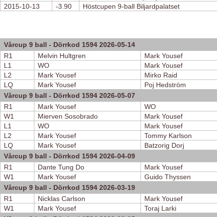
2015-10-13
-3.90
Höstcupen 9-ball Biljardpalatset
Vårcup 9 ball - Dörrkod 1594 2026-05-14
R1
Melvin Hultgren
Mark Yousef
L1
WO
Mark Yousef
L2
Mark Yousef
Mirko Raid
LQ
Mark Yousef
Poj Hedström
Vårcup 9 ball - Dörrkod 1594 2026-05-07
R1
Mark Yousef
WO
W1
Mierven Sosobrado
Mark Yousef
L1
WO
Mark Yousef
L2
Mark Yousef
Tommy Karlson
LQ
Mark Yousef
Batzorig Dorj
Vårcup 9 ball - Dörrkod 1594 2026-04-09
R1
Dante Tung Do
Mark Yousef
W1
Mark Yousef
Guido Thyssen
Vårcup 9 ball - Dörrkod 1594 2026-03-19
R1
Nicklas Carlson
Mark Yousef
W1
Mark Yousef
Toraj Larki