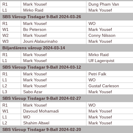
R1
Mark Yousef
Dung Pham Van
L1
Mirko Raid
Mark Yousef
SBS Vårcup Tisdagar 9-Ball 2024-03-26
R1
Mark Yousef
WO
W1
Bo Peterson
Mark Yousef
W2
Mark Yousef
Conny Nilsson
W3
Jouni Alalaurinaho
Mark Yousef
Biljardärens vårcup 2024-03-14
R1
Mark Yousef
Mirko Raid
L1
Mark Yousef
Ulf Lagerqvist
SBS Vårcup Tisdagar 9-Ball 2024-03-12
R1
Mark Yousef
Petri Falk
L1
Mark Yousef
WO
L2
Mark Yousef
Gustaf Carleson
L3
Sabo Azar
Mark Yousef
SBS Vårcup Tisdagar 9-Ball 2024-02-27
R1
Mark Yousef
WO
W1
Davoud Mohamadi
Mark Yousef
L1
WO
Mark Yousef
L2
Shahim Altwel
Mark Yousef
SBS Vårcup Tisdagar 9-Ball 2024-02-20