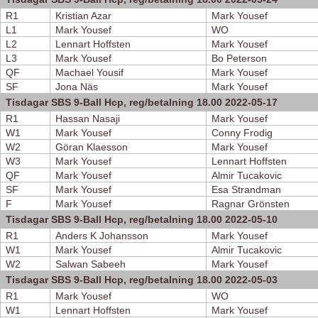
R1
Kristian Azar
Mark Yousef
L1
Mark Yousef
WO
L2
Lennart Hoffsten
Mark Yousef
L3
Mark Yousef
Bo Peterson
QF
Machael Yousif
Mark Yousef
SF
Jona Näs
Mark Yousef
Tisdagar SBS 9-Ball Hcp, reg/betalning 18.00 2022-05-17
R1
Hassan Nasaji
Mark Yousef
W1
Mark Yousef
Conny Frodig
W2
Göran Klaesson
Mark Yousef
W3
Mark Yousef
Lennart Hoffsten
QF
Mark Yousef
Almir Tucakovic
SF
Mark Yousef
Esa Strandman
F
Mark Yousef
Ragnar Grönsten
Tisdagar SBS 9-Ball Hcp, reg/betalning 18.00 2022-05-10
R1
Anders K Johansson
Mark Yousef
W1
Mark Yousef
Almir Tucakovic
W2
Salwan Sabeeh
Mark Yousef
Tisdagar SBS 9-Ball Hcp, reg/betalning 18.00 2022-05-03
R1
Mark Yousef
WO
W1
Lennart Hoffsten
Mark Yousef