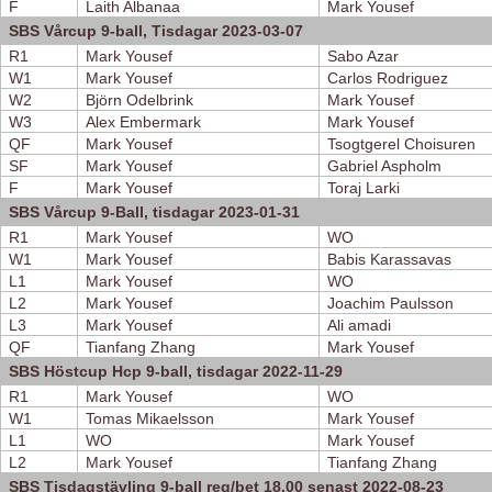
F
Laith Albanaa
Mark Yousef
SBS Vårcup 9-ball, Tisdagar 2023-03-07
R1
Mark Yousef
Sabo Azar
W1
Mark Yousef
Carlos Rodriguez
W2
Björn Odelbrink
Mark Yousef
W3
Alex Embermark
Mark Yousef
QF
Mark Yousef
Tsogtgerel Choisuren
SF
Mark Yousef
Gabriel Aspholm
F
Mark Yousef
Toraj Larki
SBS Vårcup 9-Ball, tisdagar 2023-01-31
R1
Mark Yousef
WO
W1
Mark Yousef
Babis Karassavas
L1
Mark Yousef
WO
L2
Mark Yousef
Joachim Paulsson
L3
Mark Yousef
Ali amadi
QF
Tianfang Zhang
Mark Yousef
SBS Höstcup Hcp 9-ball, tisdagar 2022-11-29
R1
Mark Yousef
WO
W1
Tomas Mikaelsson
Mark Yousef
L1
WO
Mark Yousef
L2
Mark Yousef
Tianfang Zhang
SBS Tisdagstävling 9-ball reg/bet 18.00 senast 2022-08-23