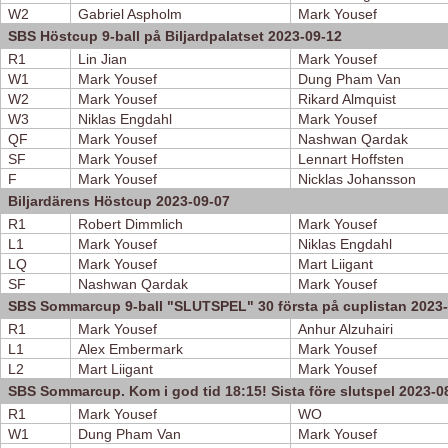
W2
Gabriel Aspholm
Mark Yousef
SBS Höstcup 9-ball på Biljardpalatset 2023-09-12
R1
Lin Jian
Mark Yousef
W1
Mark Yousef
Dung Pham Van
W2
Mark Yousef
Rikard Almquist
W3
Niklas Engdahl
Mark Yousef
QF
Mark Yousef
Nashwan Qardak
SF
Mark Yousef
Lennart Hoffsten
F
Mark Yousef
Nicklas Johansson
Biljardärens Höstcup 2023-09-07
R1
Robert Dimmlich
Mark Yousef
L1
Mark Yousef
Niklas Engdahl
LQ
Mark Yousef
Mart Liigant
SF
Nashwan Qardak
Mark Yousef
SBS Sommarcup 9-ball "SLUTSPEL" 30 första på cuplistan 2023
R1
Mark Yousef
Anhur Alzuhairi
L1
Alex Embermark
Mark Yousef
L2
Mart Liigant
Mark Yousef
SBS Sommarcup. Kom i god tid 18:15! Sista före slutspel 2023-0
R1
Mark Yousef
WO
W1
Dung Pham Van
Mark Yousef