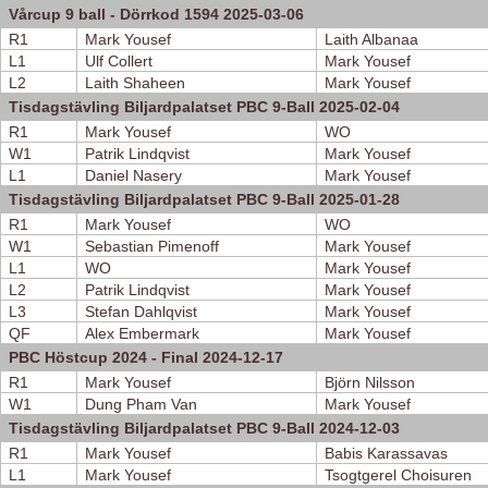
Vårcup 9 ball - Dörrkod 1594 2025-03-06
R1
Mark Yousef
Laith Albanaa
L1
Ulf Collert
Mark Yousef
L2
Laith Shaheen
Mark Yousef
Tisdagstävling Biljardpalatset PBC 9-Ball 2025-02-04
R1
Mark Yousef
WO
W1
Patrik Lindqvist
Mark Yousef
L1
Daniel Nasery
Mark Yousef
Tisdagstävling Biljardpalatset PBC 9-Ball 2025-01-28
R1
Mark Yousef
WO
W1
Sebastian Pimenoff
Mark Yousef
L1
WO
Mark Yousef
L2
Patrik Lindqvist
Mark Yousef
L3
Stefan Dahlqvist
Mark Yousef
QF
Alex Embermark
Mark Yousef
PBC Höstcup 2024 - Final 2024-12-17
R1
Mark Yousef
Björn Nilsson
W1
Dung Pham Van
Mark Yousef
Tisdagstävling Biljardpalatset PBC 9-Ball 2024-12-03
R1
Mark Yousef
Babis Karassavas
L1
Mark Yousef
Tsogtgerel Choisuren