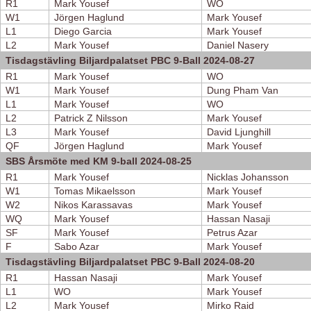
R1
Mark Yousef
WO
W1
Jörgen Haglund
Mark Yousef
L1
Diego Garcia
Mark Yousef
L2
Mark Yousef
Daniel Nasery
Tisdagstävling Biljardpalatset PBC 9-Ball 2024-08-27
R1
Mark Yousef
WO
W1
Mark Yousef
Dung Pham Van
L1
Mark Yousef
WO
L2
Patrick Z Nilsson
Mark Yousef
L3
Mark Yousef
David Ljunghill
QF
Jörgen Haglund
Mark Yousef
SBS Årsmöte med KM 9-ball 2024-08-25
R1
Mark Yousef
Nicklas Johansson
W1
Tomas Mikaelsson
Mark Yousef
W2
Nikos Karassavas
Mark Yousef
WQ
Mark Yousef
Hassan Nasaji
SF
Mark Yousef
Petrus Azar
F
Sabo Azar
Mark Yousef
Tisdagstävling Biljardpalatset PBC 9-Ball 2024-08-20
R1
Hassan Nasaji
Mark Yousef
L1
WO
Mark Yousef
L2
Mark Yousef
Mirko Raid