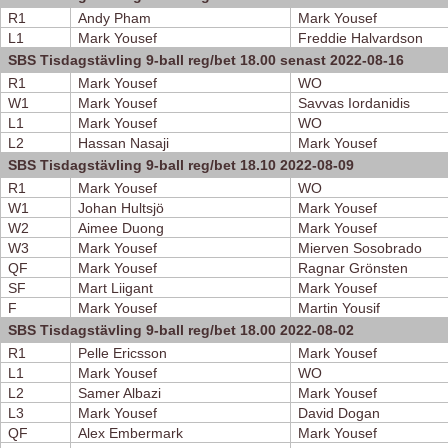
R1
Andy Pham
Mark Yousef
L1
Mark Yousef
Freddie Halvardson
SBS Tisdagstävling 9-ball reg/bet 18.00 senast 2022-08-16
R1
Mark Yousef
WO
W1
Mark Yousef
Savvas Iordanidis
L1
Mark Yousef
WO
L2
Hassan Nasaji
Mark Yousef
SBS Tisdagstävling 9-ball reg/bet 18.10 2022-08-09
R1
Mark Yousef
WO
W1
Johan Hultsjö
Mark Yousef
W2
Aimee Duong
Mark Yousef
W3
Mark Yousef
Mierven Sosobrado
QF
Mark Yousef
Ragnar Grönsten
SF
Mart Liigant
Mark Yousef
F
Mark Yousef
Martin Yousif
SBS Tisdagstävling 9-ball reg/bet 18.00 2022-08-02
R1
Pelle Ericsson
Mark Yousef
L1
Mark Yousef
WO
L2
Samer Albazi
Mark Yousef
L3
Mark Yousef
David Dogan
QF
Alex Embermark
Mark Yousef