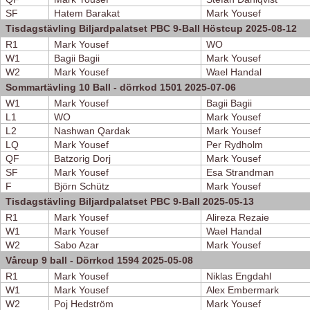
SF
Hatem Barakat
Mark Yousef
Tisdagstävling Biljardpalatset PBC 9-Ball Höstcup 2025-08-12
R1
Mark Yousef
WO
W1
Bagii Bagii
Mark Yousef
W2
Mark Yousef
Wael Handal
Sommartävling 10 Ball - dörrkod 1501 2025-07-06
W1
Mark Yousef
Bagii Bagii
L1
WO
Mark Yousef
L2
Nashwan Qardak
Mark Yousef
LQ
Mark Yousef
Per Rydholm
QF
Batzorig Dorj
Mark Yousef
SF
Mark Yousef
Esa Strandman
F
Björn Schütz
Mark Yousef
Tisdagstävling Biljardpalatset PBC 9-Ball 2025-05-13
R1
Mark Yousef
Alireza Rezaie
W1
Mark Yousef
Wael Handal
W2
Sabo Azar
Mark Yousef
Vårcup 9 ball - Dörrkod 1594 2025-05-08
R1
Mark Yousef
Niklas Engdahl
W1
Mark Yousef
Alex Embermark
W2
Poj Hedström
Mark Yousef