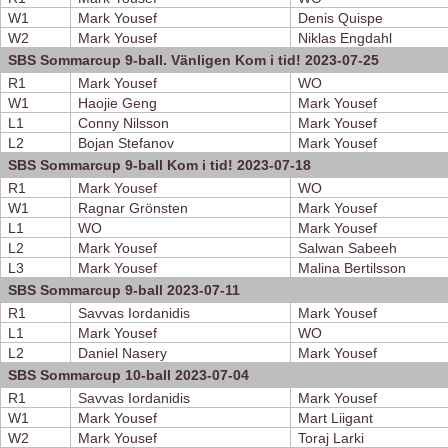
W1
Mark Yousef
Denis Quispe
W2
Mark Yousef
Niklas Engdahl
SBS Sommarcup 9-ball. Vänligen Kom i tid! 2023-07-25
R1
Mark Yousef
WO
W1
Haojie Geng
Mark Yousef
L1
Conny Nilsson
Mark Yousef
L2
Bojan Stefanov
Mark Yousef
SBS Sommarcup 9-ball Kom i tid! 2023-07-18
R1
Mark Yousef
WO
W1
Ragnar Grönsten
Mark Yousef
L1
WO
Mark Yousef
L2
Mark Yousef
Salwan Sabeeh
L3
Mark Yousef
Malina Bertilsson
SBS Sommarcup 9-ball 2023-07-11
R1
Savvas Iordanidis
Mark Yousef
L1
Mark Yousef
WO
L2
Daniel Nasery
Mark Yousef
SBS Sommarcup 10-ball 2023-07-04
R1
Savvas Iordanidis
Mark Yousef
W1
Mark Yousef
Mart Liigant
W2
Mark Yousef
Toraj Larki