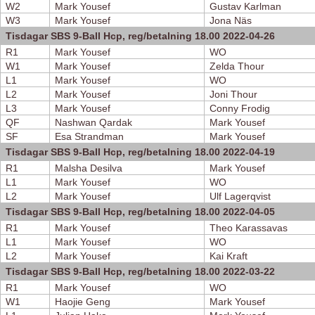
W2
Mark Yousef
Gustav Karlman
W3
Mark Yousef
Jona Näs
Tisdagar SBS 9-Ball Hcp, reg/betalning 18.00 2022-04-26
R1
Mark Yousef
WO
W1
Mark Yousef
Zelda Thour
L1
Mark Yousef
WO
L2
Mark Yousef
Joni Thour
L3
Mark Yousef
Conny Frodig
QF
Nashwan Qardak
Mark Yousef
SF
Esa Strandman
Mark Yousef
Tisdagar SBS 9-Ball Hcp, reg/betalning 18.00 2022-04-19
R1
Malsha Desilva
Mark Yousef
L1
Mark Yousef
WO
L2
Mark Yousef
Ulf Lagerqvist
Tisdagar SBS 9-Ball Hcp, reg/betalning 18.00 2022-04-05
R1
Mark Yousef
Theo Karassavas
L1
Mark Yousef
WO
L2
Mark Yousef
Kai Kraft
Tisdagar SBS 9-Ball Hcp, reg/betalning 18.00 2022-03-22
R1
Mark Yousef
WO
W1
Haojie Geng
Mark Yousef