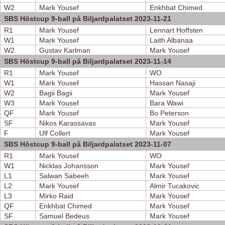
W2
Mark Yousef
Enkhbat Chimed
SBS Höstcup 9-ball på Biljardpalatset 2023-11-21
R1
Mark Yousef
Lennart Hoffsten
W1
Mark Yousef
Laith Albanaa
W2
Gustav Karlman
Mark Yousef
SBS Höstcup 9-ball på Biljardpalatset 2023-11-14
R1
Mark Yousef
WO
W1
Mark Yousef
Hassan Nasaji
W2
Bagii Bagii
Mark Yousef
W3
Mark Yousef
Bara Wawi
QF
Mark Yousef
Bo Peterson
SF
Nikos Karassavas
Mark Yousef
F
Ulf Collert
Mark Yousef
SBS Höstcup 9-ball på Biljardpalatset 2023-11-07
R1
Mark Yousef
WO
W1
Nicklas Johansson
Mark Yousef
L1
Salwan Sabeeh
Mark Yousef
L2
Mark Yousef
Almir Tucakovic
L3
Mirko Raid
Mark Yousef
QF
Enkhbat Chimed
Mark Yousef
SF
Samuel Bedeus
Mark Yousef