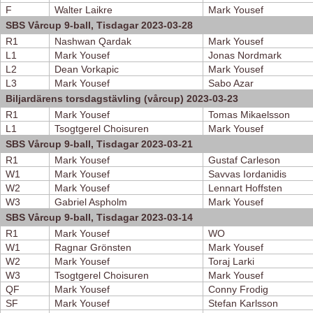
F
Walter Laikre
Mark Yousef
SBS Vårcup 9-ball, Tisdagar 2023-03-28
R1
Nashwan Qardak
Mark Yousef
L1
Mark Yousef
Jonas Nordmark
L2
Dean Vorkapic
Mark Yousef
L3
Mark Yousef
Sabo Azar
Biljardärens torsdagstävling (vårcup) 2023-03-23
R1
Mark Yousef
Tomas Mikaelsson
L1
Tsogtgerel Choisuren
Mark Yousef
SBS Vårcup 9-ball, Tisdagar 2023-03-21
R1
Mark Yousef
Gustaf Carleson
W1
Mark Yousef
Savvas Iordanidis
W2
Mark Yousef
Lennart Hoffsten
W3
Gabriel Aspholm
Mark Yousef
SBS Vårcup 9-ball, Tisdagar 2023-03-14
R1
Mark Yousef
WO
W1
Ragnar Grönsten
Mark Yousef
W2
Mark Yousef
Toraj Larki
W3
Tsogtgerel Choisuren
Mark Yousef
QF
Mark Yousef
Conny Frodig
SF
Mark Yousef
Stefan Karlsson