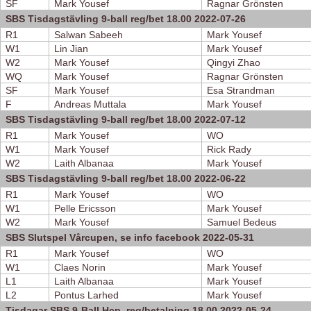
SF
Mark Yousef
Ragnar Grönsten
SBS Tisdagstävling 9-ball reg/bet 18.00 2022-07-26
R1
Salwan Sabeeh
Mark Yousef
W1
Lin Jian
Mark Yousef
W2
Mark Yousef
Qingyi Zhao
WQ
Mark Yousef
Ragnar Grönsten
SF
Mark Yousef
Esa Strandman
F
Andreas Muttala
Mark Yousef
SBS Tisdagstävling 9-ball reg/bet 18.00 2022-07-12
R1
Mark Yousef
WO
W1
Mark Yousef
Rick Rady
W2
Laith Albanaa
Mark Yousef
SBS Tisdagstävling 9-ball reg/bet 18.00 2022-06-22
R1
Mark Yousef
WO
W1
Pelle Ericsson
Mark Yousef
W2
Mark Yousef
Samuel Bedeus
SBS Slutspel Vårcupen, se info facebook 2022-05-31
R1
Mark Yousef
WO
W1
Claes Norin
Mark Yousef
L1
Laith Albanaa
Mark Yousef
L2
Pontus Larhed
Mark Yousef
Tisdagar SBS 9-Ball Hcp, reg/betalning 18.00 2022-05-24