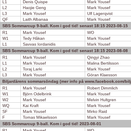
L1
Denis Quispe
Mark Yousef
L2
Haojie Geng
Mark Yousef
L3
Mark Yousef
Ulf Lagerqvist
QF
Laith Albanaa
Mark Yousef
SBS Sommarcup 9-ball. Kom i god tid! senast 18:15 2023-08-15
R1
Mark Yousef
WO
W1
Tedy Håkan
Mark Yousef
L1
Savvas Iordanidis
Mark Yousef
SBS Sommarcup 9-ball. Kom i god tid! senast 18:15 2023-08-08
R1
Mark Yousef
Qingyi Zhao
L1
Mark Yousef
Malina Bertilsson
L2
Toraj Larki
Mark Yousef
L3
Mark Yousef
Göran Klaesson
Biljardärens sommarsöndag (mer info på www.facebook.com/bilj
R1
Mark Yousef
Robert Dimmlich
W1
Björn Odelbrink
Mark Yousef
W2
Mark Yousef
Melvin Hultgren
WQ
Kai Kraft
Mark Yousef
SF
Mark Yousef
Mirko Raid
F
Tomas Mikaelsson
Mark Yousef
SBS Sommarcup 9-ball. Kom i god tid! 2023-08-01
R1
Mark Yousef
WO