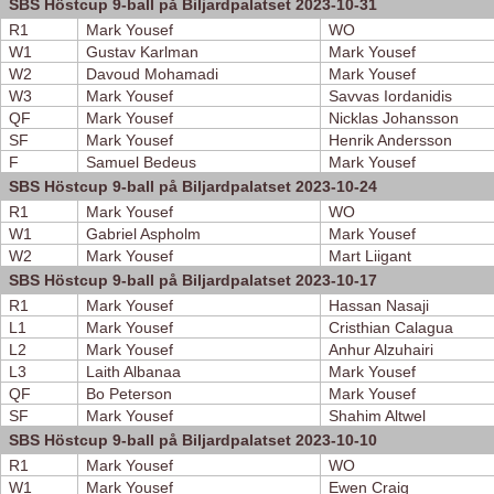
SBS Höstcup 9-ball på Biljardpalatset 2023-10-31
R1
Mark Yousef
WO
W1
Gustav Karlman
Mark Yousef
W2
Davoud Mohamadi
Mark Yousef
W3
Mark Yousef
Savvas Iordanidis
QF
Mark Yousef
Nicklas Johansson
SF
Mark Yousef
Henrik Andersson
F
Samuel Bedeus
Mark Yousef
SBS Höstcup 9-ball på Biljardpalatset 2023-10-24
R1
Mark Yousef
WO
W1
Gabriel Aspholm
Mark Yousef
W2
Mark Yousef
Mart Liigant
SBS Höstcup 9-ball på Biljardpalatset 2023-10-17
R1
Mark Yousef
Hassan Nasaji
L1
Mark Yousef
Cristhian Calagua
L2
Mark Yousef
Anhur Alzuhairi
L3
Laith Albanaa
Mark Yousef
QF
Bo Peterson
Mark Yousef
SF
Mark Yousef
Shahim Altwel
SBS Höstcup 9-ball på Biljardpalatset 2023-10-10
R1
Mark Yousef
WO
W1
Mark Yousef
Ewen Craig