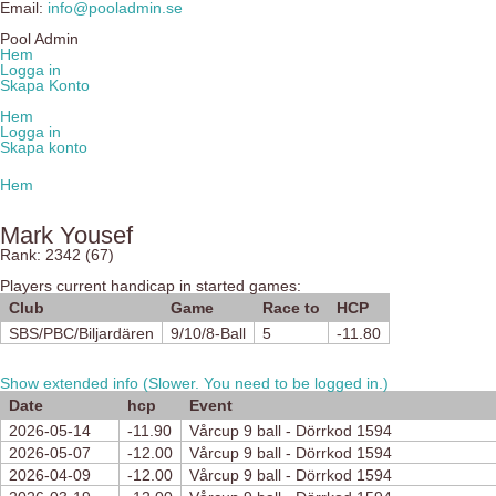
Email:
info@pooladmin.se
Pool Admin
Hem
Logga in
Skapa Konto
Hem
Logga in
Skapa konto
Hem
Mark Yousef
Rank: 2342 (67)
Players current handicap in started games:
Club
Game
Race to
HCP
SBS/PBC/Biljardären
9/10/8-Ball
5
-11.80
Show extended info (Slower. You need to be logged in.)
Date
hcp
Event
2026-05-14
-11.90
Vårcup 9 ball - Dörrkod 1594
2026-05-07
-12.00
Vårcup 9 ball - Dörrkod 1594
2026-04-09
-12.00
Vårcup 9 ball - Dörrkod 1594