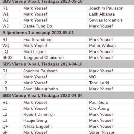
SBS Vårcup 9-ball, Tisdagar 2023-05-16
R1
Mark Yousef
Joachim Paulsson
W1
Mark Yousef
Laith Albanaa
W2
Mark Yousef
Savvas Iordanidis
W3
Dante Tung Do
Mark Yousef
Biljardärens 1:a majcup 2023-05-01
R1
Esa Strandman
Mark Yousef
WQ
Mark Yousef
Petter Wulcan
LQ
Mart Liigant
Mark Yousef
SE32
Tsogtgerel Choisuren
Mark Yousef
SBS Vårcup 9-ball, Tisdagar 2023-04-18
R1
Joachim Paulsson
Mark Yousef
L1
Mark Yousef
WO
L2
Mark Yousef
Toraj Larki
L3
Jouni Alalaurinaho
Mark Yousef
SBS Vårcup 9-ball, Tisdagar 2023-04-04
R1
Mark Yousef
Paul Goro
L1
Mark Yousef
Olle Åberg
L2
Robert Dimmlich
Mark Yousef
L3
Haojie Geng
Mark Yousef
QF
Niklas Engdahl
Mark Yousef
SF
Mark Yousef
Sören Nilsson