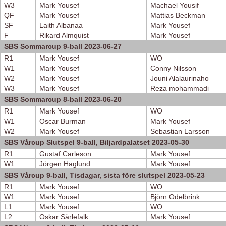
W3
Mark Yousef
Machael Yousif
QF
Mark Yousef
Mattias Beckman
SF
Laith Albanaa
Mark Yousef
F
Rikard Almquist
Mark Yousef
SBS Sommarcup 9-ball 2023-06-27
R1
Mark Yousef
WO
W1
Mark Yousef
Conny Nilsson
W2
Mark Yousef
Jouni Alalaurinaho
W3
Mark Yousef
Reza mohammadi
SBS Sommarcup 8-ball 2023-06-20
R1
Mark Yousef
WO
W1
Oscar Burman
Mark Yousef
W2
Mark Yousef
Sebastian Larsson
SBS Vårcup Slutspel 9-ball, Biljardpalatset 2023-05-30
R1
Gustaf Carleson
Mark Yousef
W1
Jörgen Haglund
Mark Yousef
SBS Vårcup 9-ball, Tisdagar, sista före slutspel 2023-05-23
R1
Mark Yousef
WO
W1
Mark Yousef
Björn Odelbrink
L1
Mark Yousef
WO
L2
Oskar Särlefalk
Mark Yousef