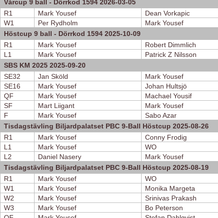
Vårcup 9 ball - Dörrkod 1594 2026-03-05
R1
Mark Yousef
Dean Vorkapic
W1
Per Rydholm
Mark Yousef
Höstcup 9 ball - Dörrkod 1594 2025-10-09
R1
Mark Yousef
Robert Dimmlich
L1
Mark Yousef
Patrick Z Nilsson
SBS KM 2025 2025-09-20
SE32
Jan Sköld
Mark Yousef
SE16
Mark Yousef
Johan Hultsjö
QF
Mark Yousef
Machael Yousif
SF
Mart Liigant
Mark Yousef
F
Mark Yousef
Sabo Azar
Tisdagstävling Biljardpalatset PBC 9-Ball Höstcup 2025-08-26
R1
Mark Yousef
Conny Frodig
L1
Mark Yousef
WO
L2
Daniel Nasery
Mark Yousef
Tisdagstävling Biljardpalatset PBC 9-Ball Höstcup 2025-08-19
R1
Mark Yousef
WO
W1
Mark Yousef
Monika Margeta
W2
Mark Yousef
Srinivas Prakash
W3
Mark Yousef
Bo Peterson
QF
Mark Yousef
Stefan Dahlqvist