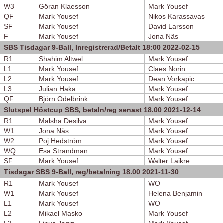
W3
Göran Klaesson
Mark Yousef
QF
Mark Yousef
Nikos Karassavas
SF
Mark Yousef
David Larsson
F
Mark Yousef
Jona Näs
SBS Tisdagar 9-Ball, Inregistrerad/Betalt 18:00 2022-02-15
R1
Shahim Altwel
Mark Yousef
L1
Mark Yousef
Claes Norin
L2
Mark Yousef
Dean Vorkapic
L3
Julian Haka
Mark Yousef
QF
Björn Odelbrink
Mark Yousef
Slutspel Höstcup SBS, betaln/reg senast 18.00 2021-12-14
R1
Malsha Desilva
Mark Yousef
W1
Jona Näs
Mark Yousef
W2
Poj Hedström
Mark Yousef
WQ
Esa Strandman
Mark Yousef
SF
Mark Yousef
Walter Laikre
Tisdagar SBS 9-Ball, reg/betalning 18.00 2021-11-30
R1
Mark Yousef
WO
W1
Mark Yousef
Helena Benjamin
L1
Mark Yousef
WO
L2
Mikael Masko
Mark Yousef