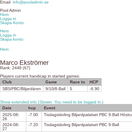
Email:
info@pooladmin.se
Pool Admin
Hem
Logga in
Skapa Konto
Hem
Logga in
Skapa konto
Hem
Marco Ekströmer
Rank: 2448 (67)
Players current handicap in started games:
Club
Game
Race to
HCP
SBS/PBC/Biljardären
9/10/8-Ball
5
-6.90
Show extended info (Slower. You need to be logged in.)
Date
hcp
Event
2025-08-
-7.00
Tisdagstävling Biljardpalatset PBC 9-Ball Höstc
26
2024-08-
-7.20
Tisdagstävling Biljardpalatset PBC 9-Ball
27