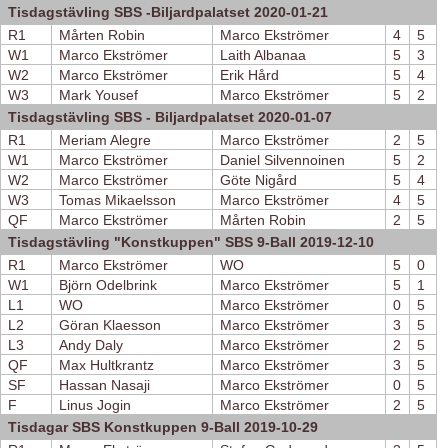
Tisdagstävling SBS -Biljardpalatset 2020-01-21
R1
Mårten Robin
Marco Ekströmer
4
5
W1
Marco Ekströmer
Laith Albanaa
5
3
W2
Marco Ekströmer
Erik Hård
5
4
W3
Mark Yousef
Marco Ekströmer
5
2
Tisdagstävling SBS - Biljardpalatset 2020-01-07
R1
Meriam Alegre
Marco Ekströmer
2
5
W1
Marco Ekströmer
Daniel Silvennoinen
5
2
W2
Marco Ekströmer
Göte Nigård
5
4
W3
Tomas Mikaelsson
Marco Ekströmer
4
5
QF
Marco Ekströmer
Mårten Robin
2
5
Tisdagstävling "Konstkuppen" SBS 9-Ball 2019-12-10
R1
Marco Ekströmer
WO
5
0
W1
Björn Odelbrink
Marco Ekströmer
5
1
L1
WO
Marco Ekströmer
0
5
L2
Göran Klaesson
Marco Ekströmer
3
5
L3
Andy Daly
Marco Ekströmer
2
5
QF
Max Hultkrantz
Marco Ekströmer
3
5
SF
Hassan Nasaji
Marco Ekströmer
0
5
F
Linus Jogin
Marco Ekströmer
2
5
Tisdagar SBS Konstkuppen 9-Ball 2019-10-29