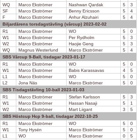
WQ
Marco Ekströmer
Nashwan Qardak
5
3
SF
Marco Ekströmer
Benny Ericsson
5
4
F
Marco Ekströmer
Anhur Alzuhairi
5
4
Biljardärens torsdagstävling (vårcup) 2023-02-02
R1
Marco Ekströmer
WO
5
0
W1
Marco Ekströmer
Per Rydholm
5
3
W2
Marco Ekströmer
Haojie Geng
5
3
WQ
Magnus Westerlund
Marco Ekströmer
5
4
SBS Vårcup 9-Ball, tisdagar 2023-01-17
R1
Marco Ekströmer
WO
5
0
W1
Marco Ekströmer
Babis Karassavas
4
5
L1
Marco Ekströmer
WO
5
0
L2
Jona Näs
Marco Ekströmer
5
0
SBS Tisdagstävling 10-ball 2023-01-03
R1
Marco Ekströmer
Stefan Karlsson
5
3
W1
Marco Ekströmer
Hassan Nasaji
5
1
W2
Marco Ekströmer
Mart Liigant
3
5
SBS Höstcup Hcp 9-ball, tisdagar 2022-10-25
R1
Marco Ekströmer
WO
5
0
W1
Tony Hysén
Marco Ekströmer
5
0
L1
WO
Marco Ekströmer
0
5