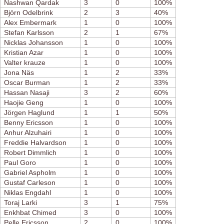
Nashwan Qardak
3
0
100%
Björn Odelbrink
2
3
40%
Alex Embermark
1
0
100%
Stefan Karlsson
2
1
67%
Nicklas Johansson
1
0
100%
Kristian Azar
1
0
100%
Valter krauze
1
0
100%
Jona Näs
1
2
33%
Oscar Burman
1
2
33%
Hassan Nasaji
3
2
60%
Haojie Geng
1
0
100%
Jörgen Haglund
1
1
50%
Benny Ericsson
1
0
100%
Anhur Alzuhairi
1
0
100%
Freddie Halvardson
1
0
100%
Robert Dimmlich
1
0
100%
Paul Goro
1
0
100%
Gabriel Aspholm
1
0
100%
Gustaf Carleson
1
0
100%
Niklas Engdahl
1
0
100%
Toraj Larki
3
1
75%
Enkhbat Chimed
3
0
100%
Pelle Ericsson
2
0
100%