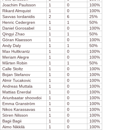
Joachim Paulsson
1
0
100%
Rikard Almquist
1
0
100%
Savvas Iordanidis
2
6
25%
Henric Cedergren
1
1
50%
Daniel Gorosabel
1
0
100%
Qingyi Zhao
1
1
50%
Göran Klaesson
1
0
100%
Andy Daly
1
1
50%
Max Hultkrantz
1
0
100%
Meriam Alegre
1
0
100%
Mårten Robin
1
1
50%
Calle Stoltz
1
0
100%
Bojan Stefanov
1
0
100%
Almir Tucakovic
1
0
100%
Andreas Muttala
1
0
100%
Mattias Enerdal
1
0
100%
Ariunbaatar shoovdoi
1
0
100%
Emma Granström
1
0
100%
Nikos Karassavas
1
0
100%
Sören Nilsson
1
0
100%
Bagii Bagii
1
0
100%
Aimo Nikkilä
1
0
100%