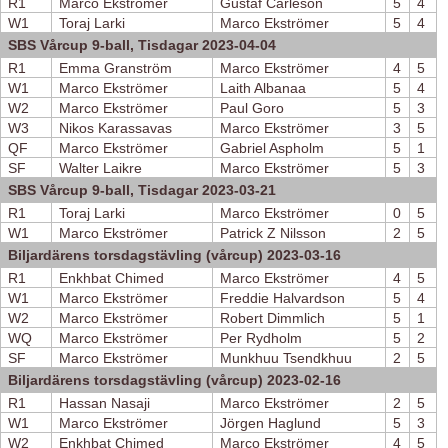
R1
Marco Ekströmer
Gustaf Carleson
5
4
W1
Toraj Larki
Marco Ekströmer
5
4
SBS Vårcup 9-ball, Tisdagar 2023-04-04
R1
Emma Granström
Marco Ekströmer
4
5
W1
Marco Ekströmer
Laith Albanaa
5
4
W2
Marco Ekströmer
Paul Goro
5
3
W3
Nikos Karassavas
Marco Ekströmer
3
5
QF
Marco Ekströmer
Gabriel Aspholm
5
1
SF
Walter Laikre
Marco Ekströmer
5
3
SBS Vårcup 9-ball, Tisdagar 2023-03-21
R1
Toraj Larki
Marco Ekströmer
0
5
W1
Marco Ekströmer
Patrick Z Nilsson
2
5
Biljardärens torsdagstävling (vårcup) 2023-03-16
R1
Enkhbat Chimed
Marco Ekströmer
4
5
W1
Marco Ekströmer
Freddie Halvardson
5
4
W2
Marco Ekströmer
Robert Dimmlich
5
1
WQ
Marco Ekströmer
Per Rydholm
5
2
SF
Marco Ekströmer
Munkhuu Tsendkhuu
2
5
Biljardärens torsdagstävling (vårcup) 2023-02-16
R1
Hassan Nasaji
Marco Ekströmer
2
5
W1
Marco Ekströmer
Jörgen Haglund
5
3
W2
Enkhbat Chimed
Marco Ekströmer
4
5