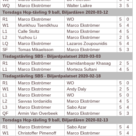
WQ
Marco Ekströmer
Walter Laikre
3
5
Torsdags Hcp-tävling 9 ball, Biljardären 2020-03-12
R1
Marco Ekströmer
WO
5
0
W1
Munkhuu Tsendkhuu
Marco Ekströmer
5
4
L1
Calle Stoltz
Marco Ekströmer
4
5
L2
Yuzhou Li
Marco Ekströmer
2
5
LQ
Marco Ekströmer
Lazaros Zoupounidis
5
4
SF
Tomas Mikaelsson
Marco Ekströmer
5
3
Tisdagstävling SBS - Biljardpalatset 2020-03-03
R1
Marco Ekströmer
Damidanbayar Khasag
2
5
L1
Marco Ekströmer
Morteza Sultani
4
5
Tisdagstävling SBS - Biljardpalatset 2020-02-18
R1
Marco Ekströmer
WO
5
0
W1
Marco Ekströmer
Andy Daly
2
5
L1
Marco Ekströmer
WO
5
0
L2
Savvas Iordanidis
Marco Ekströmer
4
5
L3
Marco Ekströmer
Sabo Azar
5
4
QF
Armin Van Overbeek
Marco Ekströmer
5
3
Torsdags Hcp-tävling 9 ball, Biljardären 2020-02-13
R1
Marco Ekströmer
Sabo Azar
5
4
W1
Christoffer Pimenoff
Marco Ekströmer
5
4