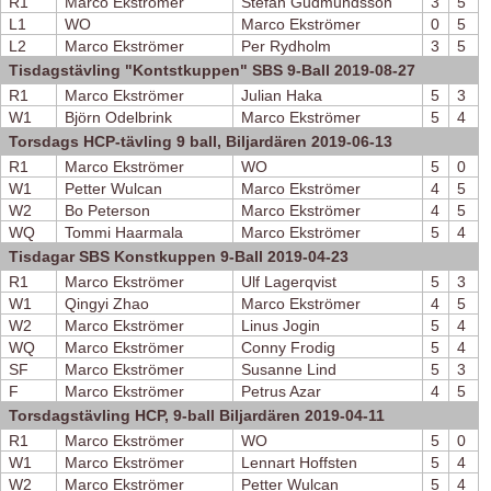
R1
Marco Ekströmer
Stefan Gudmundsson
3
5
L1
WO
Marco Ekströmer
0
5
L2
Marco Ekströmer
Per Rydholm
3
5
Tisdagstävling "Kontstkuppen" SBS 9-Ball 2019-08-27
R1
Marco Ekströmer
Julian Haka
5
3
W1
Björn Odelbrink
Marco Ekströmer
5
4
Torsdags HCP-tävling 9 ball, Biljardären 2019-06-13
R1
Marco Ekströmer
WO
5
0
W1
Petter Wulcan
Marco Ekströmer
4
5
W2
Bo Peterson
Marco Ekströmer
4
5
WQ
Tommi Haarmala
Marco Ekströmer
5
4
Tisdagar SBS Konstkuppen 9-Ball 2019-04-23
R1
Marco Ekströmer
Ulf Lagerqvist
5
3
W1
Qingyi Zhao
Marco Ekströmer
4
5
W2
Marco Ekströmer
Linus Jogin
5
4
WQ
Marco Ekströmer
Conny Frodig
5
4
SF
Marco Ekströmer
Susanne Lind
5
3
F
Marco Ekströmer
Petrus Azar
4
5
Torsdagstävling HCP, 9-ball Biljardären 2019-04-11
R1
Marco Ekströmer
WO
5
0
W1
Marco Ekströmer
Lennart Hoffsten
5
4
W2
Marco Ekströmer
Petter Wulcan
5
4