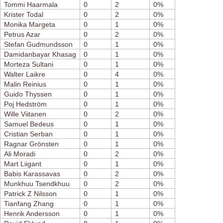
Tommi Haarmala
0
2
0%
Krister Todal
0
2
0%
Monika Margeta
0
1
0%
Petrus Azar
0
2
0%
Stefan Gudmundsson
0
1
0%
Damidanbayar Khasag
0
1
0%
Morteza Sultani
0
1
0%
Walter Laikre
0
4
0%
Malin Reinius
0
1
0%
Guido Thyssen
0
1
0%
Poj Hedström
0
1
0%
Wille Viitanen
0
2
0%
Samuel Bedeus
0
1
0%
Cristian Serban
0
1
0%
Ragnar Grönsten
0
1
0%
Ali Moradi
0
2
0%
Mart Liigant
0
1
0%
Babis Karassavas
0
2
0%
Munkhuu Tsendkhuu
0
2
0%
Patrick Z Nilsson
0
1
0%
Tianfang Zhang
0
1
0%
Henrik Andersson
0
1
0%