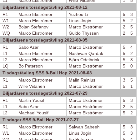
L1
Marco Ekströmer
Wille Viitanen
1
5
Biljardärens torsdagstävling 2021-08-12
R1
Marco Ekströmer
Yuzhou Li
5
3
W1
Marco Ekströmer
Linus Jogin
5
2
W2
Bojan Stefanov
Marco Ekströmer
2
5
WQ
Marco Ekströmer
Guido Thyssen
2
5
Biljardärens torsdagstävling 2021-08-05
R1
Sabo Azar
Marco Ekströmer
5
4
L1
Marco Ekströmer
Nashwan Qardak
5
2
L2
Marco Ekströmer
Björn Odelbrink
5
3
LQ
Bo Peterson
Marco Ekströmer
5
0
Tisdagstävling SBS 9-Ball Hcp 2021-08-03
R1
Marco Ekströmer
Malin Reinius
3
5
L1
Wille Viitanen
Marco Ekströmer
5
1
Biljardärens torsdagstävling 2021-07-29
R1
Martin Yousif
Marco Ekströmer
5
3
L1
Sabo Azar
Marco Ekströmer
2
5
L2
Machael Yousif
Marco Ekströmer
5
2
Tisdagar SBS 9-Ball Hcp 2021-07-27
R1
Marco Ekströmer
Salwan Sabeeh
5
3
W1
Marco Ekströmer
Linus Jogin
5
3
W2
Marco Ekströmer
Bo Peterson
5
4