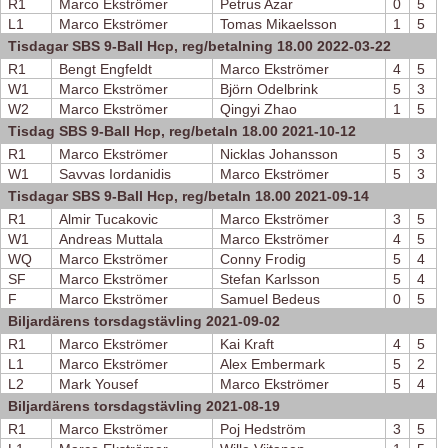
R1
Marco Ekströmer
Petrus Azar
0
5
L1
Marco Ekströmer
Tomas Mikaelsson
1
5
Tisdagar SBS 9-Ball Hcp, reg/betalning 18.00 2022-03-22
R1
Bengt Engfeldt
Marco Ekströmer
4
5
W1
Marco Ekströmer
Björn Odelbrink
5
3
W2
Marco Ekströmer
Qingyi Zhao
1
5
Tisdag SBS 9-Ball Hcp, reg/betaln 18.00 2021-10-12
R1
Marco Ekströmer
Nicklas Johansson
5
3
W1
Savvas Iordanidis
Marco Ekströmer
5
3
Tisdagar SBS 9-Ball Hcp, reg/betaln 18.00 2021-09-14
R1
Almir Tucakovic
Marco Ekströmer
3
5
W1
Andreas Muttala
Marco Ekströmer
4
5
WQ
Marco Ekströmer
Conny Frodig
5
4
SF
Marco Ekströmer
Stefan Karlsson
5
4
F
Marco Ekströmer
Samuel Bedeus
0
5
Biljardärens torsdagstävling 2021-09-02
R1
Marco Ekströmer
Kai Kraft
4
5
L1
Marco Ekströmer
Alex Embermark
5
2
L2
Mark Yousef
Marco Ekströmer
5
4
Biljardärens torsdagstävling 2021-08-19
R1
Marco Ekströmer
Poj Hedström
3
5