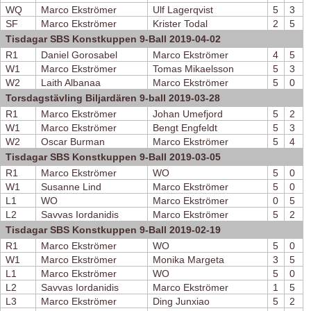
WQ
Marco Ekströmer
Ulf Lagerqvist
5
3
SF
Marco Ekströmer
Krister Todal
2
5
Tisdagar SBS Konstkuppen 9-Ball 2019-04-02
R1
Daniel Gorosabel
Marco Ekströmer
4
5
W1
Marco Ekströmer
Tomas Mikaelsson
5
3
W2
Laith Albanaa
Marco Ekströmer
5
0
Torsdagstävling Biljardären 9-ball 2019-03-28
R1
Marco Ekströmer
Johan Umefjord
5
2
W1
Marco Ekströmer
Bengt Engfeldt
5
3
W2
Oscar Burman
Marco Ekströmer
5
4
Tisdagar SBS Konstkuppen 9-Ball 2019-03-05
R1
Marco Ekströmer
WO
5
0
W1
Susanne Lind
Marco Ekströmer
5
0
L1
WO
Marco Ekströmer
0
5
L2
Savvas Iordanidis
Marco Ekströmer
5
2
Tisdagar SBS Konstkuppen 9-Ball 2019-02-19
R1
Marco Ekströmer
WO
5
0
W1
Marco Ekströmer
Monika Margeta
3
5
L1
Marco Ekströmer
WO
5
0
L2
Savvas Iordanidis
Marco Ekströmer
1
5
L3
Marco Ekströmer
Ding Junxiao
5
2