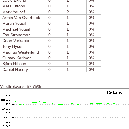
David Eklund
0
1
0%
Mats Elfroos
0
1
0%
Mark Yousef
0
2
0%
Armin Van Overbeek
0
1
0%
Martin Yousif
0
1
0%
Machael Yousif
0
1
0%
Esa Strandman
0
1
0%
Dean Vorkapic
0
1
0%
Tony Hysén
0
1
0%
Magnus Westerlund
0
1
0%
Gustav Karlman
0
1
0%
Björn Nilsson
0
1
0%
Daniel Nasery
0
1
0%
Vinstfrekvens: 57.75%