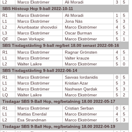
L2
Marco Ekströmer
Ali Moradi
3
5
SBS Höstcup Hcp 9-ball 2022-10-11
R1
Marco Ekströmer
Ali Moradi
1
5
L1
Marco Ekströmer
Jona Näs
5
3
L2
Ariunbaatar shoovdoi
Marco Ekströmer
4
5
L3
Marco Ekströmer
Oscar Burman
5
2
QF
Dean Vorkapic
Marco Ekströmer
5
1
SBS Tisdagstävling 9-ball reg/bet 18.00 senast 2022-08-16
R1
Marco Ekströmer
Ragnar Grönsten
4
5
L1
Marco Ekströmer
Valter krauze
5
1
L2
Walter Laikre
Marco Ekströmer
5
0
SBS Tisdagstävling 9-ball 2022-06-14
R1
Marco Ekströmer
Savvas Iordanidis
0
5
L1
Marco Ekströmer
Kristian Azar
5
3
L2
Marco Ekströmer
Nashwan Qardak
5
3
LQ
Walter Laikre
Marco Ekströmer
5
2
Tisdagar SBS 9-Ball Hcp, reg/betalning 18.00 2022-05-17
R1
Marco Ekströmer
Cristian Serban
0
5
L1
Mattias Enerdal
Marco Ekströmer
4
5
L2
Esa Strandman
Marco Ekströmer
5
3
Tisdagar SBS 9-Ball Hcp, reg/betalning 18.00 2022-04-19