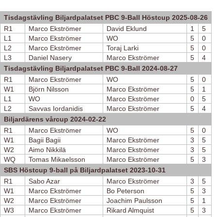
Tisdagstävling Biljardpalatset PBC 9-Ball Höstcup 2025-08-26
R1
Marco Ekströmer
David Eklund
1
5
L1
Marco Ekströmer
WO
5
0
L2
Marco Ekströmer
Toraj Larki
5
0
L3
Daniel Nasery
Marco Ekströmer
5
4
Tisdagstävling Biljardpalatset PBC 9-Ball 2024-08-27
R1
Marco Ekströmer
WO
5
0
W1
Björn Nilsson
Marco Ekströmer
5
1
L1
WO
Marco Ekströmer
0
5
L2
Savvas Iordanidis
Marco Ekströmer
5
4
Biljardärens vårcup 2024-02-22
R1
Marco Ekströmer
WO
5
0
W1
Bagii Bagii
Marco Ekströmer
3
5
W2
Aimo Nikkilä
Marco Ekströmer
3
5
WQ
Tomas Mikaelsson
Marco Ekströmer
5
3
SBS Höstcup 9-ball på Biljardpalatset 2023-10-31
R1
Sabo Azar
Marco Ekströmer
3
5
W1
Marco Ekströmer
Bo Peterson
5
3
W2
Marco Ekströmer
Joachim Paulsson
5
1
W3
Marco Ekströmer
Rikard Almquist
5
3