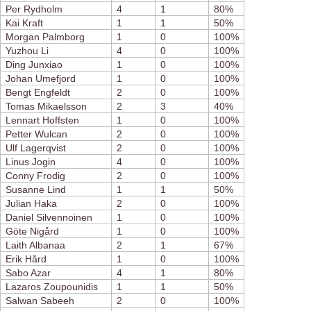
Per Rydholm
4
1
80%
Kai Kraft
1
1
50%
Morgan Palmborg
1
0
100%
Yuzhou Li
4
0
100%
Ding Junxiao
1
0
100%
Johan Umefjord
1
0
100%
Bengt Engfeldt
2
0
100%
Tomas Mikaelsson
2
3
40%
Lennart Hoffsten
1
0
100%
Petter Wulcan
2
0
100%
Ulf Lagerqvist
2
0
100%
Linus Jogin
4
0
100%
Conny Frodig
2
0
100%
Susanne Lind
1
1
50%
Julian Haka
2
0
100%
Daniel Silvennoinen
1
0
100%
Göte Nigård
1
0
100%
Laith Albanaa
2
1
67%
Erik Hård
1
0
100%
Sabo Azar
4
1
80%
Lazaros Zoupounidis
1
1
50%
Salwan Sabeeh
2
0
100%