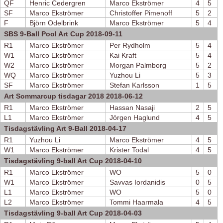
QF
Henric Cedergren
Marco Ekströmer
4
5
SF
Marco Ekströmer
Christoffer Pimenoff
5
2
F
Björn Odelbrink
Marco Ekströmer
5
4
SBS 9-Ball Pool Art Cup 2018-09-11
R1
Marco Ekströmer
Per Rydholm
5
4
W1
Marco Ekströmer
Kai Kraft
5
4
W2
Marco Ekströmer
Morgan Palmborg
5
2
WQ
Marco Ekströmer
Yuzhou Li
5
3
SF
Marco Ekströmer
Stefan Karlsson
1
5
Art Sommarcup tisdagar 2018 2018-06-12
R1
Marco Ekströmer
Hassan Nasaji
2
5
L1
Marco Ekströmer
Jörgen Haglund
4
5
Tisdagstävling Art 9-Ball 2018-04-17
R1
Yuzhou Li
Marco Ekströmer
4
5
W1
Marco Ekströmer
Krister Todal
4
5
Tisdagstävling 9-ball Art Cup 2018-04-10
R1
Marco Ekströmer
WO
5
0
W1
Marco Ekströmer
Savvas Iordanidis
0
5
L1
Marco Ekströmer
WO
5
0
L2
Marco Ekströmer
Tommi Haarmala
4
5
Tisdagstävling 9-ball Art Cup 2018-04-03