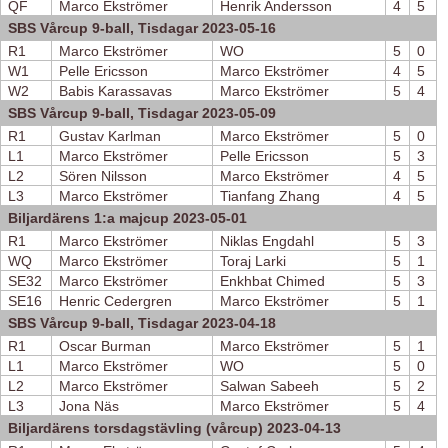
QF
Marco Ekströmer
Henrik Andersson
4
5
SBS Vårcup 9-ball, Tisdagar 2023-05-16
R1
Marco Ekströmer
WO
5
0
W1
Pelle Ericsson
Marco Ekströmer
4
5
W2
Babis Karassavas
Marco Ekströmer
5
4
SBS Vårcup 9-ball, Tisdagar 2023-05-09
R1
Gustav Karlman
Marco Ekströmer
5
0
L1
Marco Ekströmer
Pelle Ericsson
5
3
L2
Sören Nilsson
Marco Ekströmer
4
5
L3
Marco Ekströmer
Tianfang Zhang
4
5
Biljardärens 1:a majcup 2023-05-01
R1
Marco Ekströmer
Niklas Engdahl
5
3
WQ
Marco Ekströmer
Toraj Larki
5
1
SE32
Marco Ekströmer
Enkhbat Chimed
5
3
SE16
Henric Cedergren
Marco Ekströmer
5
1
SBS Vårcup 9-ball, Tisdagar 2023-04-18
R1
Oscar Burman
Marco Ekströmer
5
1
L1
Marco Ekströmer
WO
5
0
L2
Marco Ekströmer
Salwan Sabeeh
5
2
L3
Jona Näs
Marco Ekströmer
5
4
Biljardärens torsdagstävling (vårcup) 2023-04-13