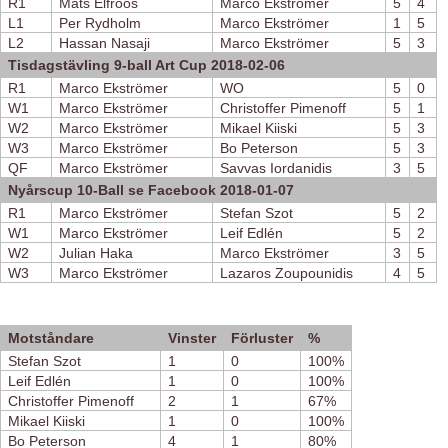
R1
Mats Elfroos
Marco Ekströmer
5
4
L1
Per Rydholm
Marco Ekströmer
1
5
L2
Hassan Nasaji
Marco Ekströmer
5
3
Tisdagstävling 9-ball Art Cup 2018-02-06
R1
Marco Ekströmer
WO
5
0
W1
Marco Ekströmer
Christoffer Pimenoff
5
1
W2
Marco Ekströmer
Mikael Kiiski
5
3
W3
Marco Ekströmer
Bo Peterson
5
3
QF
Marco Ekströmer
Savvas Iordanidis
3
5
Nyårscup 10-Ball se Facebook 2018-01-07
R1
Marco Ekströmer
Stefan Szot
5
2
W1
Marco Ekströmer
Leif Edlén
5
2
W2
Julian Haka
Marco Ekströmer
3
5
W3
Marco Ekströmer
Lazaros Zoupounidis
4
5
Motståndare
Vinster
Förluster
%
Stefan Szot
1
0
100%
Leif Edlén
1
0
100%
Christoffer Pimenoff
2
1
67%
Mikael Kiiski
1
0
100%
Bo Peterson
4
1
80%