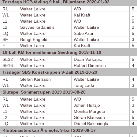
Torsdags HCP-tävling 9 ball, Biljardären 2020-01-02
R1
Walter Laikre
WO
5
W1
Walter Laikre
Kai Kraft
1
L1
Walter Laikre
WO
5
L2
Savvas Iordanidis
Walter Laikre
2
LQ
Walter Laikre
Sabo Azar
5
SF
Bengt Engfeldt
Walter Laikre
3
F
Walter Laikre
Kai Kraft
5
10-ball KM för medlemmar Seedning 2019-11-10
SE32
Walter Laikre
Dean Vorkapic
5
SE16
Walter Laikre
Robert Dimmlich
4
Tisdagar SBS Konstkuppen 9-Ball 2019-10-29
R1
Stefan Karlsson
Walter Laikre
4
W1
Walter Laikre
Toraj Larki
3
Slutspel Sommarcupen 2019 2019-08-20
R1
Walter Laikre
WO
5
W1
Walter Laikre
Johan Hultsjö
3
L1
Walter Laikre
Monika Margeta
5
L2
Walter Laikre
Göran Klaesson
5
LQ
Walter Laikre
Daniel Bakircioglu
4
Klubbmästerskap Årsmöte, 9-ball 2019-08-17