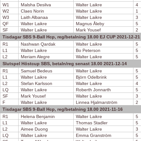
W1
Malsha Desilva
Walter Laikre
4
W2
Claes Norin
Walter Laikre
1
W3
Laith Albanaa
Walter Laikre
3
QF
Walter Laikre
Magnus Åleby
5
SF
Walter Laikre
Mark Yousef
2
Tisdagar SBS 9-Ball Hcp, reg/betalning 18.00 EJ CUP 2021-12-21
R1
Nashwan Qardak
Walter Laikre
5
L1
Walter Laikre
Bo Peterson
5
L2
Meriam Alegre
Walter Laikre
5
Slutspel Höstcup SBS, betaln/reg senast 18.00 2021-12-14
R1
Samuel Bedeus
Walter Laikre
5
L1
Walter Laikre
Björn Odelbrink
5
L2
Stefan Karlsson
Walter Laikre
4
LQ
Walter Laikre
Roberth Jonnarth
5
SF
Mark Yousef
Walter Laikre
3
F
Walter Laikre
Linnea Hjalmarström
2
Tisdagar SBS 9-Ball Hcp, reg/betalning 18.00 2021-11-16
R1
Helena Benjamin
Walter Laikre
5
L1
Walter Laikre
Thomas Stadler
5
L2
Aimee Duong
Walter Laikre
3
LQ
Walter Laikre
Emma Granström
5