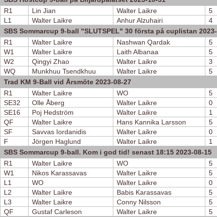
R1
Lin Jian
Walter Laikre
5
L1
Walter Laikre
Anhur Alzuhairi
4
SBS Sommarcup 9-ball "SLUTSPEL" 30 första på cuplistan 2023
R1
Walter Laikre
Nashwan Qardak
5
W1
Walter Laikre
Laith Albanaa
5
W2
Qingyi Zhao
Walter Laikre
3
WQ
Munkhuu Tsendkhuu
Walter Laikre
5
Trad KM 9-Ball vid Årsmöte 2023-08-27
R1
Walter Laikre
WO
5
SE32
Olle Åberg
Walter Laikre
0
SE16
Poj Hedström
Walter Laikre
1
QF
Walter Laikre
Hans Kannika Larsson
5
SF
Savvas Iordanidis
Walter Laikre
0
F
Jörgen Haglund
Walter Laikre
1
SBS Sommarcup 9-ball. Kom i god tid! senast 18:15 2023-08-15
R1
Walter Laikre
WO
5
W1
Nikos Karassavas
Walter Laikre
5
L1
WO
Walter Laikre
0
L2
Walter Laikre
Babis Karassavas
5
L3
Walter Laikre
Conny Nilsson
5
QF
Gustaf Carleson
Walter Laikre
5