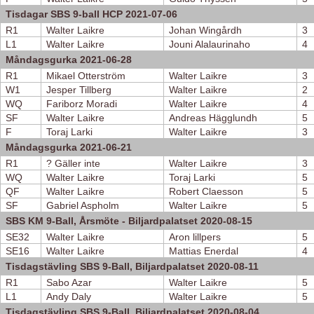
Tisdagar SBS 9-ball HCP 2021-07-06
R1
Walter Laikre
Johan Wingårdh
3
L1
Walter Laikre
Jouni Alalaurinaho
4
Måndagsgurka 2021-06-28
R1
Mikael Otterström
Walter Laikre
3
W1
Jesper Tillberg
Walter Laikre
2
WQ
Fariborz Moradi
Walter Laikre
4
SF
Walter Laikre
Andreas Hägglundh
5
F
Toraj Larki
Walter Laikre
3
Måndagsgurka 2021-06-21
R1
? Gäller inte
Walter Laikre
3
WQ
Walter Laikre
Toraj Larki
5
QF
Walter Laikre
Robert Claesson
5
SF
Gabriel Aspholm
Walter Laikre
5
SBS KM 9-Ball, Årsmöte - Biljardpalatset 2020-08-15
SE32
Walter Laikre
Aron lillpers
5
SE16
Walter Laikre
Mattias Enerdal
4
Tisdagstävling SBS 9-Ball, Biljardpalatset 2020-08-11
R1
Sabo Azar
Walter Laikre
5
L1
Andy Daly
Walter Laikre
5
Tisdagstävling SBS 9-Ball, Biljardpalatset 2020-08-04