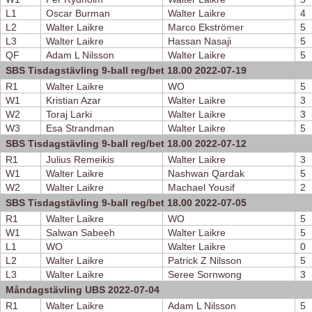
L1
Oscar Burman
Walter Laikre
4
L2
Walter Laikre
Marco Ekströmer
5
L3
Walter Laikre
Hassan Nasaji
5
QF
Adam L Nilsson
Walter Laikre
5
SBS Tisdagstävling 9-ball reg/bet 18.00 2022-07-19
R1
Walter Laikre
WO
5
W1
Kristian Azar
Walter Laikre
3
W2
Toraj Larki
Walter Laikre
3
W3
Esa Strandman
Walter Laikre
5
SBS Tisdagstävling 9-ball reg/bet 18.00 2022-07-12
R1
Julius Remeikis
Walter Laikre
3
W1
Walter Laikre
Nashwan Qardak
5
W2
Walter Laikre
Machael Yousif
2
SBS Tisdagstävling 9-ball reg/bet 18.00 2022-07-05
R1
Walter Laikre
WO
5
W1
Salwan Sabeeh
Walter Laikre
5
L1
WO
Walter Laikre
0
L2
Walter Laikre
Patrick Z Nilsson
5
L3
Walter Laikre
Seree Sornwong
3
Måndagstävling UBS 2022-07-04
R1
Walter Laikre
Adam L Nilsson
5