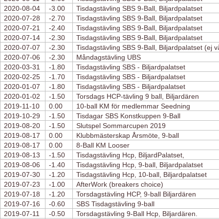
2020-08-04
-3.00
Tisdagstävling SBS 9-Ball, Biljardpalatset
2020-07-28
-2.70
Tisdagstävling SBS 9-Ball, Biljardpalatset
2020-07-21
-2.40
Tisdagstävling SBS 9-Ball, Biljardpalatset
2020-07-14
-2.30
Tisdagstävling SBS 9-Ball, Biljardpalatset
2020-07-07
-2.30
Tisdagstävling SBS 9-Ball, Biljardpalatset (ej 
2020-07-06
-2.30
Måndagstävling UBS
2020-03-31
-1.80
Tisdagstävling SBS - Biljardpalatset
2020-02-25
-1.70
Tisdagstävling SBS - Biljardpalatset
2020-01-07
-1.80
Tisdagstävling SBS - Biljardpalatset
2020-01-02
-1.50
Torsdags HCP-tävling 9 ball, Biljardären
2019-11-10
0.00
10-ball KM för medlemmar Seedning
2019-10-29
-1.50
Tisdagar SBS Konstkuppen 9-Ball
2019-08-20
-1.50
Slutspel Sommarcupen 2019
2019-08-17
0.00
Klubbmästerskap Årsmöte, 9-ball
2019-08-17
0.00
8-Ball KM Looser
2019-08-13
-1.50
Tisdagstävling Hcp, BiljardPalatset,
2019-08-06
-1.40
Tisdagstävling Hcp, 9-ball, Biljardpalatset
2019-07-30
-1.20
Tisdagstävling Hcp, 10-ball, Biljardpalatset
2019-07-23
-1.00
AfterWork (breakers choice)
2019-07-18
-1.20
Torsdagstävling HCP, 9-ball Biljardären
2019-07-16
-0.60
SBS Tisdagstävling 9-ball
2019-07-11
-0.50
Torsdagstävling 9-Ball Hcp, Biljardären.