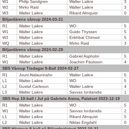
W1
Philip Sandgren
Walter Laikre
3
W2
Mirko Raid
Walter Laikre
3
W3
Walter Laikre
Rikard Almquist
0
Biljardärens vårcup 2024-03-21
R1
Walter Laikre
WO
5
W1
Walter Laikre
Guido Thyssen
5
W2
Walter Laikre
Enkhbat Chimed
5
WQ
Walter Laikre
Mirko Raid
3
Biljardärens vårcup 2024-02-29
R1
Walter Laikre
Gabriel Aspholm
5
W1
Walter Laikre
Joachim Paulsson
4
SBS Vårcup Tisdagar 9-Ball 2024-02-27
R1
Jouni Alalaurinaho
Walter Laikre
5
L1
Walter Laikre
WO
5
L2
Gustaf Carleson
Walter Laikre
4
L3
Walter Laikre
Savvas Iordanidis
1
SBS Hcp 10-ball i Jul på Gabriels Arena, Palatset 2023-12-19
R1
Walter Laikre
WO
5
W1
Walter Laikre
Savvas Iordanidis
2
L1
Walter Laikre
Rikard Almquist
5
L2
Walter Laikre
Niklas Engdahl
0
SBS Höstcup 9-ball på Biljardpalatset 2023-10-31