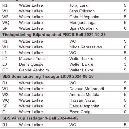
R1
Walter Laikre
Toraj Larki
5
W1
Walter Laikre
Jens Eriksson
5
W2
Walter Laikre
Gabriel Aspholm
5
WQ
Walter Laikre
Mungunshagai
5
SF
Walter Laikre
Björn Odelbrink
0
Tisdagstävling Biljardpalatset PBC 9-Ball 2024-10-29
R1
Walter Laikre
WO
5
W1
Walter Laikre
Nikos Karassavas
0
L1
Walter Laikre
WO
5
L2
Machael Yousif
Walter Laikre
4
L3
Denis Quispe
Walter Laikre
3
QF
Gabriel Aspholm
Walter Laikre
5
SBS Sommartävling Tisdagar 19:00 2024-06-18
R1
Walter Laikre
WO
5
W1
Walter Laikre
Davoud Mohamadi
5
W2
Walter Laikre
Andreas Muttala
5
WQ
Walter Laikre
Hassan Nasaji
5
SF
Walter Laikre
Gabriel Aspholm
0
F
Walter Laikre
Ewen Craig
0
SBS Vårcup Tisdagar 9-Ball 2024-04-02
R1
Walter Laikre
WO
5