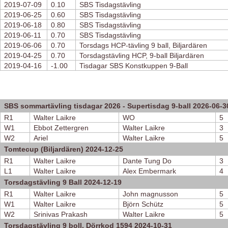
2019-07-09
0.10
SBS Tisdagstävling
2019-06-25
0.60
SBS Tisdagstävling
2019-06-18
0.80
SBS Tisdagstävling
2019-06-11
0.70
SBS Tisdagstävling
2019-06-06
0.70
Torsdags HCP-tävling 9 ball, Biljardären
2019-04-25
0.70
Torsdagstävling HCP, 9-ball Biljardären
2019-04-16
-1.00
Tisdagar SBS Konstkuppen 9-Ball
SBS sommartävling tisdagar 2026 - Supertisdag 9-ball 2026-06-3
R1
Walter Laikre
WO
5
W1
Ebbot Zettergren
Walter Laikre
3
W2
Ariel
Walter Laikre
5
Tomtecup (Biljardären) 2024-12-25
R1
Walter Laikre
Dante Tung Do
3
L1
Walter Laikre
Alex Embermark
4
Torsdagstävling 9 Ball 2024-12-19
R1
Walter Laikre
John magnusson
5
W1
Walter Laikre
Björn Schütz
5
W2
Srinivas Prakash
Walter Laikre
5
Torsdagstävling 9 boll, Dörrkod 1594 2024-10-31