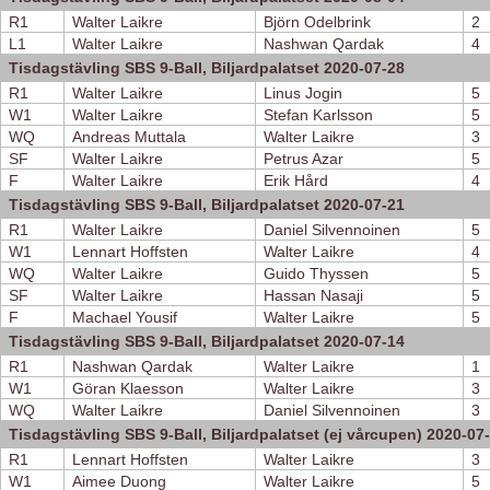
R1
Walter Laikre
Björn Odelbrink
2
L1
Walter Laikre
Nashwan Qardak
4
Tisdagstävling SBS 9-Ball, Biljardpalatset 2020-07-28
R1
Walter Laikre
Linus Jogin
5
W1
Walter Laikre
Stefan Karlsson
5
WQ
Andreas Muttala
Walter Laikre
3
SF
Walter Laikre
Petrus Azar
5
F
Walter Laikre
Erik Hård
4
Tisdagstävling SBS 9-Ball, Biljardpalatset 2020-07-21
R1
Walter Laikre
Daniel Silvennoinen
5
W1
Lennart Hoffsten
Walter Laikre
4
WQ
Walter Laikre
Guido Thyssen
5
SF
Walter Laikre
Hassan Nasaji
5
F
Machael Yousif
Walter Laikre
5
Tisdagstävling SBS 9-Ball, Biljardpalatset 2020-07-14
R1
Nashwan Qardak
Walter Laikre
1
W1
Göran Klaesson
Walter Laikre
3
WQ
Walter Laikre
Daniel Silvennoinen
3
Tisdagstävling SBS 9-Ball, Biljardpalatset (ej vårcupen) 2020-07
R1
Lennart Hoffsten
Walter Laikre
3
W1
Aimee Duong
Walter Laikre
5