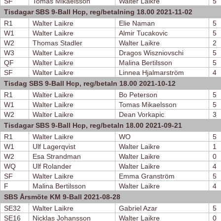
SF
Tomas Mikaelsson
Walter Laikre
5
Tisdagar SBS 9-Ball Hcp, reg/betalning 18.00 2021-11-02
R1
Walter Laikre
Elie Naman
5
W1
Walter Laikre
Almir Tucakovic
5
W2
Thomas Stadler
Walter Laikre
2
W3
Walter Laikre
Dragos Wiszniovschi
5
QF
Walter Laikre
Malina Bertilsson
5
SF
Walter Laikre
Linnea Hjalmarström
4
Tisdag SBS 9-Ball Hcp, reg/betaln 18.00 2021-10-12
R1
Walter Laikre
Bo Peterson
5
W1
Walter Laikre
Tomas Mikaelsson
5
W2
Walter Laikre
Dean Vorkapic
3
Tisdagar SBS 9-Ball Hcp, reg/betaln 18.00 2021-09-21
R1
Walter Laikre
WO
5
W1
Ulf Lagerqvist
Walter Laikre
1
W2
Esa Strandman
Walter Laikre
0
WQ
Ulf Rolander
Walter Laikre
4
SF
Walter Laikre
Emma Granström
5
F
Malina Bertilsson
Walter Laikre
4
SBS Årsmöte KM 9-Ball 2021-08-28
SE32
Walter Laikre
Gabriel Azar
5
SE16
Nicklas Johansson
Walter Laikre
0