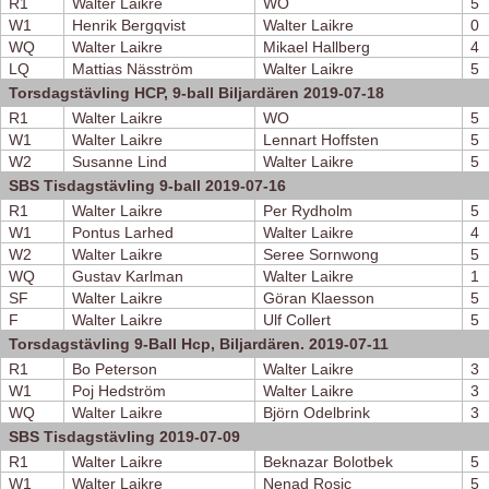
R1
Walter Laikre
WO
5
W1
Henrik Bergqvist
Walter Laikre
0
WQ
Walter Laikre
Mikael Hallberg
4
LQ
Mattias Näsström
Walter Laikre
5
Torsdagstävling HCP, 9-ball Biljardären 2019-07-18
R1
Walter Laikre
WO
5
W1
Walter Laikre
Lennart Hoffsten
5
W2
Susanne Lind
Walter Laikre
5
SBS Tisdagstävling 9-ball 2019-07-16
R1
Walter Laikre
Per Rydholm
5
W1
Pontus Larhed
Walter Laikre
4
W2
Walter Laikre
Seree Sornwong
5
WQ
Gustav Karlman
Walter Laikre
1
SF
Walter Laikre
Göran Klaesson
5
F
Walter Laikre
Ulf Collert
5
Torsdagstävling 9-Ball Hcp, Biljardären. 2019-07-11
R1
Bo Peterson
Walter Laikre
3
W1
Poj Hedström
Walter Laikre
3
WQ
Walter Laikre
Björn Odelbrink
3
SBS Tisdagstävling 2019-07-09
R1
Walter Laikre
Beknazar Bolotbek
5
W1
Walter Laikre
Nenad Rosic
5