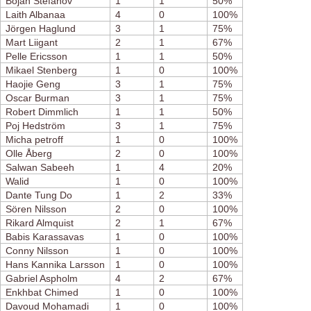
Bojan Stefanov
1
1
50%
Laith Albanaa
4
0
100%
Jörgen Haglund
3
1
75%
Mart Liigant
2
1
67%
Pelle Ericsson
1
1
50%
Mikael Stenberg
1
0
100%
Haojie Geng
3
1
75%
Oscar Burman
3
1
75%
Robert Dimmlich
1
1
50%
Poj Hedström
3
1
75%
Micha petroff
1
0
100%
Olle Åberg
2
0
100%
Salwan Sabeeh
1
4
20%
Walid
1
0
100%
Dante Tung Do
1
2
33%
Sören Nilsson
2
0
100%
Rikard Almquist
2
1
67%
Babis Karassavas
1
0
100%
Conny Nilsson
1
0
100%
Hans Kannika Larsson
1
0
100%
Gabriel Aspholm
4
2
67%
Enkhbat Chimed
1
0
100%
Davoud Mohamadi
1
0
100%