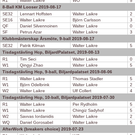
R1
Walter Laikre
WO
5
8-Ball KM Looser 2019-08-17
SE32
Lennart Hoffsten
Walter Laikre
2
SE16
Walter Laikre
Björn Carlsson
3
QF
Daniel Silvennoinen
Walter Laikre
0
SF
Petrus Azar
Walter Laikre
3
Klubbmästerskap Årsmöte, 9-ball 2019-08-17
SE32
Patrik Kilman
Walter Laikre
5
Tisdagstävling Hcp, BiljardPalatset, 2019-08-13
R1
Tim Seci
Walter Laikre
0
W1
Qingyi Zhao
Walter Laikre
5
Tisdagstävling Hcp, 9-ball, Biljardpalatset 2019-08-06
R1
Walter Laikre
Thomas Stadler
5
W1
Björn Odelbrink
Walter Laikre
2
W2
Walter Laikre
Ulf Collert
4
Tisdagstävling Hcp, 10-ball, Biljardpalatset 2019-07-30
R1
Walter Laikre
Per Rydholm
5
W1
Walter Laikre
Chingiz Sadyhof
5
W2
Savvas Iordanidis
Walter Laikre
2
WQ
Daniel Gorosabel
Walter Laikre
5
AfterWork (breakers choice) 2019-07-23