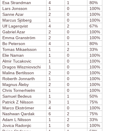
Esa Strandman
4
1
80%
Lars Jonsson
1
0
100%
Sanne Azar
2
0
100%
Marcus Sjöberg
1
0
100%
Ulf Lagerqvist
4
2
67%
Gabriel Azar
2
0
100%
Emma Granström
2
0
100%
Bo Peterson
4
1
80%
Tomas Mikaelsson
1
2
33%
Elie Naman
1
0
100%
Almir Tucakovic
1
0
100%
Dragos Wiszniovschi
1
0
100%
Malina Bertilsson
2
0
100%
Roberth Jonnarth
1
0
100%
Magnus Åleby
2
0
100%
Chris Tornerhielm
1
0
100%
Samuel Bedeus
1
1
50%
Patrick Z Nilsson
3
1
75%
Marco Ekströmer
4
0
100%
Nashwan Qardak
6
2
75%
Adam L Nilsson
1
2
33%
Jovica Radonjic
1
0
100%