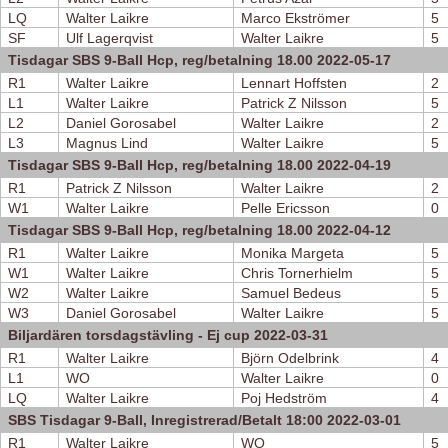
LQ
Walter Laikre
Marco Ekströmer
5
SF
Ulf Lagerqvist
Walter Laikre
5
Tisdagar SBS 9-Ball Hcp, reg/betalning 18.00 2022-05-17
R1
Walter Laikre
Lennart Hoffsten
2
L1
Walter Laikre
Patrick Z Nilsson
5
L2
Daniel Gorosabel
Walter Laikre
2
L3
Magnus Lind
Walter Laikre
5
Tisdagar SBS 9-Ball Hcp, reg/betalning 18.00 2022-04-19
R1
Patrick Z Nilsson
Walter Laikre
2
W1
Walter Laikre
Pelle Ericsson
0
Tisdagar SBS 9-Ball Hcp, reg/betalning 18.00 2022-04-12
R1
Walter Laikre
Monika Margeta
5
W1
Walter Laikre
Chris Tornerhielm
5
W2
Walter Laikre
Samuel Bedeus
5
W3
Daniel Gorosabel
Walter Laikre
5
Biljardären torsdagstävling - Ej cup 2022-03-31
R1
Walter Laikre
Björn Odelbrink
4
L1
WO
Walter Laikre
0
LQ
Walter Laikre
Poj Hedström
4
SBS Tisdagar 9-Ball, Inregistrerad/Betalt 18:00 2022-03-01
R1
Walter Laikre
WO
5