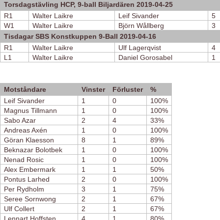
Torsdagstävling HCP, 9-ball Biljardären 2019-04-25
R1
Walter Laikre
Leif Sivander
5
W1
Walter Laikre
Björn Wållberg
3
Tisdagar SBS Konstkuppen 9-Ball 2019-04-16
R1
Walter Laikre
Ulf Lagerqvist
4
L1
Walter Laikre
Daniel Gorosabel
1
Motståndare
Vinster
Förluster
%
Leif Sivander
1
0
100%
Magnus Tillmann
1
0
100%
Sabo Azar
2
4
33%
Andreas Axén
1
0
100%
Göran Klaesson
8
1
89%
Beknazar Bolotbek
1
0
100%
Nenad Rosic
1
0
100%
Alex Embermark
1
1
50%
Pontus Larhed
2
0
100%
Per Rydholm
3
1
75%
Seree Sornwong
2
1
67%
Ulf Collert
2
1
67%
Lennart Hoffsten
4
1
80%