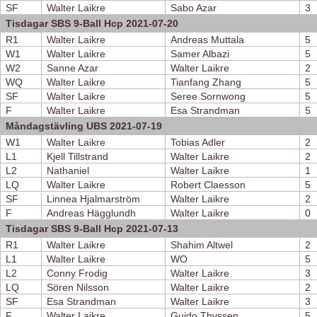
SF
Walter Laikre
Sabo Azar
3
Tisdagar SBS 9-Ball Hcp 2021-07-20
R1
Walter Laikre
Andreas Muttala
5
W1
Walter Laikre
Samer Albazi
5
W2
Sanne Azar
Walter Laikre
2
WQ
Walter Laikre
Tianfang Zhang
5
SF
Walter Laikre
Seree Sornwong
5
F
Walter Laikre
Esa Strandman
5
Måndagstävling UBS 2021-07-19
W1
Walter Laikre
Tobias Adler
2
L1
Kjell Tillstrand
Walter Laikre
2
L2
Nathaniel
Walter Laikre
1
LQ
Walter Laikre
Robert Claesson
5
SF
Linnea Hjalmarström
Walter Laikre
2
F
Andreas Hägglundh
Walter Laikre
0
Tisdagar SBS 9-Ball Hcp 2021-07-13
R1
Walter Laikre
Shahim Altwel
2
L1
Walter Laikre
WO
5
L2
Conny Frodig
Walter Laikre
3
LQ
Sören Nilsson
Walter Laikre
2
SF
Esa Strandman
Walter Laikre
3
F
Walter Laikre
Guido Thyssen
5