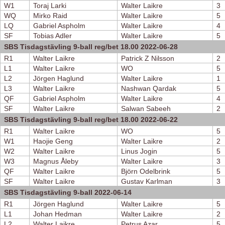
W1
Toraj Larki
Walter Laikre
3
WQ
Mirko Raid
Walter Laikre
5
LQ
Gabriel Aspholm
Walter Laikre
4
SF
Tobias Adler
Walter Laikre
5
SBS Tisdagstävling 9-ball reg/bet 18.00 2022-06-28
R1
Walter Laikre
Patrick Z Nilsson
2
L1
Walter Laikre
WO
5
L2
Jörgen Haglund
Walter Laikre
1
L3
Walter Laikre
Nashwan Qardak
5
QF
Gabriel Aspholm
Walter Laikre
4
SF
Walter Laikre
Salwan Sabeeh
2
SBS Tisdagstävling 9-ball reg/bet 18.00 2022-06-22
R1
Walter Laikre
WO
5
W1
Haojie Geng
Walter Laikre
2
W2
Walter Laikre
Linus Jogin
5
W3
Magnus Åleby
Walter Laikre
3
QF
Walter Laikre
Björn Odelbrink
5
SF
Walter Laikre
Gustav Karlman
3
SBS Tisdagstävling 9-ball 2022-06-14
R1
Jörgen Haglund
Walter Laikre
5
L1
Johan Hedman
Walter Laikre
2
L2
Walter Laikre
Petrus Azar
5