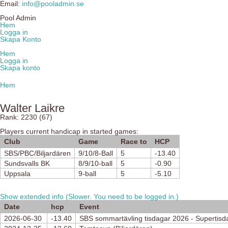
Email:
info@pooladmin.se
Pool Admin
Hem
Logga in
Skapa Konto
Hem
Logga in
Skapa konto
Hem
Walter Laikre
Rank: 2230 (67)
Players current handicap in started games:
Club
Game
Race to
HCP
SBS/PBC/Biljardären
9/10/8-Ball
5
-13.40
Sundsvalls BK
8/9/10-ball
5
-0.90
Uppsala
9-ball
5
-5.10
Show extended info (Slower. You need to be logged in.)
Date
hcp
Event
2026-06-30
-13.40
SBS sommartävling tisdagar 2026 - Supertisda