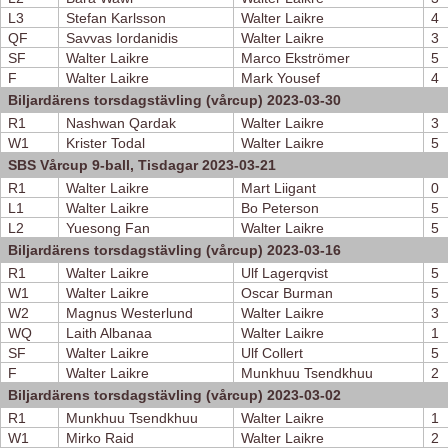
L3
Stefan Karlsson
Walter Laikre
4
QF
Savvas Iordanidis
Walter Laikre
3
SF
Walter Laikre
Marco Ekströmer
5
F
Walter Laikre
Mark Yousef
4
Biljardärens torsdagstävling (vårcup) 2023-03-30
R1
Nashwan Qardak
Walter Laikre
3
W1
Krister Todal
Walter Laikre
5
SBS Vårcup 9-ball, Tisdagar 2023-03-21
R1
Walter Laikre
Mart Liigant
0
L1
Walter Laikre
Bo Peterson
5
L2
Yuesong Fan
Walter Laikre
5
Biljardärens torsdagstävling (vårcup) 2023-03-16
R1
Walter Laikre
Ulf Lagerqvist
5
W1
Walter Laikre
Oscar Burman
5
W2
Magnus Westerlund
Walter Laikre
3
WQ
Laith Albanaa
Walter Laikre
1
SF
Walter Laikre
Ulf Collert
5
F
Walter Laikre
Munkhuu Tsendkhuu
2
Biljardärens torsdagstävling (vårcup) 2023-03-02
R1
Munkhuu Tsendkhuu
Walter Laikre
1
W1
Mirko Raid
Walter Laikre
2