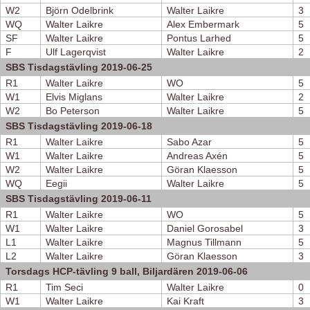
W2
Björn Odelbrink
Walter Laikre
3
WQ
Walter Laikre
Alex Embermark
5
SF
Walter Laikre
Pontus Larhed
5
F
Ulf Lagerqvist
Walter Laikre
2
SBS Tisdagstävling 2019-06-25
R1
Walter Laikre
WO
5
W1
Elvis Miglans
Walter Laikre
2
W2
Bo Peterson
Walter Laikre
5
SBS Tisdagstävling 2019-06-18
R1
Walter Laikre
Sabo Azar
5
W1
Walter Laikre
Andreas Axén
5
W2
Walter Laikre
Göran Klaesson
5
WQ
Eegii
Walter Laikre
5
SBS Tisdagstävling 2019-06-11
R1
Walter Laikre
WO
5
W1
Walter Laikre
Daniel Gorosabel
3
L1
Walter Laikre
Magnus Tillmann
5
L2
Walter Laikre
Göran Klaesson
3
Torsdags HCP-tävling 9 ball, Biljardären 2019-06-06
R1
Tim Seci
Walter Laikre
0
W1
Walter Laikre
Kai Kraft
3