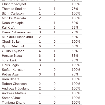
Chingiz Sadyhof
1
0
100%
Thomas Stadler
3
1
75%
Björn Carlsson
1
0
100%
Monika Margeta
2
0
100%
Dean Vorkapic
1
1
50%
Kai Kraft
1
2
33%
Daniel Silvennoinen
3
1
75%
Munkhuu Tsendkhuu
2
2
50%
Chadi Bellan
1
0
100%
Björn Odelbrink
6
4
60%
Guido Thyssen
4
1
80%
Hassan Nasaji
6
1
86%
Toraj Larki
9
1
90%
Linus Jogin
3
0
100%
Stefan Karlsson
4
0
100%
Petrus Azar
3
1
75%
Aron lillpers
1
0
100%
Robert Claesson
2
0
100%
Andreas Hägglundh
2
0
100%
Andreas Muttala
4
0
100%
Samer Albazi
1
0
100%
Tianfang Zhang
1
0
100%