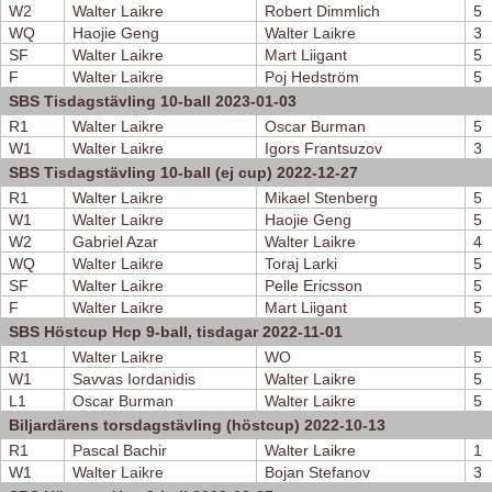
W2
Walter Laikre
Robert Dimmlich
5
WQ
Haojie Geng
Walter Laikre
3
SF
Walter Laikre
Mart Liigant
5
F
Walter Laikre
Poj Hedström
5
SBS Tisdagstävling 10-ball 2023-01-03
R1
Walter Laikre
Oscar Burman
5
W1
Walter Laikre
Igors Frantsuzov
3
SBS Tisdagstävling 10-ball (ej cup) 2022-12-27
R1
Walter Laikre
Mikael Stenberg
5
W1
Walter Laikre
Haojie Geng
5
W2
Gabriel Azar
Walter Laikre
4
WQ
Walter Laikre
Toraj Larki
5
SF
Walter Laikre
Pelle Ericsson
5
F
Walter Laikre
Mart Liigant
5
SBS Höstcup Hcp 9-ball, tisdagar 2022-11-01
R1
Walter Laikre
WO
5
W1
Savvas Iordanidis
Walter Laikre
5
L1
Oscar Burman
Walter Laikre
5
Biljardärens torsdagstävling (höstcup) 2022-10-13
R1
Pascal Bachir
Walter Laikre
1
W1
Walter Laikre
Bojan Stefanov
3