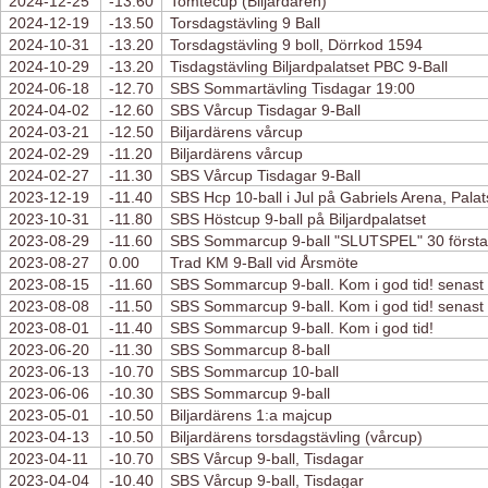
2024-12-25
-13.60
Tomtecup (Biljardären)
2024-12-19
-13.50
Torsdagstävling 9 Ball
2024-10-31
-13.20
Torsdagstävling 9 boll, Dörrkod 1594
2024-10-29
-13.20
Tisdagstävling Biljardpalatset PBC 9-Ball
2024-06-18
-12.70
SBS Sommartävling Tisdagar 19:00
2024-04-02
-12.60
SBS Vårcup Tisdagar 9-Ball
2024-03-21
-12.50
Biljardärens vårcup
2024-02-29
-11.20
Biljardärens vårcup
2024-02-27
-11.30
SBS Vårcup Tisdagar 9-Ball
2023-12-19
-11.40
SBS Hcp 10-ball i Jul på Gabriels Arena, Palat
2023-10-31
-11.80
SBS Höstcup 9-ball på Biljardpalatset
2023-08-29
-11.60
SBS Sommarcup 9-ball "SLUTSPEL" 30 första 
2023-08-27
0.00
Trad KM 9-Ball vid Årsmöte
2023-08-15
-11.60
SBS Sommarcup 9-ball. Kom i god tid! senast
2023-08-08
-11.50
SBS Sommarcup 9-ball. Kom i god tid! senast
2023-08-01
-11.40
SBS Sommarcup 9-ball. Kom i god tid!
2023-06-20
-11.30
SBS Sommarcup 8-ball
2023-06-13
-10.70
SBS Sommarcup 10-ball
2023-06-06
-10.30
SBS Sommarcup 9-ball
2023-05-01
-10.50
Biljardärens 1:a majcup
2023-04-13
-10.50
Biljardärens torsdagstävling (vårcup)
2023-04-11
-10.70
SBS Vårcup 9-ball, Tisdagar
2023-04-04
-10.40
SBS Vårcup 9-ball, Tisdagar