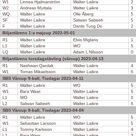
W1
Linnea Hjalmarström
Walter Laikre
2
W2
Andreas Muttala
Walter Laikre
3
WQ
Walter Laikre
Olle Åberg
5
SF
Walter Laikre
Salwan Sabeeh
5
F
Walter Laikre
Dante Tung Do
2
Biljardärens 1:a majcup 2023-05-01
R1
Walter Laikre
Elvis Miglans
1
L1
Walter Laikre
WO
5
LQ
Walter Laikre
Adam L Nilsson
0
Biljardärens torsdagstävling (vårcup) 2023-04-13
R1
Nashwan Qardak
Walter Laikre
4
W1
Tomas Mikaelsson
Walter Laikre
5
SBS Vårcup 9-ball, Tisdagar 2023-04-11
R1
Walter Laikre
WO
5
W1
Bara Wawi
Walter Laikre
5
L1
WO
Walter Laikre
0
L2
Salwan Sabeeh
Walter Laikre
5
SBS Vårcup 9-ball, Tisdagar 2023-04-04
R1
Walter Laikre
WO
5
W1
Sebastian Larsson
Walter Laikre
5
L1
Tommy Karlsson
Walter Laikre
4
L2
Bara Wawi
Walter Laikre
3