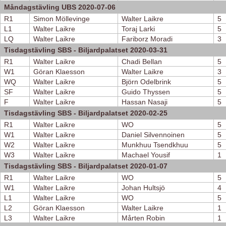
Måndagstävling UBS 2020-07-06
R1
Simon Möllevinge
Walter Laikre
5
L1
Walter Laikre
Toraj Larki
5
LQ
Walter Laikre
Fariborz Moradi
3
Tisdagstävling SBS - Biljardpalatset 2020-03-31
R1
Walter Laikre
Chadi Bellan
5
W1
Göran Klaesson
Walter Laikre
3
WQ
Walter Laikre
Björn Odelbrink
5
SF
Walter Laikre
Guido Thyssen
5
F
Walter Laikre
Hassan Nasaji
5
Tisdagstävling SBS - Biljardpalatset 2020-02-25
R1
Walter Laikre
WO
5
W1
Walter Laikre
Daniel Silvennoinen
5
W2
Walter Laikre
Munkhuu Tsendkhuu
5
W3
Walter Laikre
Machael Yousif
1
Tisdagstävling SBS - Biljardpalatset 2020-01-07
R1
Walter Laikre
WO
5
W1
Walter Laikre
Johan Hultsjö
4
L1
Walter Laikre
WO
5
L2
Göran Klaesson
Walter Laikre
1
L3
Walter Laikre
Mårten Robin
1