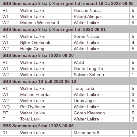
SBS Sommarcup 9-ball. Kom i god tid! senast 18:15 2023-08-08
R1
Walter Laikre
Hassan Nasaji
5
W1
Walter Laikre
Rikard Almquist
5
W2
Magnus Westerlund
Walter Laikre
5
SBS Sommarcup 9-ball. Kom i god tid! 2023-08-01
R1
Walter Laikre
Sören Nilsson
5
W1
Björn Odelbrink
Walter Laikre
4
W2
Haojie Geng
Walter Laikre
5
SBS Sommarcup 8-ball 2023-06-20
R1
Walter Laikre
Walid
5
W1
Walter Laikre
Dante Tung Do
5
W2
Walter Laikre
Salwan Sabeeh
1
SBS Sommarcup 10-ball 2023-06-13
R1
Walter Laikre
Toraj Larki
5
W1
Mattias Enerdal
Walter Laikre
3
W2
Walter Laikre
Linus Jogin
5
WQ
Per Rydholm
Walter Laikre
3
SF
Walter Laikre
Göran Klaesson
5
F
Toraj Larki
Walter Laikre
3
SBS Sommarcup 9-ball 2023-06-06
R1
Walter Laikre
Micha petroff
5