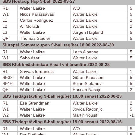
SBS Höstcup Hcp 9-ball 2022-09-27
R1
Walter Laikre
WO
5
W1
Nikos Karassavas
Walter Laikre
5
L1
Carlos Rodriguez
Walter Laikre
2
L2
Ali Moradi
Walter Laikre
2
L3
Walter Laikre
Jörgen Haglund
5
QF
Thomas Stadler
Walter Laikre
5
Slutspel Sommarcupen 9-ball reg/bet 18.00 2022-08-30
R1
Walter Laikre
Laith Albanaa
5
W1
Sabo Azar
Walter Laikre
5
SBS Klubbmästerskap 9-ball vid årsmöte 2022-08-28
R1
Savvas Iordanidis
Walter Laikre
1
SE32
Walter Laikre
Göran Klaesson
5
SE16
Walter Laikre
Bojan Stefanov
5
QF
Walter Laikre
Hassan Nasaji
2
SBS Tisdagstävling 9-ball reg/bet 18.00 senast 2022-08-23
R1
Esa Strandman
Walter Laikre
2
W1
Walter Laikre
Jovica Radonjic
5
W2
Walter Laikre
Martin Yousif
-1
SBS Tisdagstävling 9-ball reg/bet 18.00 senast 2022-08-16
R1
Walter Laikre
WO
5
W1
Per Rydholm
Walter Laikre
5