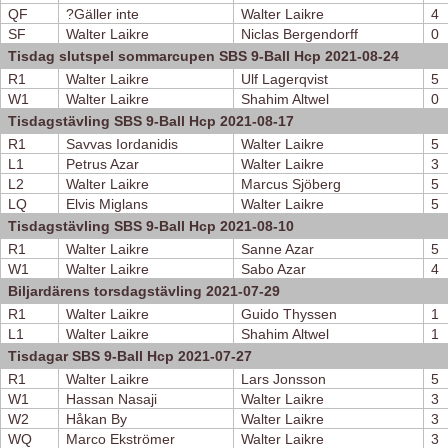
QF
?Gäller inte
Walter Laikre
4
SF
Walter Laikre
Niclas Bergendorff
0
Tisdag slutspel sommarcupen SBS 9-Ball Hcp 2021-08-24
R1
Walter Laikre
Ulf Lagerqvist
5
W1
Walter Laikre
Shahim Altwel
0
Tisdagstävling SBS 9-Ball Hcp 2021-08-17
R1
Savvas Iordanidis
Walter Laikre
5
L1
Petrus Azar
Walter Laikre
3
L2
Walter Laikre
Marcus Sjöberg
5
LQ
Elvis Miglans
Walter Laikre
5
Tisdagstävling SBS 9-Ball Hcp 2021-08-10
R1
Walter Laikre
Sanne Azar
5
W1
Walter Laikre
Sabo Azar
4
Biljardärens torsdagstävling 2021-07-29
R1
Walter Laikre
Guido Thyssen
1
L1
Walter Laikre
Shahim Altwel
1
Tisdagar SBS 9-Ball Hcp 2021-07-27
R1
Walter Laikre
Lars Jonsson
5
W1
Hassan Nasaji
Walter Laikre
3
W2
Håkan By
Walter Laikre
3
WQ
Marco Ekströmer
Walter Laikre
3