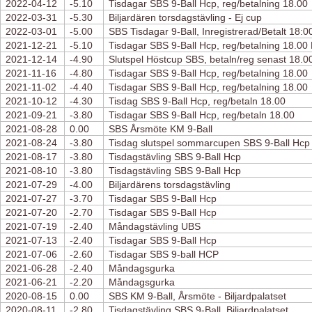
2022-04-12
-5.10
Tisdagar SBS 9-Ball Hcp, reg/betalning 18.00
2022-03-31
-5.30
Biljardären torsdagstävling - Ej cup
2022-03-01
-5.00
SBS Tisdagar 9-Ball, Inregistrerad/Betalt 18:0
2021-12-21
-5.10
Tisdagar SBS 9-Ball Hcp, reg/betalning 18.0
2021-12-14
-4.90
Slutspel Höstcup SBS, betaln/reg senast 18.0
2021-11-16
-4.80
Tisdagar SBS 9-Ball Hcp, reg/betalning 18.00
2021-11-02
-4.40
Tisdagar SBS 9-Ball Hcp, reg/betalning 18.00
2021-10-12
-4.30
Tisdag SBS 9-Ball Hcp, reg/betaln 18.00
2021-09-21
-3.80
Tisdagar SBS 9-Ball Hcp, reg/betaln 18.00
2021-08-28
0.00
SBS Årsmöte KM 9-Ball
2021-08-24
-3.80
Tisdag slutspel sommarcupen SBS 9-Ball Hcp
2021-08-17
-3.80
Tisdagstävling SBS 9-Ball Hcp
2021-08-10
-3.80
Tisdagstävling SBS 9-Ball Hcp
2021-07-29
-4.00
Biljardärens torsdagstävling
2021-07-27
-3.70
Tisdagar SBS 9-Ball Hcp
2021-07-20
-2.70
Tisdagar SBS 9-Ball Hcp
2021-07-19
-2.40
Måndagstävling UBS
2021-07-13
-2.40
Tisdagar SBS 9-Ball Hcp
2021-07-06
-2.60
Tisdagar SBS 9-ball HCP
2021-06-28
-2.40
Måndagsgurka
2021-06-21
-2.20
Måndagsgurka
2020-08-15
0.00
SBS KM 9-Ball, Årsmöte - Biljardpalatset
2020-08-11
-2.80
Tisdagstävling SBS 9-Ball, Biljardpalatset