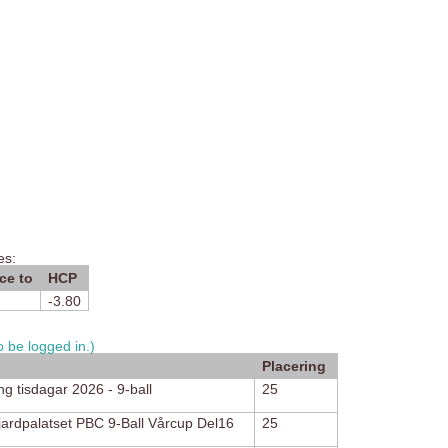
es:
ce to
HCP
-3.80
 be logged in.)
Placering
g tisdagar 2026 - 9-ball
25
ljardpalatset PBC 9-Ball Vårcup Del16
25