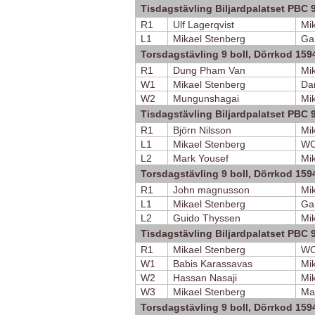
Tisdagstävling Biljardpalatset PBC 9
R1
Ulf Lagerqvist
Mi
L1
Mikael Stenberg
Ga
Torsdagstävling 9 boll, Dörrkod 159
R1
Dung Pham Van
Mi
W1
Mikael Stenberg
Da
W2
Mungunshagai
Mi
Tisdagstävling Biljardpalatset PBC 9
R1
Björn Nilsson
Mi
L1
Mikael Stenberg
W
L2
Mark Yousef
Mi
Torsdagstävling 9 boll, Dörrkod 159
R1
John magnusson
Mi
L1
Mikael Stenberg
Ga
L2
Guido Thyssen
Mi
Tisdagstävling Biljardpalatset PBC 9
R1
Mikael Stenberg
W
W1
Babis Karassavas
Mi
W2
Hassan Nasaji
Mi
W3
Mikael Stenberg
Ma
Torsdagstävling 9 boll, Dörrkod 159