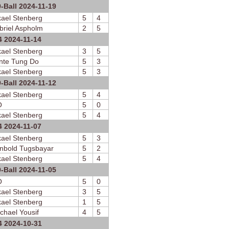
-Ball 2024-11-19
kael Stenberg
5
4
briel Aspholm
2
5
4 2024-11-14
kael Stenberg
3
5
nte Tung Do
5
3
kael Stenberg
5
3
-Ball 2024-11-12
kael Stenberg
5
4
O
5
0
kael Stenberg
5
4
4 2024-11-07
kael Stenberg
5
3
nbold Tugsbayar
5
2
kael Stenberg
5
4
-Ball 2024-11-05
O
5
0
kael Stenberg
3
5
kael Stenberg
1
5
chael Yousif
4
5
4 2024-10-31