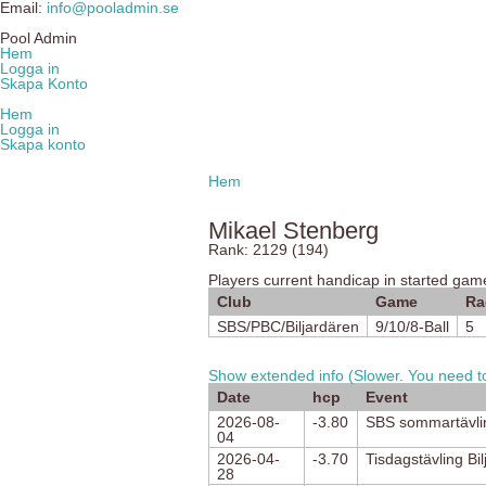
Email:
info@pooladmin.se
Pool Admin
Hem
Logga in
Skapa Konto
Hem
Logga in
Skapa konto
Hem
Mikael Stenberg
Rank: 2129 (194)
Players current handicap in started gam
Club
Game
Ra
SBS/PBC/Biljardären
9/10/8-Ball
5
Show extended info (Slower. You need to
Date
hcp
Event
2026-08-
-3.80
SBS sommartävlin
04
2026-04-
-3.70
Tisdagstävling Bi
28