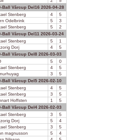
li
2
5
9-Ball Vårcup Del16 2026-04-28
kael Stenberg
4
5
rn Odelbrink
5
3
kael Stenberg
5
2
9-Ball Vårcup Del11 2026-03-24
kael Stenberg
5
1
zorig Dorj
4
5
9-Ball Vårcup Del8 2026-03-03
O
5
0
kael Stenberg
4
5
murhuyag
3
5
9-Ball Vårcup Del5 2026-02-10
kael Stenberg
4
5
kael Stenberg
3
5
nart Hoffsten
1
5
9-Ball Vårcup Del4 2026-02-03
kael Stenberg
3
5
zorig Dorj
5
4
kael Stenberg
3
5
hn magnusson
5
4
rn Nilsson
4
5