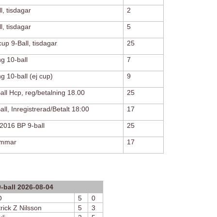
, tisdagar
2
, tisdagar
5
up 9-Ball, tisdagar
25
g 10-ball
7
g 10-ball (ej cup)
9
ll Hcp, reg/betalning 18.00
25
ll, Inregistrerad/Betalt 18:00
17
2016 BP 9-ball
25
ommar
17
-ball 2026-08-04
O
5
0
rick Z Nilsson
5
3