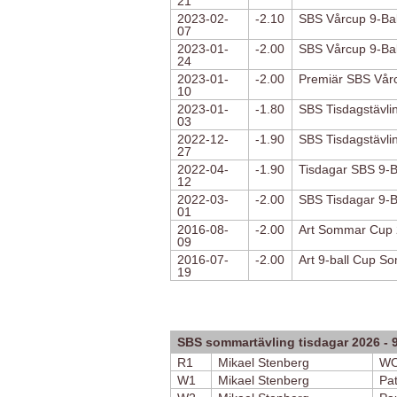
21
2023-02-
-2.10
SBS Vårcup 9-Ball
07
2023-01-
-2.00
SBS Vårcup 9-Ball
24
2023-01-
-2.00
Premiär SBS Vårc
10
2023-01-
-1.80
SBS Tisdagstävlin
03
2022-12-
-1.90
SBS Tisdagstävlin
27
2022-04-
-1.90
Tisdagar SBS 9-Ba
12
2022-03-
-2.00
SBS Tisdagar 9-Ba
01
2016-08-
-2.00
Art Sommar Cup 
09
2016-07-
-2.00
Art 9-ball Cup S
19
SBS sommartävling tisdagar 2026 - 9
R1
Mikael Stenberg
W
W1
Mikael Stenberg
Pat