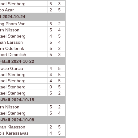
kael Stenberg
5
3
bo Azar
2
5
4 2024-10-24
ng Pham Van
5
2
rn Nilsson
5
4
kael Stenberg
4
5
han Larsson
5
4
rn Odelbrink
5
2
bert Dimmlich
5
3
9-Ball 2024-10-22
racio Garcia
4
5
kael Stenberg
4
5
kael Stenberg
4
5
kael Stenberg
0
5
kael Stenberg
5
2
9-Ball 2024-10-15
rn Nilsson
5
2
kael Stenberg
5
4
9-Ball 2024-10-08
ran Klaesson
2
5
bis Karassavas
4
5