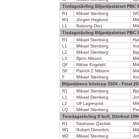
Tisdagstävling Biljardpalatset PBC 
R1
Mikael Stenberg
W
W1
Jörgen Haglund
Mi
L1
Batzorig Dorj
Mi
Tisdagstävling Biljardpalatset PBC 9
R1
Mikael Stenberg
Ha
L1
Mikael Stenberg
Xu
L2
Mikael Stenberg
Bag
L3
Björn Nilsson
Mi
QF
Niklas Engdahl
Mi
SF
Patrick Z Nilsson
Mi
F
Mikael Stenberg
Ax
Biljardärens höstcup 2024 - Final 2
R1
Mikael Stenberg
Bjö
L1
Mikael Stenberg
Jo
L2
Ulf Lagerqvist
Mi
LQ
Mikael Stenberg
Pe
Torsdagstävling 9 boll, Dörrkod 159
R1
Nashwan Qardak
Mi
W1
Robert Dimmlich
Mi
W2
Mikael Stenberg
Jo