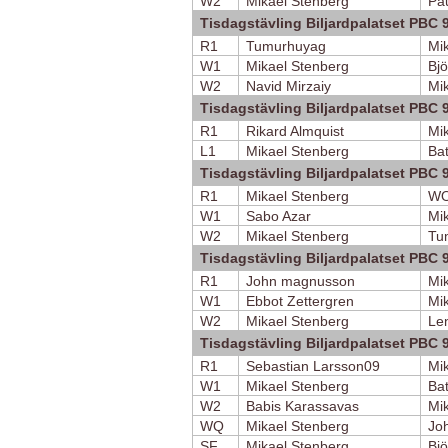
W2
Mikael Stenberg
Pau
Tisdagstävling Biljardpalatset PBC 
R1
Tumurhuyag
Mi
W1
Mikael Stenberg
Bjö
W2
Navid Mirzaiy
Mi
Tisdagstävling Biljardpalatset PBC 
R1
Rikard Almquist
Mi
L1
Mikael Stenberg
Bat
Tisdagstävling Biljardpalatset PBC 
R1
Mikael Stenberg
W
W1
Sabo Azar
Mi
W2
Mikael Stenberg
Tu
Tisdagstävling Biljardpalatset PBC 
R1
John magnusson
Mi
W1
Ebbot Zettergren
Mi
W2
Mikael Stenberg
Len
Tisdagstävling Biljardpalatset PBC 
R1
Sebastian Larsson09
Mi
W1
Mikael Stenberg
Bat
W2
Babis Karassavas
Mi
WQ
Mikael Stenberg
Jo
SF
Mikael Stenberg
Bjö