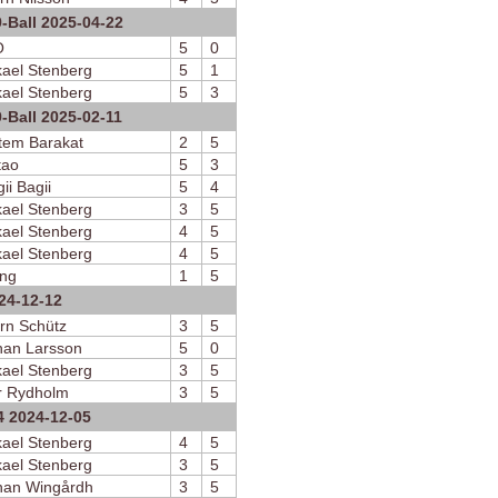
9-Ball 2025-04-22
O
5
0
kael Stenberg
5
1
kael Stenberg
5
3
-Ball 2025-02-11
tem Barakat
2
5
tao
5
3
ii Bagii
5
4
kael Stenberg
3
5
kael Stenberg
4
5
kael Stenberg
4
5
ing
1
5
024-12-12
rn Schütz
3
5
han Larsson
5
0
kael Stenberg
3
5
r Rydholm
3
5
4 2024-12-05
kael Stenberg
4
5
kael Stenberg
3
5
han Wingårdh
3
5