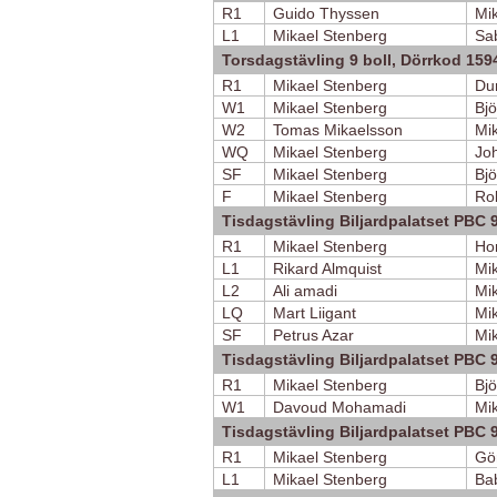
R1
Guido Thyssen
Mi
L1
Mikael Stenberg
Sa
Torsdagstävling 9 boll, Dörrkod 159
R1
Mikael Stenberg
Du
W1
Mikael Stenberg
Bjö
W2
Tomas Mikaelsson
Mi
WQ
Mikael Stenberg
Jo
SF
Mikael Stenberg
Bjö
F
Mikael Stenberg
Ro
Tisdagstävling Biljardpalatset PBC 
R1
Mikael Stenberg
Ho
L1
Rikard Almquist
Mi
L2
Ali amadi
Mi
LQ
Mart Liigant
Mi
SF
Petrus Azar
Mi
Tisdagstävling Biljardpalatset PBC 
R1
Mikael Stenberg
Bjö
W1
Davoud Mohamadi
Mi
Tisdagstävling Biljardpalatset PBC 
R1
Mikael Stenberg
Gö
L1
Mikael Stenberg
Ba