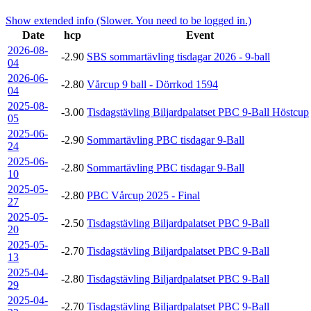
Show extended info (Slower. You need to be logged in.)
Date
hcp
Event
2026-08-
-2.90
SBS sommartävling tisdagar 2026 - 9-ball
04
2026-06-
-2.80
Vårcup 9 ball - Dörrkod 1594
04
2025-08-
-3.00
Tisdagstävling Biljardpalatset PBC 9-Ball Höstcup
05
2025-06-
-2.90
Sommartävling PBC tisdagar 9-Ball
24
2025-06-
-2.80
Sommartävling PBC tisdagar 9-Ball
10
2025-05-
-2.80
PBC Vårcup 2025 - Final
27
2025-05-
-2.50
Tisdagstävling Biljardpalatset PBC 9-Ball
20
2025-05-
-2.70
Tisdagstävling Biljardpalatset PBC 9-Ball
13
2025-04-
-2.80
Tisdagstävling Biljardpalatset PBC 9-Ball
29
2025-04-
-2.70
Tisdagstävling Biljardpalatset PBC 9-Ball