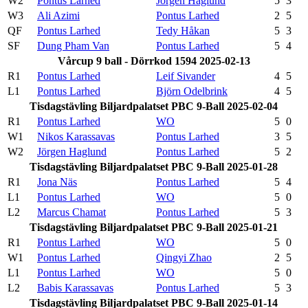
W2
Pontus Larhed
Jörgen Haglund
5
3
W3
Ali Azimi
Pontus Larhed
2
5
QF
Pontus Larhed
Tedy Håkan
5
3
SF
Dung Pham Van
Pontus Larhed
5
4
Vårcup 9 ball - Dörrkod 1594 2025-02-13
R1
Pontus Larhed
Leif Sivander
4
5
L1
Pontus Larhed
Björn Odelbrink
4
5
Tisdagstävling Biljardpalatset PBC 9-Ball 2025-02-04
R1
Pontus Larhed
WO
5
0
W1
Nikos Karassavas
Pontus Larhed
3
5
W2
Jörgen Haglund
Pontus Larhed
5
2
Tisdagstävling Biljardpalatset PBC 9-Ball 2025-01-28
R1
Jona Näs
Pontus Larhed
5
4
L1
Pontus Larhed
WO
5
0
L2
Marcus Chamat
Pontus Larhed
5
3
Tisdagstävling Biljardpalatset PBC 9-Ball 2025-01-21
R1
Pontus Larhed
WO
5
0
W1
Pontus Larhed
Qingyi Zhao
2
5
L1
Pontus Larhed
WO
5
0
L2
Babis Karassavas
Pontus Larhed
5
3
Tisdagstävling Biljardpalatset PBC 9-Ball 2025-01-14