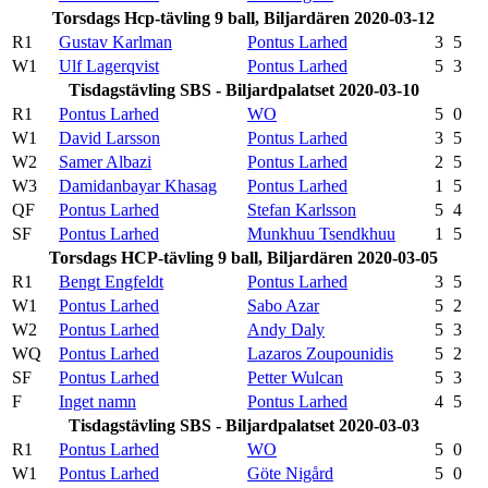
Torsdags Hcp-tävling 9 ball, Biljardären 2020-03-12
R1
Gustav Karlman
Pontus Larhed
3
5
W1
Ulf Lagerqvist
Pontus Larhed
5
3
Tisdagstävling SBS - Biljardpalatset 2020-03-10
R1
Pontus Larhed
WO
5
0
W1
David Larsson
Pontus Larhed
3
5
W2
Samer Albazi
Pontus Larhed
2
5
W3
Damidanbayar Khasag
Pontus Larhed
1
5
QF
Pontus Larhed
Stefan Karlsson
5
4
SF
Pontus Larhed
Munkhuu Tsendkhuu
1
5
Torsdags HCP-tävling 9 ball, Biljardären 2020-03-05
R1
Bengt Engfeldt
Pontus Larhed
3
5
W1
Pontus Larhed
Sabo Azar
5
2
W2
Pontus Larhed
Andy Daly
5
3
WQ
Pontus Larhed
Lazaros Zoupounidis
5
2
SF
Pontus Larhed
Petter Wulcan
5
3
F
Inget namn
Pontus Larhed
4
5
Tisdagstävling SBS - Biljardpalatset 2020-03-03
R1
Pontus Larhed
WO
5
0
W1
Pontus Larhed
Göte Nigård
5
0