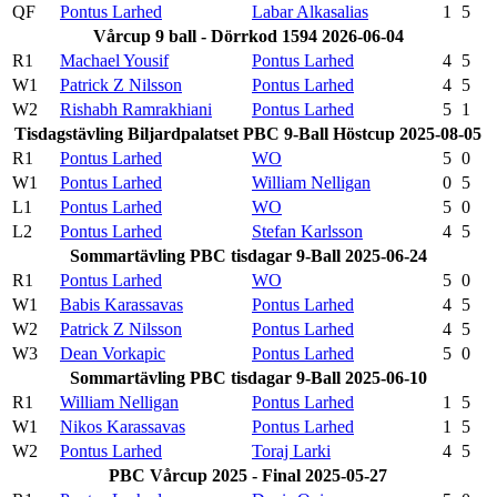
QF
Pontus Larhed
Labar Alkasalias
1
5
Vårcup 9 ball - Dörrkod 1594 2026-06-04
R1
Machael Yousif
Pontus Larhed
4
5
W1
Patrick Z Nilsson
Pontus Larhed
4
5
W2
Rishabh Ramrakhiani
Pontus Larhed
5
1
Tisdagstävling Biljardpalatset PBC 9-Ball Höstcup 2025-08-05
R1
Pontus Larhed
WO
5
0
W1
Pontus Larhed
William Nelligan
0
5
L1
Pontus Larhed
WO
5
0
L2
Pontus Larhed
Stefan Karlsson
4
5
Sommartävling PBC tisdagar 9-Ball 2025-06-24
R1
Pontus Larhed
WO
5
0
W1
Babis Karassavas
Pontus Larhed
4
5
W2
Patrick Z Nilsson
Pontus Larhed
4
5
W3
Dean Vorkapic
Pontus Larhed
5
0
Sommartävling PBC tisdagar 9-Ball 2025-06-10
R1
William Nelligan
Pontus Larhed
1
5
W1
Nikos Karassavas
Pontus Larhed
1
5
W2
Pontus Larhed
Toraj Larki
4
5
PBC Vårcup 2025 - Final 2025-05-27