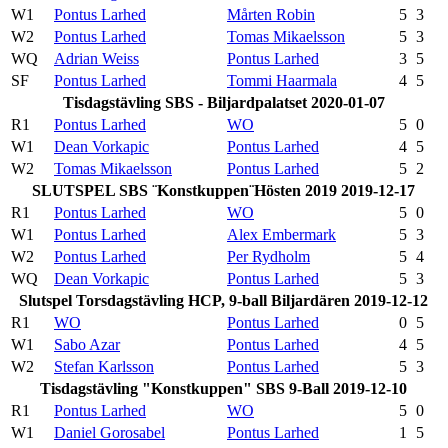
W1
Pontus Larhed
Mårten Robin
5
3
W2
Pontus Larhed
Tomas Mikaelsson
5
3
WQ
Adrian Weiss
Pontus Larhed
3
5
SF
Pontus Larhed
Tommi Haarmala
4
5
Tisdagstävling SBS - Biljardpalatset 2020-01-07
R1
Pontus Larhed
WO
5
0
W1
Dean Vorkapic
Pontus Larhed
4
5
W2
Tomas Mikaelsson
Pontus Larhed
5
2
SLUTSPEL SBS ¨Konstkuppen¨Hösten 2019 2019-12-17
R1
Pontus Larhed
WO
5
0
W1
Pontus Larhed
Alex Embermark
5
3
W2
Pontus Larhed
Per Rydholm
5
4
WQ
Dean Vorkapic
Pontus Larhed
5
3
Slutspel Torsdagstävling HCP, 9-ball Biljardären 2019-12-12
R1
WO
Pontus Larhed
0
5
W1
Sabo Azar
Pontus Larhed
4
5
W2
Stefan Karlsson
Pontus Larhed
5
3
Tisdagstävling "Konstkuppen" SBS 9-Ball 2019-12-10
R1
Pontus Larhed
WO
5
0
W1
Daniel Gorosabel
Pontus Larhed
1
5