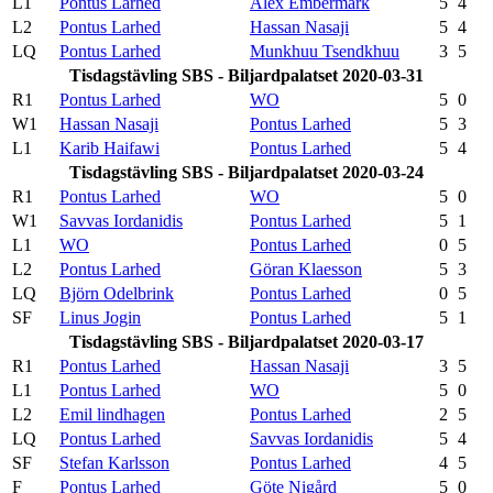
L1
Pontus Larhed
Alex Embermark
5
4
L2
Pontus Larhed
Hassan Nasaji
5
4
LQ
Pontus Larhed
Munkhuu Tsendkhuu
3
5
Tisdagstävling SBS - Biljardpalatset 2020-03-31
R1
Pontus Larhed
WO
5
0
W1
Hassan Nasaji
Pontus Larhed
5
3
L1
Karib Haifawi
Pontus Larhed
5
4
Tisdagstävling SBS - Biljardpalatset 2020-03-24
R1
Pontus Larhed
WO
5
0
W1
Savvas Iordanidis
Pontus Larhed
5
1
L1
WO
Pontus Larhed
0
5
L2
Pontus Larhed
Göran Klaesson
5
3
LQ
Björn Odelbrink
Pontus Larhed
0
5
SF
Linus Jogin
Pontus Larhed
5
1
Tisdagstävling SBS - Biljardpalatset 2020-03-17
R1
Pontus Larhed
Hassan Nasaji
3
5
L1
Pontus Larhed
WO
5
0
L2
Emil lindhagen
Pontus Larhed
2
5
LQ
Pontus Larhed
Savvas Iordanidis
5
4
SF
Stefan Karlsson
Pontus Larhed
4
5
F
Pontus Larhed
Göte Nigård
5
0