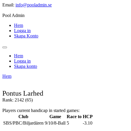
Email:
info@pooladmin.se
Pool Admin
Hem
Logga in
Skapa Konto
Hem
Logga in
Skapa konto
Hem
Pontus Larhed
Rank: 2142 (65)
Players current handicap in started games:
Club
Game
Race to
HCP
SBS/PBC/Biljardären
9/10/8-Ball
5
-3.10