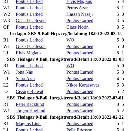
R1
Pontus Larhed
Elvis Miglans
5
4
W1
Pontus Larhed
Petrus Azar
5
1
W2
Pontus Larhed
Hassan Nasaji
5
0
W3
Gustaf Carleson
Pontus Larhed
3
5
QF
Pontus Larhed
Claes Norin
3
5
Tisdagar SBS 9-Ball Hcp, reg/betalning 18.00 2022-03-15
R1
Pontus Larhed
WO
5
0
W1
Gustaf Carleson
Pontus Larhed
5
0
L1
Elvis Miglans
Pontus Larhed
5
1
SBS Tisdagar 9-Ball, Inregistrerad/Betalt 18:00 2022-03-08
R1
Pontus Larhed
WO
5
0
W1
Jona Näs
Pontus Larhed
5
3
L1
Sabo Azar
Pontus Larhed
4
5
L2
Pontus Larhed
Nikos Karassavas
5
3
L3
Cezary Blawat
Pontus Larhed
5
2
SBS Tisdagar 9-Ball, Inregistrerad/Betalt 18:00 2022-03-01
R1
Peter Backlund
Pontus Larhed
3
5
W1
Jörgen Haglund
Pontus Larhed
5
2
SBS Tisdagar 9-Ball, Inregistrerad/Betalt 18:00 2022-02-22
R1
Magnus Lind
Pontus Larhed
5
1
L1
Pontus Larhed
Pelle Ericsson
5
4