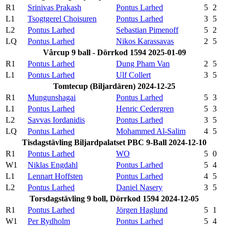
R1
Srinivas Prakash
Pontus Larhed
5
2
L1
Tsogtgerel Choisuren
Pontus Larhed
3
5
L2
Pontus Larhed
Sebastian Pimenoff
5
2
LQ
Pontus Larhed
Nikos Karassavas
2
5
Vårcup 9 ball - Dörrkod 1594 2025-01-09
R1
Pontus Larhed
Dung Pham Van
2
5
L1
Pontus Larhed
Ulf Collert
3
5
Tomtecup (Biljardären) 2024-12-25
R1
Mungunshagai
Pontus Larhed
5
3
L1
Pontus Larhed
Henric Cedergren
5
3
L2
Savvas Iordanidis
Pontus Larhed
3
5
LQ
Pontus Larhed
Mohammed Al-Salim
4
5
Tisdagstävling Biljardpalatset PBC 9-Ball 2024-12-10
R1
Pontus Larhed
WO
5
0
W1
Niklas Engdahl
Pontus Larhed
5
4
L1
Lennart Hoffsten
Pontus Larhed
4
5
L2
Pontus Larhed
Daniel Nasery
3
5
Torsdagstävling 9 boll, Dörrkod 1594 2024-12-05
R1
Pontus Larhed
Jörgen Haglund
5
1
W1
Per Rydholm
Pontus Larhed
5
4