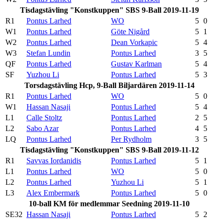
Tisdagstävling "Konstkuppen" SBS 9-Ball 2019-11-19
R1
Pontus Larhed
WO
5
0
W1
Pontus Larhed
Göte Nigård
5
1
W2
Pontus Larhed
Dean Vorkapic
5
4
W3
Stefan Lundin
Pontus Larhed
3
5
QF
Pontus Larhed
Gustav Karlman
5
4
SF
Yuzhou Li
Pontus Larhed
5
3
Torsdagstävling Hcp, 9-Ball Biljardären 2019-11-14
R1
Pontus Larhed
WO
5
0
W1
Hassan Nasaji
Pontus Larhed
5
4
L1
Calle Stoltz
Pontus Larhed
2
5
L2
Sabo Azar
Pontus Larhed
4
5
LQ
Pontus Larhed
Per Rydholm
3
5
Tisdagstävling "Konstkuppen" SBS 9-Ball 2019-11-12
R1
Savvas Iordanidis
Pontus Larhed
5
1
L1
Pontus Larhed
WO
5
0
L2
Pontus Larhed
Yuzhou Li
5
1
L3
Alex Embermark
Pontus Larhed
5
0
10-ball KM för medlemmar Seedning 2019-11-10
SE32
Hassan Nasaji
Pontus Larhed
5
2