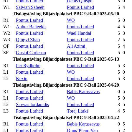
R1
Pontus Larhed
Denis Quispe
5
0
W1
Salwan Sabeeh
Pontus Larhed
5
4
Tisdagstävling Biljardpalatset PBC 9-Ball 2025-05-20
R1
Pontus Larhed
WO
5
0
W1
Anhur Batteekh
Pontus Larhed
4
5
W2
Pontus Larhed
Wael Handal
5
3
W3
Qingyi Zhao
Pontus Larhed
2
5
QF
Pontus Larhed
Ali Azimi
5
4
SF
Gustaf Carleson
Pontus Larhed
5
0
Tisdagstävling Biljardpalatset PBC 9-Ball 2025-05-13
R1
Per Rydholm
Pontus Larhed
5
3
L1
Pontus Larhed
WO
5
0
L2
Kexin
Pontus Larhed
5
3
Tisdagstävling Biljardpalatset PBC 9-Ball 2025-04-29
R1
Pontus Larhed
Babis Karassavas
0
5
L1
Pontus Larhed
WO
5
0
L2
Savvas Iordanidis
Pontus Larhed
3
5
L3
Pontus Larhed
Toraj Larki
4
5
Tisdagstävling Biljardpalatset PBC 9-Ball 2025-04-22
R1
Pontus Larhed
Babis Karassavas
0
5
L1
Pontus Larhed
Dung Pham Van
5
2