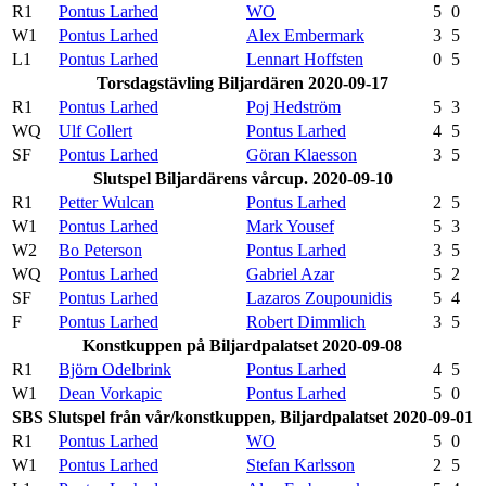
R1
Pontus Larhed
WO
5
0
W1
Pontus Larhed
Alex Embermark
3
5
L1
Pontus Larhed
Lennart Hoffsten
0
5
Torsdagstävling Biljardären 2020-09-17
R1
Pontus Larhed
Poj Hedström
5
3
WQ
Ulf Collert
Pontus Larhed
4
5
SF
Pontus Larhed
Göran Klaesson
3
5
Slutspel Biljardärens vårcup. 2020-09-10
R1
Petter Wulcan
Pontus Larhed
2
5
W1
Pontus Larhed
Mark Yousef
5
3
W2
Bo Peterson
Pontus Larhed
3
5
WQ
Pontus Larhed
Gabriel Azar
5
2
SF
Pontus Larhed
Lazaros Zoupounidis
5
4
F
Pontus Larhed
Robert Dimmlich
3
5
Konstkuppen på Biljardpalatset 2020-09-08
R1
Björn Odelbrink
Pontus Larhed
4
5
W1
Dean Vorkapic
Pontus Larhed
5
0
SBS Slutspel från vår/konstkuppen, Biljardpalatset 2020-09-01
R1
Pontus Larhed
WO
5
0
W1
Pontus Larhed
Stefan Karlsson
2
5