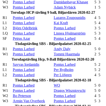
W2
Pontus Larhed
Damidanbayar Khasag
5
3
W3
Pontus Larhed
Adam Nybäck
1
5
Torsdags HCP-tävling 9 ball, Biljardären 2020-02-27
R1
Pontus Larhed
Lazaros Zoupounidis
4
5
L1
Pontus Larhed
Kai Kraft
5
4
L2
Björn Odelbrink
Pontus Larhed
3
5
LQ
Pontus Larhed
Linnea Hjalmarström
5
3
SF
Petrus Azar
Pontus Larhed
5
4
Tisdagstävling SBS - Biljardpalatset 2020-02-25
R1
Pontus Larhed
Andy Daly
5
0
W1
Pontus Larhed
Tommi Haarmala
2
5
Torsdagstävling Hcp, 9-Ball Biljardären 2020-02-20
R1
Savvas Iordanidis
Pontus Larhed
5
2
L1
Pontus Larhed
Per Rydholm
5
2
L2
Pontus Larhed
Per Löfgren
4
5
Tisdagstävling SBS - Biljardpalatset 2020-02-18
R1
Pontus Larhed
WO
5
0
W1
Pontus Larhed
Dragos Wiszniovschi
5
0
W2
Bo Peterson
Pontus Larhed
4
5
W3
Armin Van Overbeek
Pontus Larhed
5
3