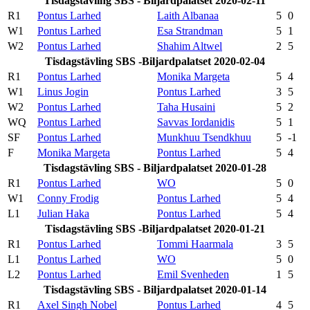
Tisdagstävling SBS - Biljardpalatset 2020-02-11
R1
Pontus Larhed
Laith Albanaa
5
0
W1
Pontus Larhed
Esa Strandman
5
1
W2
Pontus Larhed
Shahim Altwel
2
5
Tisdagstävling SBS -Biljardpalatset 2020-02-04
R1
Pontus Larhed
Monika Margeta
5
4
W1
Linus Jogin
Pontus Larhed
3
5
W2
Pontus Larhed
Taha Husaini
5
2
WQ
Pontus Larhed
Savvas Iordanidis
5
1
SF
Pontus Larhed
Munkhuu Tsendkhuu
5
-1
F
Monika Margeta
Pontus Larhed
5
4
Tisdagstävling SBS - Biljardpalatset 2020-01-28
R1
Pontus Larhed
WO
5
0
W1
Conny Frodig
Pontus Larhed
5
4
L1
Julian Haka
Pontus Larhed
5
4
Tisdagstävling SBS -Biljardpalatset 2020-01-21
R1
Pontus Larhed
Tommi Haarmala
3
5
L1
Pontus Larhed
WO
5
0
L2
Pontus Larhed
Emil Svenheden
1
5
Tisdagstävling SBS - Biljardpalatset 2020-01-14
R1
Axel Singh Nobel
Pontus Larhed
4
5