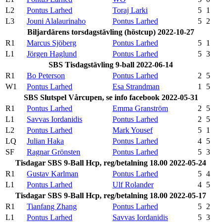
L2
Pontus Larhed
Toraj Larki
5
1
L3
Jouni Alalaurinaho
Pontus Larhed
5
2
Biljardärens torsdagstävling (höstcup) 2022-10-27
R1
Marcus Sjöberg
Pontus Larhed
5
1
L1
Jörgen Haglund
Pontus Larhed
5
3
SBS Tisdagstävling 9-ball 2022-06-14
R1
Bo Peterson
Pontus Larhed
2
5
W1
Pontus Larhed
Esa Strandman
1
5
SBS Slutspel Vårcupen, se info facebook 2022-05-31
R1
Pontus Larhed
Emma Granström
2
5
L1
Savvas Iordanidis
Pontus Larhed
2
5
L2
Pontus Larhed
Mark Yousef
5
1
LQ
Julian Haka
Pontus Larhed
4
5
SF
Ragnar Grönsten
Pontus Larhed
5
3
Tisdagar SBS 9-Ball Hcp, reg/betalning 18.00 2022-05-24
R1
Gustav Karlman
Pontus Larhed
5
4
L1
Pontus Larhed
Ulf Rolander
4
5
Tisdagar SBS 9-Ball Hcp, reg/betalning 18.00 2022-05-17
R1
Tianfang Zhang
Pontus Larhed
5
2
L1
Pontus Larhed
Savvas Iordanidis
5
3