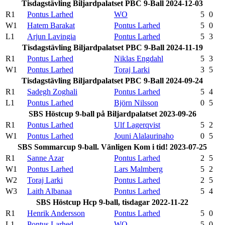
Tisdagstävling Biljardpalatset PBC 9-Ball 2024-12-03
R1
Pontus Larhed
WO
5
0
W1
Hatem Barakat
Pontus Larhed
5
0
L1
Arjun Lavingia
Pontus Larhed
5
3
Tisdagstävling Biljardpalatset PBC 9-Ball 2024-11-19
R1
Pontus Larhed
Niklas Engdahl
5
3
W1
Pontus Larhed
Toraj Larki
3
5
Tisdagstävling Biljardpalatset PBC 9-Ball 2024-09-24
R1
Sadegh Zoghali
Pontus Larhed
5
4
L1
Pontus Larhed
Björn Nilsson
0
5
SBS Höstcup 9-ball på Biljardpalatset 2023-09-26
R1
Pontus Larhed
Ulf Lagerqvist
5
2
W1
Pontus Larhed
Jouni Alalaurinaho
0
5
SBS Sommarcup 9-ball. Vänligen Kom i tid! 2023-07-25
R1
Sanne Azar
Pontus Larhed
2
5
W1
Pontus Larhed
Lars Malmberg
5
2
W2
Toraj Larki
Pontus Larhed
2
5
W3
Laith Albanaa
Pontus Larhed
5
4
SBS Höstcup Hcp 9-ball, tisdagar 2022-11-22
R1
Henrik Andersson
Pontus Larhed
5
0
L1
Pontus Larhed
WO
5
0