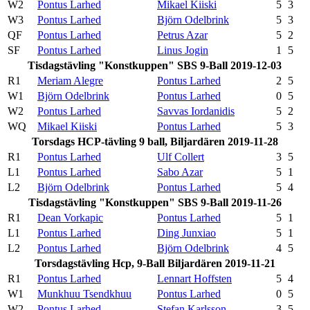
W2
Pontus Larhed
Mikael Kiiski
5
3
W3
Pontus Larhed
Björn Odelbrink
5
3
QF
Pontus Larhed
Petrus Azar
5
2
SF
Pontus Larhed
Linus Jogin
1
5
Tisdagstävling "Konstkuppen" SBS 9-Ball 2019-12-03
R1
Meriam Alegre
Pontus Larhed
2
5
W1
Björn Odelbrink
Pontus Larhed
0
5
W2
Pontus Larhed
Savvas Iordanidis
5
2
WQ
Mikael Kiiski
Pontus Larhed
5
3
Torsdags HCP-tävling 9 ball, Biljardären 2019-11-28
R1
Pontus Larhed
Ulf Collert
3
5
L1
Pontus Larhed
Sabo Azar
5
1
L2
Björn Odelbrink
Pontus Larhed
5
4
Tisdagstävling "Konstkuppen" SBS 9-Ball 2019-11-26
R1
Dean Vorkapic
Pontus Larhed
5
1
L1
Pontus Larhed
Ding Junxiao
5
1
L2
Pontus Larhed
Björn Odelbrink
4
5
Torsdagstävling Hcp, 9-Ball Biljardären 2019-11-21
R1
Pontus Larhed
Lennart Hoffsten
5
4
W1
Munkhuu Tsendkhuu
Pontus Larhed
0
5
W2
Pontus Larhed
Stefan Karlsson
3
5