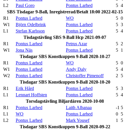
L2
Paul Goro
Pontus Larhed
5
4
SBS Tisdagar 9-Ball, Inregistrerad/Betalt 18:00 2022-02-15
R1
Pontus Larhed
WO
5
0
W1
Björn Odelbrink
Pontus Larhed
5
3
L1
Stefan Karlsson
Pontus Larhed
5
4
Tisdagstävling SBS 9-Ball Hcp 2021-09-07
R1
Pontus Larhed
Petrus Azar
5
2
W1
Jona Näs
Pontus Larhed
5
1
Tisdagar SBS Konstkuppen 9-Ball 2020-10-27
R1
Pontus Larhed
WO
5
0
W1
Pontus Larhed
Andy Daly
5
4
W2
Pontus Larhed
Christoffer Pimenoff
2
5
Tisdagar SBS Konstkuppen 9-Ball 2020-10-20
R1
Erik Hård
Pontus Larhed
5
3
L1
Lennart Hoffsten
Pontus Larhed
5
4
Torsdagstävling Biljardären 2020-10-08
R1
Pontus Larhed
Laith Albanaa
-1
5
L1
WO
Pontus Larhed
0
5
L2
Pontus Larhed
Mark Yousef
1
5
Tisdagar SBS Konstkuppen 9-Ball 2020-09-22