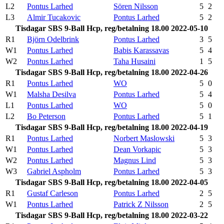
L2
Pontus Larhed
Sören Nilsson
5
2
L3
Almir Tucakovic
Pontus Larhed
5
2
Tisdagar SBS 9-Ball Hcp, reg/betalning 18.00 2022-05-10
R1
Björn Odelbrink
Pontus Larhed
3
5
W1
Pontus Larhed
Babis Karassavas
5
4
W2
Pontus Larhed
Taha Husaini
1
5
Tisdagar SBS 9-Ball Hcp, reg/betalning 18.00 2022-04-26
R1
Pontus Larhed
WO
5
0
W1
Malsha Desilva
Pontus Larhed
5
4
L1
Pontus Larhed
WO
5
0
L2
Bo Peterson
Pontus Larhed
5
1
Tisdagar SBS 9-Ball Hcp, reg/betalning 18.00 2022-04-19
R1
Pontus Larhed
Norbert Maslowski
5
3
W1
Pontus Larhed
Dean Vorkapic
5
3
W2
Pontus Larhed
Magnus Lind
5
3
W3
Gabriel Aspholm
Pontus Larhed
5
3
Tisdagar SBS 9-Ball Hcp, reg/betalning 18.00 2022-04-05
R1
Gustaf Carleson
Pontus Larhed
2
5
W1
Pontus Larhed
Patrick Z Nilsson
2
5
Tisdagar SBS 9-Ball Hcp, reg/betalning 18.00 2022-03-22