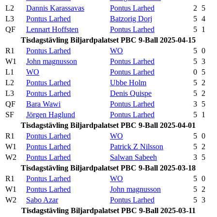
L2
Dannis Karassavas
Pontus Larhed
2
5
L3
Pontus Larhed
Batzorig Dorj
5
4
QF
Lennart Hoffsten
Pontus Larhed
5
1
Tisdagstävling Biljardpalatset PBC 9-Ball 2025-04-15
R1
Pontus Larhed
WO
5
0
W1
John magnusson
Pontus Larhed
5
3
L1
WO
Pontus Larhed
0
5
L2
Pontus Larhed
Ubbe Holm
5
2
L3
Pontus Larhed
Denis Quispe
5
2
QF
Bara Wawi
Pontus Larhed
3
5
SF
Jörgen Haglund
Pontus Larhed
5
1
Tisdagstävling Biljardpalatset PBC 9-Ball 2025-04-01
R1
Pontus Larhed
WO
5
0
W1
Pontus Larhed
Patrick Z Nilsson
5
2
W2
Pontus Larhed
Salwan Sabeeh
3
5
Tisdagstävling Biljardpalatset PBC 9-Ball 2025-03-18
R1
Pontus Larhed
WO
5
0
W1
Pontus Larhed
John magnusson
5
2
W2
Sabo Azar
Pontus Larhed
5
3
Tisdagstävling Biljardpalatset PBC 9-Ball 2025-03-11