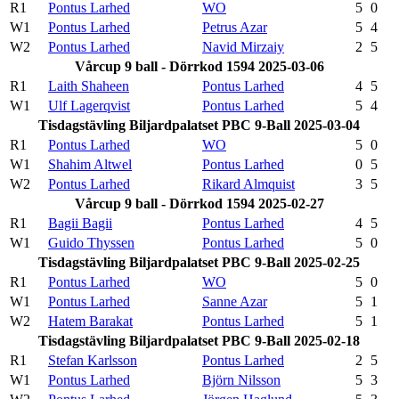
R1
Pontus Larhed
WO
5
0
W1
Pontus Larhed
Petrus Azar
5
4
W2
Pontus Larhed
Navid Mirzaiy
2
5
Vårcup 9 ball - Dörrkod 1594 2025-03-06
R1
Laith Shaheen
Pontus Larhed
4
5
W1
Ulf Lagerqvist
Pontus Larhed
5
4
Tisdagstävling Biljardpalatset PBC 9-Ball 2025-03-04
R1
Pontus Larhed
WO
5
0
W1
Shahim Altwel
Pontus Larhed
0
5
W2
Pontus Larhed
Rikard Almquist
3
5
Vårcup 9 ball - Dörrkod 1594 2025-02-27
R1
Bagii Bagii
Pontus Larhed
4
5
W1
Guido Thyssen
Pontus Larhed
5
0
Tisdagstävling Biljardpalatset PBC 9-Ball 2025-02-25
R1
Pontus Larhed
WO
5
0
W1
Pontus Larhed
Sanne Azar
5
1
W2
Hatem Barakat
Pontus Larhed
5
1
Tisdagstävling Biljardpalatset PBC 9-Ball 2025-02-18
R1
Stefan Karlsson
Pontus Larhed
2
5
W1
Pontus Larhed
Björn Nilsson
5
3