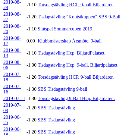
2019-08-
-1.10
Torsdagstävling HCP, 9-ball Biljardären
29
2019-08-
-1.20
Tisdagstävling "Kontstkuppen" SBS 9-Ball
27
2019-08-
-1.10
Slutspel Sommarcupen 2019
20
2019-08-
0.00
Klubbmästerskap Årsmöte, 9-ball
17
2019-08-
-1.10
Tisdagstävling Hcp, BiljardPalatset,
13
2019-08-
-1.00
Tisdagstävling Hcp, 9-ball, Biljardpalatset
06
2019-07-
-1.20
Torsdagstävling HCP, 9-ball Biljardären
18
2019-07-
-1.30
SBS Tisdagstävling 9-ball
16
2019-07-11
-1.30
Torsdagstävling 9-Ball Hcp, Biljardären.
2019-07-
-1.20
SBS Tisdagstävling
09
2019-06-
-1.20
SBS Tisdagstävling
25
2019-06-
-1.20
SBS Tisdagstävling
18