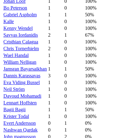
Johan Lööf
1
0
100%
Bo Peterson
1
0
100%
Gabriel Aspholm
1
1
50%
Kalle
1
0
100%
Kenny Wendel
1
0
100%
Savvas Iordanidis
2
1
67%
Cristhian Calagua
1
0
100%
Chris Tornerhielm
2
0
100%
Wael Handal
1
0
100%
William Nelligan
1
0
100%
Jamsran Bayarsaikhan
1
1
50%
Dannis Karassavas
3
0
100%
Eva Viding Bussel
1
0
100%
Neil Ström
1
0
100%
Davoud Mohamadi
1
0
100%
Lennart Hoffsten
1
0
100%
Bagii Bagii
1
1
50%
Krister Todal
1
0
100%
Evert Andersson
0
1
0%
Nashwan Qardak
0
1
0%
John magnusson
0
2
0%