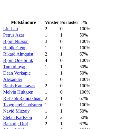
Motståndare
Vinster
Förluster
%
Lin Jian
2
0
100%
Petrus Azar
1
1
50%
Björn Nilsson
3
0
100%
Haojie Geng
1
0
100%
Rikard Almquist
2
1
67%
Björn Odelbrink
4
0
100%
Tumurhuyag
1
1
50%
Dean Vorkapic
1
1
50%
Alexander
1
0
100%
Babis Karassavas
2
0
100%
Melvin Hultgren
1
0
100%
Rishabh Ramrakhiani
2
1
67%
Tsogtgerel Choisuren
1
0
100%
Navid Mirzaiy
1
1
50%
Stefan Karlsson
2
2
50%
Batzorig Dorj
2
1
67%