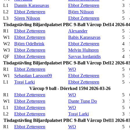
L1
Dannis Karassavas
Ebbot Zettergren
3
L2
Ebbot Zettergren
Björn Nilsson
5
L3
Sören Nilsson
Ebbot Zettergren
5
Tisdagstävling Biljardpalatset PBC 9-Ball Vårcup Del14 2026-0
R1
Ebbot Zettergren
Alexander
5
W1
Ebbot Zettergren
Babis Karassavas
5
W2
Björn Odelbrink
Ebbot Zettergren
4
W3
Ebbot Zettergren
Melvin Hultgren
5
QF
Ebbot Zettergren
Savvas Iordanidis
4
Tisdagstävling Biljardpalatset PBC 9-Ball Vårcup Del12 2026-0
R1
Ebbot Zettergren
WO
5
W1
Sebastian Larsson09
Ebbot Zettergren
5
L1
Toraj Larki
Ebbot Zettergren
5
Vårcup 9 ball - Dörrkod 1594 2026-03-26
R1
Ebbot Zettergren
WO
5
W1
Ebbot Zettergren
Dante Tung Do
3
L1
Ebbot Zettergren
WO
5
L2
Ebbot Zettergren
Toraj Larki
3
Tisdagstävling Biljardpalatset PBC 9-Ball Vårcup Del11 2026-0
R1
Ebbot Zettergren
WO
5