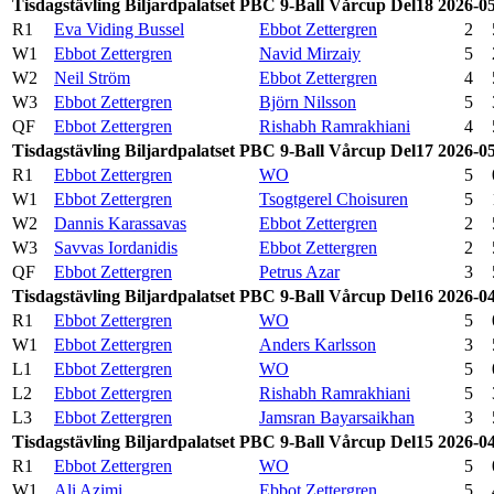
Tisdagstävling Biljardpalatset PBC 9-Ball Vårcup Del18 2026-0
R1
Eva Viding Bussel
Ebbot Zettergren
2
W1
Ebbot Zettergren
Navid Mirzaiy
5
W2
Neil Ström
Ebbot Zettergren
4
W3
Ebbot Zettergren
Björn Nilsson
5
QF
Ebbot Zettergren
Rishabh Ramrakhiani
4
Tisdagstävling Biljardpalatset PBC 9-Ball Vårcup Del17 2026-0
R1
Ebbot Zettergren
WO
5
W1
Ebbot Zettergren
Tsogtgerel Choisuren
5
W2
Dannis Karassavas
Ebbot Zettergren
2
W3
Savvas Iordanidis
Ebbot Zettergren
2
QF
Ebbot Zettergren
Petrus Azar
3
Tisdagstävling Biljardpalatset PBC 9-Ball Vårcup Del16 2026-0
R1
Ebbot Zettergren
WO
5
W1
Ebbot Zettergren
Anders Karlsson
3
L1
Ebbot Zettergren
WO
5
L2
Ebbot Zettergren
Rishabh Ramrakhiani
5
L3
Ebbot Zettergren
Jamsran Bayarsaikhan
3
Tisdagstävling Biljardpalatset PBC 9-Ball Vårcup Del15 2026-0
R1
Ebbot Zettergren
WO
5
W1
Ali Azimi
Ebbot Zettergren
5