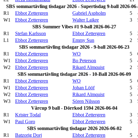
SBS sommartävling tisdagar 2026 - Supertisdag 9-ball 2026-06
R1
Ebbot Zettergren
Gabriel Aspholm
5
W1
Ebbot Zettergren
Walter Laikre
3
SBS Summer Vibes #1 9-ball 2026-06-27
R1
Stefan Karlsson
Ebbot Zettergren
5
L1
Ebbot Zettergren
Emmy Sun
2
SBS sommartävling tisdagar 2026 - 9-ball 2026-06-23
R1
Ebbot Zettergren
WO
5
W1
Ebbot Zettergren
Bo Peterson
5
W2
Ebbot Zettergren
Rikard Almquist
2
SBS sommartävling tisdagar 2026 - 10-Ball 2026-06-09
R1
Ebbot Zettergren
WO
5
W1
Ebbot Zettergren
Johan Lööf
5
W2
Ebbot Zettergren
Rikard Almquist
5
W3
Ebbot Zettergren
Sören Nilsson
3
Vårcup 9 ball - Dörrkod 1594 2026-06-04
R1
Krister Todal
Ebbot Zettergren
3
W1
Paul Goro
Ebbot Zettergren
5
SBS sommartävling tisdagar 2026 2026-06-02
R1
Batzorig Dorj
Ebbot Zettergren
5