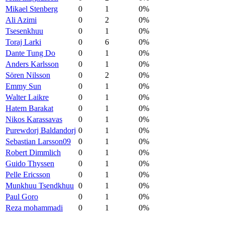
Mikael Stenberg
0
1
0%
Ali Azimi
0
2
0%
Tsesenkhuu
0
1
0%
Toraj Larki
0
6
0%
Dante Tung Do
0
1
0%
Anders Karlsson
0
1
0%
Sören Nilsson
0
2
0%
Emmy Sun
0
1
0%
Walter Laikre
0
1
0%
Hatem Barakat
0
1
0%
Nikos Karassavas
0
1
0%
Purewdorj Baldandorj
0
1
0%
Sebastian Larsson09
0
1
0%
Robert Dimmlich
0
1
0%
Guido Thyssen
0
1
0%
Pelle Ericsson
0
1
0%
Munkhuu Tsendkhuu
0
1
0%
Paul Goro
0
1
0%
Reza mohammadi
0
1
0%