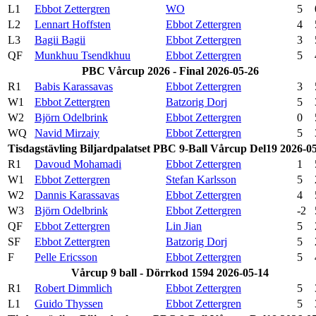
L1
Ebbot Zettergren
WO
5
L2
Lennart Hoffsten
Ebbot Zettergren
4
L3
Bagii Bagii
Ebbot Zettergren
3
QF
Munkhuu Tsendkhuu
Ebbot Zettergren
5
PBC Vårcup 2026 - Final 2026-05-26
R1
Babis Karassavas
Ebbot Zettergren
3
W1
Ebbot Zettergren
Batzorig Dorj
5
W2
Björn Odelbrink
Ebbot Zettergren
0
WQ
Navid Mirzaiy
Ebbot Zettergren
5
Tisdagstävling Biljardpalatset PBC 9-Ball Vårcup Del19 2026-0
R1
Davoud Mohamadi
Ebbot Zettergren
1
W1
Ebbot Zettergren
Stefan Karlsson
5
W2
Dannis Karassavas
Ebbot Zettergren
4
W3
Björn Odelbrink
Ebbot Zettergren
-2
QF
Ebbot Zettergren
Lin Jian
5
SF
Ebbot Zettergren
Batzorig Dorj
5
F
Pelle Ericsson
Ebbot Zettergren
5
Vårcup 9 ball - Dörrkod 1594 2026-05-14
R1
Robert Dimmlich
Ebbot Zettergren
5
L1
Guido Thyssen
Ebbot Zettergren
5