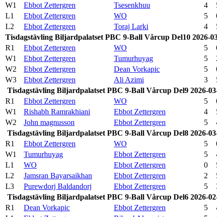
W1
Ebbot Zettergren
Tsesenkhuu
4
L1
Ebbot Zettergren
WO
5
L2
Ebbot Zettergren
Toraj Larki
4
Tisdagstävling Biljardpalatset PBC 9-Ball Vårcup Del10 2026-0
R1
Ebbot Zettergren
WO
5
W1
Ebbot Zettergren
Tumurhuyag
5
W2
Ebbot Zettergren
Dean Vorkapic
5
W3
Ebbot Zettergren
Ali Azimi
3
Tisdagstävling Biljardpalatset PBC 9-Ball Vårcup Del9 2026-03
R1
Ebbot Zettergren
WO
5
W1
Rishabh Ramrakhiani
Ebbot Zettergren
4
W2
John magnusson
Ebbot Zettergren
5
Tisdagstävling Biljardpalatset PBC 9-Ball Vårcup Del8 2026-03
R1
Ebbot Zettergren
WO
5
W1
Tumurhuyag
Ebbot Zettergren
5
L1
WO
Ebbot Zettergren
0
L2
Jamsran Bayarsaikhan
Ebbot Zettergren
2
L3
Purewdorj Baldandorj
Ebbot Zettergren
5
Tisdagstävling Biljardpalatset PBC 9-Ball Vårcup Del6 2026-02
R1
Dean Vorkapic
Ebbot Zettergren
5