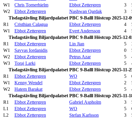
W1
Chris Tornerhielm
Ebbot Zettergren
3
W2
Ebbot Zettergren
Nashwan Qardak
3
Tisdagstävling Biljardpalatset PBC 9-Balll Höstcup 2025-12-0
R1
Cristhian Calagua
Ebbot Zettergren
4
W1
Ebbot Zettergren
Evert Andersson
4
Tisdagstävling Biljardpalatset PBC 9-Balll Höstcup 2025-12-0
R1
Ebbot Zettergren
Lin Jian
5
W1
Savvas Iordanidis
Ebbot Zettergren
0
W2
Ebbot Zettergren
Petrus Azar
5
W3
Toraj Larki
Ebbot Zettergren
5
Tisdagstävling Biljardpalatset PBC 9-Balll Höstcup 2025-11-2
R1
Ebbot Zettergren
WO
5
W1
Kenny Wendel
Ebbot Zettergren
2
W2
Hatem Barakat
Ebbot Zettergren
5
Tisdagstävling Biljardpalatset PBC 9-Balll Höstcup 2025-11-1
R1
Ebbot Zettergren
Gabriel Aspholm
3
L1
Ebbot Zettergren
WO
5
L2
Ebbot Zettergren
Stefan Karlsson
3