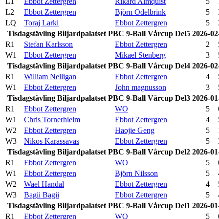
L1
Ebbot Zettergren
Rikard Almquist
5
L2
Ebbot Zettergren
Björn Odelbrink
5
LQ
Toraj Larki
Ebbot Zettergren
5
Tisdagstävling Biljardpalatset PBC 9-Ball Vårcup Del5 2026-02
R1
Stefan Karlsson
Ebbot Zettergren
2
W1
Ebbot Zettergren
Mikael Stenberg
3
Tisdagstävling Biljardpalatset PBC 9-Ball Vårcup Del4 2026-02
R1
William Nelligan
Ebbot Zettergren
4
W1
Ebbot Zettergren
John magnusson
3
Tisdagstävling Biljardpalatset PBC 9-Ball Vårcup Del3 2026-01
R1
Ebbot Zettergren
WO
5
W1
Chris Tornerhielm
Ebbot Zettergren
4
W2
Ebbot Zettergren
Haojie Geng
5
W3
Nikos Karassavas
Ebbot Zettergren
5
Tisdagstävling Biljardpalatset PBC 9-Ball Vårcup Del2 2026-01
R1
Ebbot Zettergren
WO
5
W1
Ebbot Zettergren
Björn Nilsson
5
W2
Wael Handal
Ebbot Zettergren
4
W3
Bagii Bagii
Ebbot Zettergren
5
Tisdagstävling Biljardpalatset PBC 9-Ball Vårcup Del1 2026-01
R1
Ebbot Zettergren
WO
5