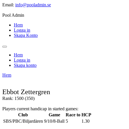
Email:
info@pooladmin.se
Pool Admin
Hem
Logga in
Skapa Konto
Hem
Logga in
Skapa konto
Hem
Ebbot Zettergren
Rank: 1500 (350)
Players current handicap in started games:
Club
Game
Race to
HCP
SBS/PBC/Biljardären
9/10/8-Ball
5
1.30