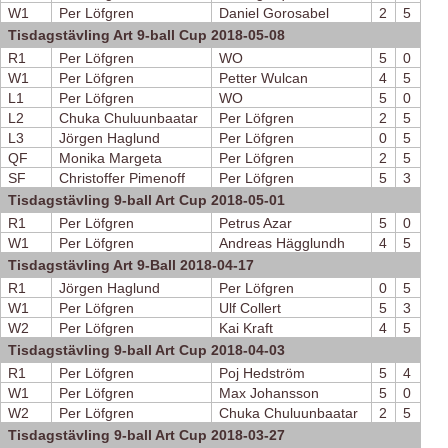
W1
Per Löfgren
Daniel Gorosabel
2
5
Tisdagstävling Art 9-ball Cup 2018-05-08
R1
Per Löfgren
WO
5
0
W1
Per Löfgren
Petter Wulcan
4
5
L1
Per Löfgren
WO
5
0
L2
Chuka Chuluunbaatar
Per Löfgren
2
5
L3
Jörgen Haglund
Per Löfgren
0
5
QF
Monika Margeta
Per Löfgren
2
5
SF
Christoffer Pimenoff
Per Löfgren
5
3
Tisdagstävling 9-ball Art Cup 2018-05-01
R1
Per Löfgren
Petrus Azar
5
0
W1
Per Löfgren
Andreas Hägglundh
4
5
Tisdagstävling Art 9-Ball 2018-04-17
R1
Jörgen Haglund
Per Löfgren
0
5
W1
Per Löfgren
Ulf Collert
5
3
W2
Per Löfgren
Kai Kraft
4
5
Tisdagstävling 9-ball Art Cup 2018-04-03
R1
Per Löfgren
Poj Hedström
5
4
W1
Per Löfgren
Max Johansson
5
0
W2
Per Löfgren
Chuka Chuluunbaatar
2
5
Tisdagstävling 9-ball Art Cup 2018-03-27