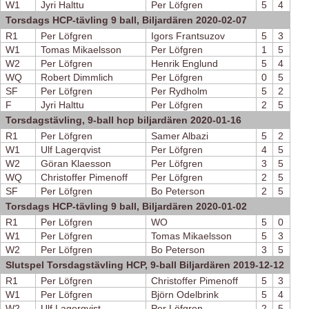
W1
Jyri Halttu
Per Löfgren
5
4
Torsdags HCP-tävling 9 ball, Biljardären 2020-02-07
R1
Per Löfgren
Igors Frantsuzov
5
3
W1
Tomas Mikaelsson
Per Löfgren
1
5
W2
Per Löfgren
Henrik Englund
5
4
WQ
Robert Dimmlich
Per Löfgren
0
5
SF
Per Löfgren
Per Rydholm
5
2
F
Jyri Halttu
Per Löfgren
2
5
Torsdagstävling, 9-ball hcp biljardären 2020-01-16
R1
Per Löfgren
Samer Albazi
5
2
W1
Ulf Lagerqvist
Per Löfgren
4
5
W2
Göran Klaesson
Per Löfgren
3
5
WQ
Christoffer Pimenoff
Per Löfgren
2
5
SF
Per Löfgren
Bo Peterson
2
5
Torsdags HCP-tävling 9 ball, Biljardären 2020-01-02
R1
Per Löfgren
WO
5
0
W1
Per Löfgren
Tomas Mikaelsson
5
3
W2
Per Löfgren
Bo Peterson
3
5
Slutspel Torsdagstävling HCP, 9-ball Biljardären 2019-12-12
R1
Per Löfgren
Christoffer Pimenoff
5
3
W1
Per Löfgren
Björn Odelbrink
5
4
W2
Ulf Lagerqvist
Per Löfgren
2
5