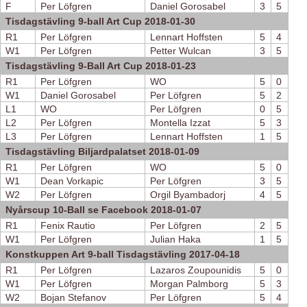
F
Per Löfgren
Daniel Gorosabel
3
5
Tisdagstävling 9-ball Art Cup 2018-01-30
R1
Per Löfgren
Lennart Hoffsten
5
4
W1
Per Löfgren
Petter Wulcan
3
5
Tisdagstävling 9-Ball Art Cup 2018-01-23
R1
Per Löfgren
WO
5
0
W1
Daniel Gorosabel
Per Löfgren
5
2
L1
WO
Per Löfgren
0
5
L2
Per Löfgren
Montella Izzat
5
3
L3
Per Löfgren
Lennart Hoffsten
1
5
Tisdagstävling Biljardpalatset 2018-01-09
R1
Per Löfgren
WO
5
0
W1
Dean Vorkapic
Per Löfgren
3
5
W2
Per Löfgren
Orgil Byambadorj
4
5
Nyårscup 10-Ball se Facebook 2018-01-07
R1
Fenix Rautio
Per Löfgren
2
5
W1
Per Löfgren
Julian Haka
1
5
Konstkuppen Art 9-ball Tisdagstävling 2017-04-18
R1
Per Löfgren
Lazaros Zoupounidis
5
0
W1
Per Löfgren
Morgan Palmborg
5
3
W2
Bojan Stefanov
Per Löfgren
5
4