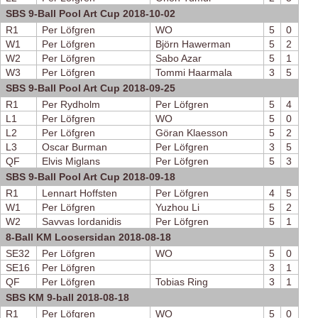
SBS 9-Ball Pool Art Cup 2018-10-02
R1
Per Löfgren
WO
5
0
W1
Per Löfgren
Björn Hawerman
5
2
W2
Per Löfgren
Sabo Azar
5
1
W3
Per Löfgren
Tommi Haarmala
3
5
SBS 9-Ball Pool Art Cup 2018-09-25
R1
Per Rydholm
Per Löfgren
5
4
L1
Per Löfgren
WO
5
0
L2
Per Löfgren
Göran Klaesson
5
2
L3
Oscar Burman
Per Löfgren
3
5
QF
Elvis Miglans
Per Löfgren
5
3
SBS 9-Ball Pool Art Cup 2018-09-18
R1
Lennart Hoffsten
Per Löfgren
4
5
W1
Per Löfgren
Yuzhou Li
5
2
W2
Savvas Iordanidis
Per Löfgren
5
1
8-Ball KM Loosersidan 2018-08-18
SE32
Per Löfgren
WO
5
0
SE16
Per Löfgren
3
1
QF
Per Löfgren
Tobias Ring
3
1
SBS KM 9-ball 2018-08-18
R1
Per Löfgren
WO
5
0