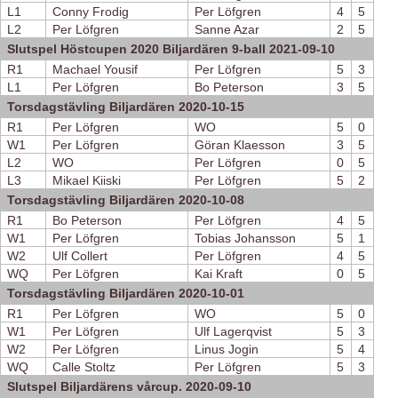
L1
Conny Frodig
Per Löfgren
4
5
L2
Per Löfgren
Sanne Azar
2
5
Slutspel Höstcupen 2020 Biljardären 9-ball 2021-09-10
R1
Machael Yousif
Per Löfgren
5
3
L1
Per Löfgren
Bo Peterson
3
5
Torsdagstävling Biljardären 2020-10-15
R1
Per Löfgren
WO
5
0
W1
Per Löfgren
Göran Klaesson
3
5
L2
WO
Per Löfgren
0
5
L3
Mikael Kiiski
Per Löfgren
5
2
Torsdagstävling Biljardären 2020-10-08
R1
Bo Peterson
Per Löfgren
4
5
W1
Per Löfgren
Tobias Johansson
5
1
W2
Ulf Collert
Per Löfgren
4
5
WQ
Per Löfgren
Kai Kraft
0
5
Torsdagstävling Biljardären 2020-10-01
R1
Per Löfgren
WO
5
0
W1
Per Löfgren
Ulf Lagerqvist
5
3
W2
Per Löfgren
Linus Jogin
5
4
WQ
Calle Stoltz
Per Löfgren
5
3
Slutspel Biljardärens vårcup. 2020-09-10