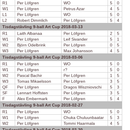
R1
Per Löfgren
WO
5
0
W1
Per Löfgren
Petrus Azar
4
5
L1
Per Löfgren
WO
5
0
L2
Robert Dimmlich
Per Löfgren
5
4
Tisdagstävling 9-ball Art Cup 2018-03-13
R1
Laith Albanaa
Per Löfgren
2
5
W1
Per Löfgren
Leif Sivander
5
1
W2
Björn Odelbrink
Per Löfgren
0
5
W3
Per Löfgren
Max Johansson
4
5
Tisdagstävling 9-ball Art Cup 2018-03-06
R1
Per Löfgren
WO
5
0
W1
Per Löfgren
r?
5
0
W2
Pascal Bachir
Per Löfgren
1
5
W3
Tomas Mikaelsson
Per Löfgren
3
5
QF
Per Löfgren
Dragos Wiszniovschi
5
3
SF
Lennart Hoffsten
Per Löfgren
3
5
F
Alex Embermark
Per Löfgren
5
4
Tisdagstävling 9-ball Art Cup 2018-02-27
R1
Per Löfgren
WO
5
0
W1
Per Löfgren
Chuka Chuluunbaatar
5
3
W2
Per Löfgren
Tommi Haarmala
4
5
Tisdagstävling 9-ball Art Cup 2018-02-20