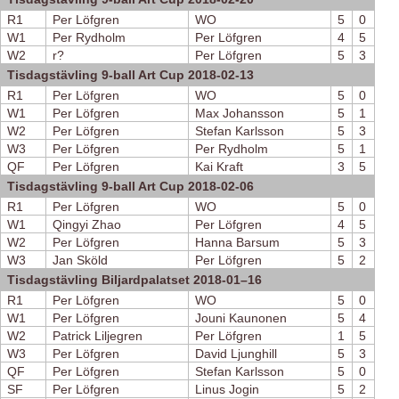
R1
Per Löfgren
WO
5
0
W1
Per Rydholm
Per Löfgren
4
5
W2
r?
Per Löfgren
5
3
Tisdagstävling 9-ball Art Cup 2018-02-13
R1
Per Löfgren
WO
5
0
W1
Per Löfgren
Max Johansson
5
1
W2
Per Löfgren
Stefan Karlsson
5
3
W3
Per Löfgren
Per Rydholm
5
1
QF
Per Löfgren
Kai Kraft
3
5
Tisdagstävling 9-ball Art Cup 2018-02-06
R1
Per Löfgren
WO
5
0
W1
Qingyi Zhao
Per Löfgren
4
5
W2
Per Löfgren
Hanna Barsum
5
3
W3
Jan Sköld
Per Löfgren
5
2
Tisdagstävling Biljardpalatset 2018-01–16
R1
Per Löfgren
WO
5
0
W1
Per Löfgren
Jouni Kaunonen
5
4
W2
Patrick Liljegren
Per Löfgren
1
5
W3
Per Löfgren
David Ljunghill
5
3
QF
Per Löfgren
Stefan Karlsson
5
0
SF
Per Löfgren
Linus Jogin
5
2