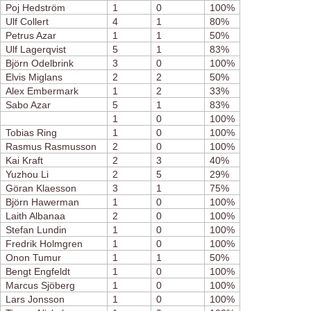
Poj Hedström
1
0
100%
Ulf Collert
4
1
80%
Petrus Azar
1
1
50%
Ulf Lagerqvist
5
1
83%
Björn Odelbrink
3
0
100%
Elvis Miglans
2
2
50%
Alex Embermark
1
2
33%
Sabo Azar
5
1
83%
1
0
100%
Tobias Ring
1
0
100%
Rasmus Rasmusson
2
0
100%
Kai Kraft
2
3
40%
Yuzhou Li
2
5
29%
Göran Klaesson
3
1
75%
Björn Hawerman
1
0
100%
Laith Albanaa
2
0
100%
Stefan Lundin
1
0
100%
Fredrik Holmgren
1
0
100%
Onon Tumur
1
1
50%
Bengt Engfeldt
1
0
100%
Marcus Sjöberg
1
0
100%
Lars Jonsson
1
0
100%