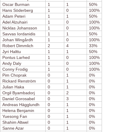
Oscar Burman
1
1
50%
Hans Söderberg
1
0
100%
Adam Peteri
1
1
50%
Adel Alzuhairi
1
0
100%
Nicklas Johansson
1
0
100%
Savvas Iordanidis
1
1
50%
Johan Wingårdh
1
0
100%
Robert Dimmlich
2
4
33%
Jyri Halttu
1
1
50%
Pontus Larhed
1
0
100%
Andy Daly
1
0
100%
Conny Frodig
1
0
100%
Pim Choprak
0
1
0%
Rickard Renström
0
1
0%
Julian Haka
0
1
0%
Orgil Byambadorj
0
2
0%
Daniel Gorosabel
0
3
0%
Andreas Hägglundh
0
1
0%
Helena Benjamin
0
1
0%
Yuesong Fan
0
1
0%
Shahim Altwel
0
1
0%
Sanne Azar
0
1
0%