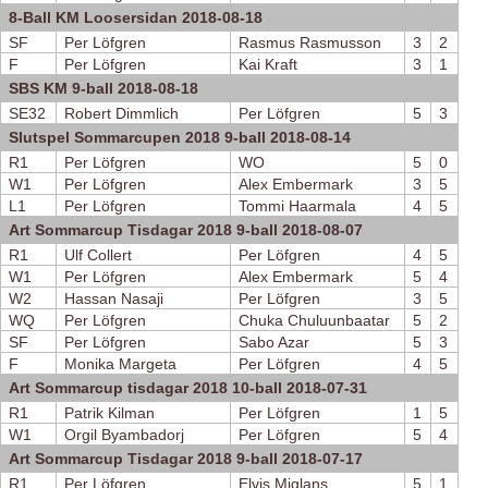
8-Ball KM Loosersidan 2018-08-18
SF
Per Löfgren
Rasmus Rasmusson
3
2
F
Per Löfgren
Kai Kraft
3
1
SBS KM 9-ball 2018-08-18
SE32
Robert Dimmlich
Per Löfgren
5
3
Slutspel Sommarcupen 2018 9-ball 2018-08-14
R1
Per Löfgren
WO
5
0
W1
Per Löfgren
Alex Embermark
3
5
L1
Per Löfgren
Tommi Haarmala
4
5
Art Sommarcup Tisdagar 2018 9-ball 2018-08-07
R1
Ulf Collert
Per Löfgren
4
5
W1
Per Löfgren
Alex Embermark
5
4
W2
Hassan Nasaji
Per Löfgren
3
5
WQ
Per Löfgren
Chuka Chuluunbaatar
5
2
SF
Per Löfgren
Sabo Azar
5
3
F
Monika Margeta
Per Löfgren
4
5
Art Sommarcup tisdagar 2018 10-ball 2018-07-31
R1
Patrik Kilman
Per Löfgren
1
5
W1
Orgil Byambadorj
Per Löfgren
5
4
Art Sommarcup Tisdagar 2018 9-ball 2018-07-17
R1
Per Löfgren
Elvis Miglans
5
1