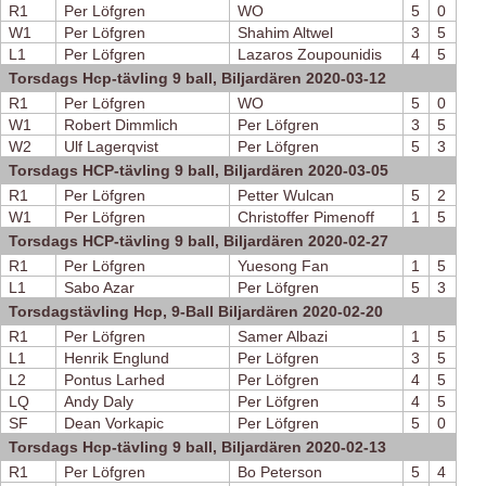
R1
Per Löfgren
WO
5
0
W1
Per Löfgren
Shahim Altwel
3
5
L1
Per Löfgren
Lazaros Zoupounidis
4
5
Torsdags Hcp-tävling 9 ball, Biljardären 2020-03-12
R1
Per Löfgren
WO
5
0
W1
Robert Dimmlich
Per Löfgren
3
5
W2
Ulf Lagerqvist
Per Löfgren
5
3
Torsdags HCP-tävling 9 ball, Biljardären 2020-03-05
R1
Per Löfgren
Petter Wulcan
5
2
W1
Per Löfgren
Christoffer Pimenoff
1
5
Torsdags HCP-tävling 9 ball, Biljardären 2020-02-27
R1
Per Löfgren
Yuesong Fan
1
5
L1
Sabo Azar
Per Löfgren
5
3
Torsdagstävling Hcp, 9-Ball Biljardären 2020-02-20
R1
Per Löfgren
Samer Albazi
1
5
L1
Henrik Englund
Per Löfgren
3
5
L2
Pontus Larhed
Per Löfgren
4
5
LQ
Andy Daly
Per Löfgren
4
5
SF
Dean Vorkapic
Per Löfgren
5
0
Torsdags Hcp-tävling 9 ball, Biljardären 2020-02-13
R1
Per Löfgren
Bo Peterson
5
4