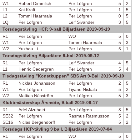
W1
Robert Dimmlich
Per Löfgren
5
2
L1
Kai Kraft
Per Löfgren
1
5
L2
Tommi Haarmala
Per Löfgren
0
5
LQ
Per Löfgren
Leif Sivander
3
5
Torsdagstävling HCP, 9-ball Biljardären 2019-09-19
R1
Per Löfgren
WO
5
0
W1
Per Löfgren
Tommi Haarmala
5
3
W2
Yuzhou Li
Per Löfgren
5
1
Torsdagstävling Biljardären 9-ball 2019-09-12
R1
Per Löfgren
Leif Sivander
4
5
L1
Henric Cedergren
Per Löfgren
5
4
Tisdagstävling ”Konstkuppen” SBS Art 9-Ball 2019-09-10
R1
Nicklas Johansson
Per Löfgren
2
5
W1
Per Löfgren
Tiyane Niskala
5
2
W2
Mattias Näsström
Per Löfgren
5
3
Klubbmästerskap Årsmöte, 9-ball 2019-08-17
R1
Adel Alzuhairi
Per Löfgren
3
5
SE32
Per Löfgren
Rasmus Rasmusson
5
2
SE16
Niclas Bergendorff
Per Löfgren
5
2
Torsdags HCP-tävling 9 ball, Biljardären 2019-07-04
R1
Per Löfgren
WO
5
0