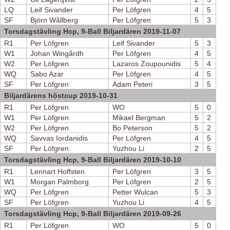
LQ
Leif Sivander
Per Löfgren
4
5
SF
Björn Wållberg
Per Löfgren
5
3
Torsdagstävling Hcp, 9-Ball Biljardären 2019-11-07
R1
Per Löfgren
Leif Sivander
5
3
W1
Johan Wingårdh
Per Löfgren
4
5
W2
Per Löfgren
Lazaros Zoupounidis
5
4
WQ
Sabo Azar
Per Löfgren
4
5
SF
Per Löfgren
Adam Peteri
3
5
Biljardärens höstcup 2019-10-31
R1
Per Löfgren
WO
5
0
W1
Per Löfgren
Mikael Bergman
5
2
W2
Per Löfgren
Bo Peterson
5
2
WQ
Savvas Iordanidis
Per Löfgren
4
5
SF
Per Löfgren
Yuzhou Li
2
5
Torsdagstävling Hcp, 9-Ball Biljardären 2019-10-10
R1
Lennart Hoffsten
Per Löfgren
3
5
W1
Morgan Palmborg
Per Löfgren
2
5
WQ
Per Löfgren
Petter Wulcan
5
3
SF
Per Löfgren
Yuzhou Li
4
5
Torsdagstävling Hcp, 9-Ball Biljardären 2019-09-26
R1
Per Löfgren
WO
5
0