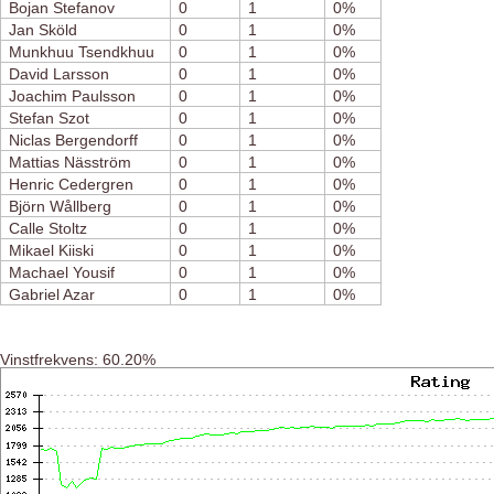
Bojan Stefanov
0
1
0%
Jan Sköld
0
1
0%
Munkhuu Tsendkhuu
0
1
0%
David Larsson
0
1
0%
Joachim Paulsson
0
1
0%
Stefan Szot
0
1
0%
Niclas Bergendorff
0
1
0%
Mattias Näsström
0
1
0%
Henric Cedergren
0
1
0%
Björn Wållberg
0
1
0%
Calle Stoltz
0
1
0%
Mikael Kiiski
0
1
0%
Machael Yousif
0
1
0%
Gabriel Azar
0
1
0%
Vinstfrekvens: 60.20%