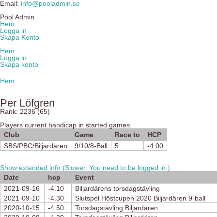
Email:
info@pooladmin.se
Pool Admin
Hem
Logga in
Skapa Konto
Hem
Logga in
Skapa konto
Hem
Per Löfgren
Rank: 2236 (65)
Players current handicap in started games:
Club
Game
Race to
HCP
SBS/PBC/Biljardären
9/10/8-Ball
5
-4.00
Show extended info (Slower. You need to be logged in.)
Date
hcp
Event
2021-09-16
-4.10
Biljardärens torsdagstävling
2021-09-10
-4.30
Slutspel Höstcupen 2020 Biljardären 9-ball
2020-10-15
-4.50
Torsdagstävling Biljardären