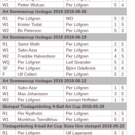
W1
Petter Wulcan
Per Löfgren
5
4
Art Sommarcup tisdagar 2018 2018-06-26
R1
Per Löfgren
WO
5
0
W1
Krister Todal
Per Löfgren
1
5
W2
Bo Peterson
Per Löfgren
5
3
Art Sommarcup tisdagar 2018 2018-06-19
R1
Samir Mafti
Per Löfgren
2
5
W1
Sabo Azar
Per Löfgren
4
5
W2
Freddie Halvardson
Per Löfgren
4
5
WQ
Per Löfgren
Leif Sivander
5
2
SF
Per Löfgren
Björn Odelbrink
5
4
F
Ulf Collert
Per Löfgren
5
2
Art Sommarcup tisdagar 2018 2018-06-12
R1
Sabo Azar
Per Löfgren
1
5
W1
Max Johansson
Per Löfgren
3
5
W2
Per Löfgren
Lennart Hoffsten
1
5
Slutspel Tisdagstävling 9-Ball Art Cup 2018-05-29
R1
Per Rydholm
Per Löfgren
1
5
W1
Munkhuu Tsendkhuu
Per Löfgren
5
3
Tisdagstävling 9-ball Art Cup Sista före slutspel 2018-05-22
R1
Per Löfgren
Ulf Lagerqvist
5
2