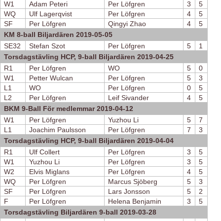
W1
Adam Peteri
Per Löfgren
3
5
WQ
Ulf Lagerqvist
Per Löfgren
4
5
SF
Per Löfgren
Qingyi Zhao
4
5
KM 8-ball Biljardären 2019-05-05
SE32
Stefan Szot
Per Löfgren
5
1
Torsdagstävling HCP, 9-ball Biljardären 2019-04-25
R1
Per Löfgren
WO
5
0
W1
Petter Wulcan
Per Löfgren
5
3
L1
WO
Per Löfgren
0
5
L2
Per Löfgren
Leif Sivander
4
5
BKM 9-Ball För medlemmar 2019-04-12
W1
Per Löfgren
Yuzhou Li
5
7
L1
Joachim Paulsson
Per Löfgren
7
3
Torsdagstävling HCP, 9-ball Biljardären 2019-04-04
R1
Ulf Collert
Per Löfgren
3
5
W1
Yuzhou Li
Per Löfgren
3
5
W2
Elvis Miglans
Per Löfgren
4
5
WQ
Per Löfgren
Marcus Sjöberg
5
3
SF
Per Löfgren
Lars Jonsson
5
2
F
Per Löfgren
Helena Benjamin
3
5
Torsdagstävling Biljardären 9-ball 2019-03-28