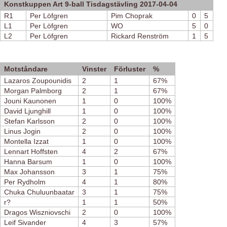
Konstkuppen Art 9-ball Tisdagstävling 2017-04-04
R1
Per Löfgren
Pim Choprak
0
5
L1
Per Löfgren
WO
5
0
L2
Per Löfgren
Rickard Renström
1
5
Motståndare
Vinster
Förluster
%
Lazaros Zoupounidis
2
1
67%
Morgan Palmborg
2
1
67%
Jouni Kaunonen
1
0
100%
David Ljunghill
1
0
100%
Stefan Karlsson
2
0
100%
Linus Jogin
2
0
100%
Montella Izzat
1
0
100%
Lennart Hoffsten
4
2
67%
Hanna Barsum
1
0
100%
Max Johansson
3
1
75%
Per Rydholm
4
1
80%
Chuka Chuluunbaatar
3
1
75%
r?
1
1
50%
Dragos Wiszniovschi
2
0
100%
Leif Sivander
4
3
57%