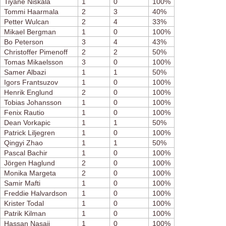
Tiyane Niskala
1
0
100%
Tommi Haarmala
2
3
40%
Petter Wulcan
2
4
33%
Mikael Bergman
1
0
100%
Bo Peterson
3
4
43%
Christoffer Pimenoff
2
2
50%
Tomas Mikaelsson
3
0
100%
Samer Albazi
1
1
50%
Igors Frantsuzov
1
0
100%
Henrik Englund
2
0
100%
Tobias Johansson
1
0
100%
Fenix Rautio
1
0
100%
Dean Vorkapic
1
1
50%
Patrick Liljegren
1
0
100%
Qingyi Zhao
1
1
50%
Pascal Bachir
1
0
100%
Jörgen Haglund
2
0
100%
Monika Margeta
2
0
100%
Samir Mafti
1
0
100%
Freddie Halvardson
1
0
100%
Krister Todal
1
0
100%
Patrik Kilman
1
0
100%
Hassan Nasaji
1
0
100%