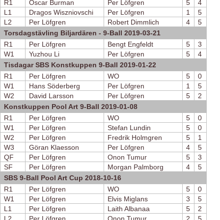
R1
Oscar Burman
Per Löfgren
5
4
L1
Dragos Wiszniovschi
Per Löfgren
1
5
L2
Per Löfgren
Robert Dimmlich
4
5
Torsdagstävling Biljardären - 9-Ball 2019-03-21
R1
Per Löfgren
Bengt Engfeldt
5
3
W1
Yuzhou Li
Per Löfgren
5
4
Tisdagar SBS Konstkuppen 9-Ball 2019-01-22
R1
Per Löfgren
WO
5
0
W1
Hans Söderberg
Per Löfgren
1
5
W2
David Larsson
Per Löfgren
5
2
Konstkuppen Pool Art 9-Ball 2019-01-08
R1
Per Löfgren
WO
5
0
W1
Per Löfgren
Stefan Lundin
5
0
W2
Per Löfgren
Fredrik Holmgren
5
1
W3
Göran Klaesson
Per Löfgren
4
5
QF
Per Löfgren
Onon Tumur
5
3
SF
Per Löfgren
Morgan Palmborg
4
5
SBS 9-Ball Pool Art Cup 2018-10-16
R1
Per Löfgren
WO
5
0
W1
Per Löfgren
Elvis Miglans
3
5
L1
Per Löfgren
Laith Albanaa
5
2
L2
Per Löfgren
Onon Tumur
2
5