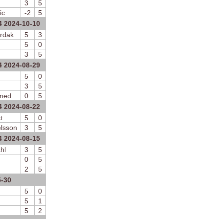
3
5
ic
-2
5
4 2024-10-10
rdak
5
3
5
0
3
5
4 2024-08-29
5
0
3
5
imed
0
5
4 2024-08-22
t
5
0
lsson
3
5
4 2024-08-15
hl
3
5
0
5
2
5
5-30
5
0
5
1
5
2