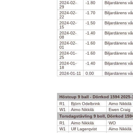
2024-02-
-1.80
Biljardärens v
29
2024-02-
-1.70
Biljardärens v
22
2024-02-
-1.50
Biljardärens v
15
2024-02-
-1.40
Biljardärens v
08
2024-02-
-1.60
Biljardärens v
01
2024-01-
-1.60
Biljardärens v
25
2024-01-
-1.40
Biljardärens v
18
2024-01-11
0.00
Biljardärens v
Höstcup 9 ball - Dörrkod 1594 2025-
R1
Björn Odelbrink
Aimo Nikkilä
W1
Aimo Nikkilä
Ewen Craig
Torsdagstävling 9 boll, Dörrkod 159
R1
Aimo Nikkilä
WO
W1
Ulf Lagerqvist
Aimo Nikkilä