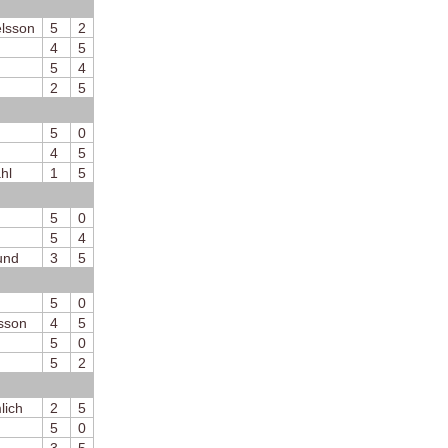
lsson
5
2
4
5
5
4
2
5
5
0
4
5
hl
1
5
5
0
5
4
und
3
5
5
0
sson
4
5
5
0
5
2
lich
2
5
5
0