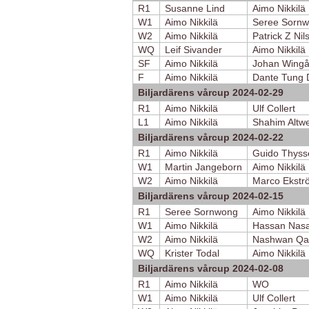
R1
Susanne Lind
Aimo Nikkilä
W1
Aimo Nikkilä
Seree Sorn
W2
Aimo Nikkilä
Patrick Z Nil
WQ
Leif Sivander
Aimo Nikkilä
SF
Aimo Nikkilä
Johan Wingå
F
Aimo Nikkilä
Dante Tung 
Biljardärens vårcup 2024-02-29
R1
Aimo Nikkilä
Ulf Collert
L1
Aimo Nikkilä
Shahim Altwe
Biljardärens vårcup 2024-02-22
R1
Aimo Nikkilä
Guido Thyss
W1
Martin Jangeborn
Aimo Nikkilä
W2
Aimo Nikkilä
Marco Ekstr
Biljardärens vårcup 2024-02-15
R1
Seree Sornwong
Aimo Nikkilä
W1
Aimo Nikkilä
Hassan Nasa
W2
Aimo Nikkilä
Nashwan Qa
WQ
Krister Todal
Aimo Nikkilä
Biljardärens vårcup 2024-02-08
R1
Aimo Nikkilä
WO
W1
Aimo Nikkilä
Ulf Collert