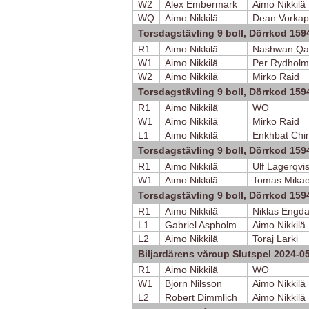
W2
Alex Embermark
Aimo Nikkilä
WQ
Aimo Nikkilä
Dean Vorkap
Torsdagstävling 9 boll, Dörrkod 159
R1
Aimo Nikkilä
Nashwan Qa
W1
Aimo Nikkilä
Per Rydholm
W2
Aimo Nikkilä
Mirko Raid
Torsdagstävling 9 boll, Dörrkod 159
R1
Aimo Nikkilä
WO
W1
Aimo Nikkilä
Mirko Raid
L1
Aimo Nikkilä
Enkhbat Ch
Torsdagstävling 9 boll, Dörrkod 159
R1
Aimo Nikkilä
Ulf Lagerqvis
W1
Aimo Nikkilä
Tomas Mikae
Torsdagstävling 9 boll, Dörrkod 159
R1
Aimo Nikkilä
Niklas Engda
L1
Gabriel Aspholm
Aimo Nikkilä
L2
Aimo Nikkilä
Toraj Larki
Biljardärens vårcup Slutspel 2024-0
R1
Aimo Nikkilä
WO
W1
Björn Nilsson
Aimo Nikkilä
L2
Robert Dimmlich
Aimo Nikkilä