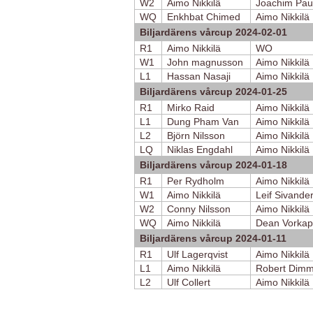
W2
Aimo Nikkilä
Joachim Pau
WQ
Enkhbat Chimed
Aimo Nikkilä
Biljardärens vårcup 2024-02-01
R1
Aimo Nikkilä
WO
W1
John magnusson
Aimo Nikkilä
L1
Hassan Nasaji
Aimo Nikkilä
Biljardärens vårcup 2024-01-25
R1
Mirko Raid
Aimo Nikkilä
L1
Dung Pham Van
Aimo Nikkilä
L2
Björn Nilsson
Aimo Nikkilä
LQ
Niklas Engdahl
Aimo Nikkilä
Biljardärens vårcup 2024-01-18
R1
Per Rydholm
Aimo Nikkilä
W1
Aimo Nikkilä
Leif Sivande
W2
Conny Nilsson
Aimo Nikkilä
WQ
Aimo Nikkilä
Dean Vorkap
Biljardärens vårcup 2024-01-11
R1
Ulf Lagerqvist
Aimo Nikkilä
L1
Aimo Nikkilä
Robert Dimm
L2
Ulf Collert
Aimo Nikkilä