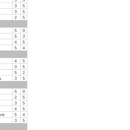
3
5
3
5
3
5
2
5
5
0
5
3
4
5
5
4
4
5
0
5
5
2
a
3
5
5
0
2
5
3
5
4
5
ink
5
4
3
5