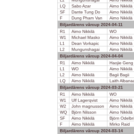
L2
Mungunshagai
Aimo Nikkilä
LQ
Sabo Azar
Aimo Nikkilä
SF
Dante Tung Do
Aimo Nikkilä
F
Dung Pham Van
Aimo Nikkilä
Biljardärens vårcup 2024-04-11
R1
Aimo Nikkilä
WO
W1
Michael Masko
Aimo Nikkilä
L1
Dean Vorkapic
Aimo Nikkilä
L2
Mungunshagai
Aimo Nikkilä
Biljardärens vårcup 2024-04-04
R1
Aimo Nikkilä
Haojie Geng
L1
WO
Aimo Nikkilä
L2
Aimo Nikkilä
Bagii Bagii
LQ
Aimo Nikkilä
Laith Albana
Biljardärens vårcup 2024-03-21
R1
Aimo Nikkilä
WO
W1
Ulf Lagerqvist
Aimo Nikkilä
W2
John magnusson
Aimo Nikkilä
WQ
Björn Nilsson
Aimo Nikkilä
SF
Aimo Nikkilä
Björn Odelbr
F
Aimo Nikkilä
Mirko Raid
Biljardärens vårcup 2024-03-14