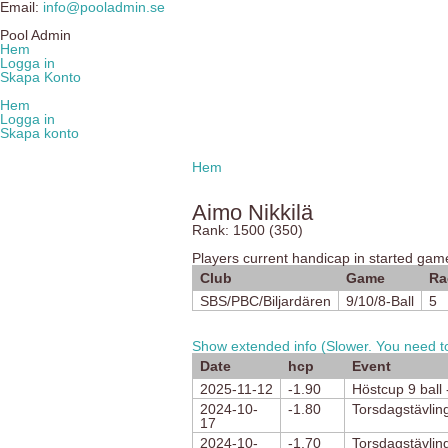
Email:
info@pooladmin.se
Pool Admin
Hem
Logga in
Skapa Konto
Hem
Logga in
Skapa konto
Hem
Aimo Nikkilä
Rank: 1500 (350)
Players current handicap in started gam
Club
Game
Ra
SBS/PBC/Biljardären
9/10/8-Ball
5
Show extended info (Slower. You need to
Date
hcp
Event
2025-11-12
-1.90
Höstcup 9 ball
2024-10-
-1.80
Torsdagstävlin
17
2024-10-
-1.70
Torsdagstävlin