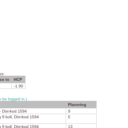
es:
ce to
HCP
-1.90
 be logged in.)
Placering
 - Dörrkod 1594
9
g 9 boll, Dörrkod 1594
5
g 9 boll, Dörrkod 1594
13