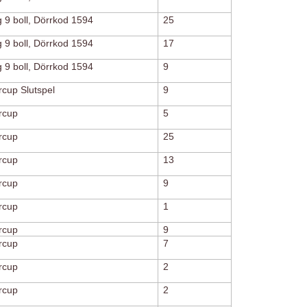
g 9 boll, Dörrkod 1594
25
g 9 boll, Dörrkod 1594
17
g 9 boll, Dörrkod 1594
9
rcup Slutspel
9
årcup
5
årcup
25
årcup
13
årcup
9
årcup
1
årcup
9
årcup
7
årcup
2
årcup
2