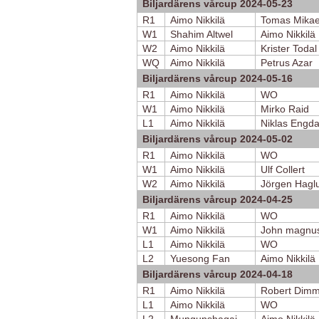
Biljardärens vårcup 2024-05-23
R1
Aimo Nikkilä
Tomas Mikae
W1
Shahim Altwel
Aimo Nikkilä
W2
Aimo Nikkilä
Krister Todal
WQ
Aimo Nikkilä
Petrus Azar
Biljardärens vårcup 2024-05-16
R1
Aimo Nikkilä
WO
W1
Aimo Nikkilä
Mirko Raid
L1
Aimo Nikkilä
Niklas Engda
Biljardärens vårcup 2024-05-02
R1
Aimo Nikkilä
WO
W1
Aimo Nikkilä
Ulf Collert
W2
Aimo Nikkilä
Jörgen Hagl
Biljardärens vårcup 2024-04-25
R1
Aimo Nikkilä
WO
W1
Aimo Nikkilä
John magnu
L1
Aimo Nikkilä
WO
L2
Yuesong Fan
Aimo Nikkilä
Biljardärens vårcup 2024-04-18
R1
Aimo Nikkilä
Robert Dimm
L1
Aimo Nikkilä
WO