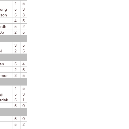
4
5
wong
5
3
sson
5
3
4
5
rdh
5
2
Do
2
5
3
5
l
2
5
en
5
4
2
5
ömer
3
5
4
5
ji
5
3
rdak
5
1
5
0
5
0
5
2