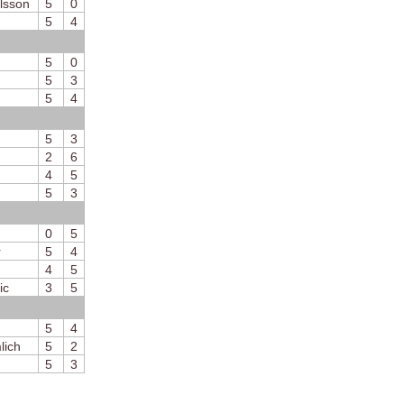
lsson
5
0
5
4
5
0
5
3
5
4
5
3
2
6
4
5
5
3
0
5
r
5
4
4
5
ic
3
5
5
4
lich
5
2
5
3