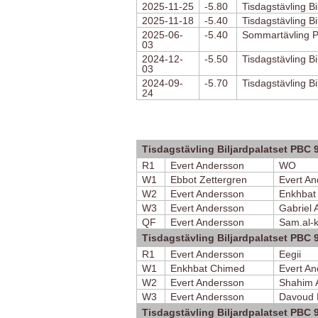
2025-11-25
-5.80
Tisdagstävling Bi
2025-11-18
-5.40
Tisdagstävling Bi
2025-06-
-5.40
Sommartävling P
03
2024-12-
-5.50
Tisdagstävling Bi
03
2024-09-
-5.70
Tisdagstävling Bi
24
Tisdagstävling Biljardpalatset PBC 
R1
Evert Andersson
WO
W1
Ebbot Zettergren
Evert A
W2
Evert Andersson
Enkhbat
W3
Evert Andersson
Gabriel
QF
Evert Andersson
Sam.al-
Tisdagstävling Biljardpalatset PBC 
R1
Evert Andersson
Eegii
W1
Enkhbat Chimed
Evert A
W2
Evert Andersson
Shahim A
W3
Evert Andersson
Davoud
Tisdagstävling Biljardpalatset PBC 