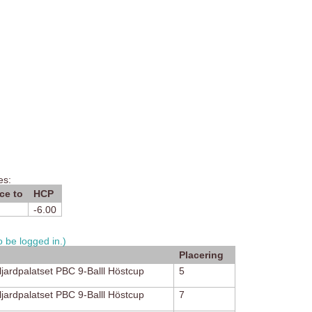
es:
ce to
HCP
-6.00
 be logged in.)
Placering
ljardpalatset PBC 9-Balll Höstcup
5
ljardpalatset PBC 9-Balll Höstcup
7