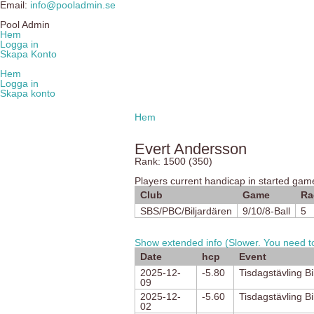
Email:
info@pooladmin.se
Pool Admin
Hem
Logga in
Skapa Konto
Hem
Logga in
Skapa konto
Hem
Evert Andersson
Rank: 1500 (350)
Players current handicap in started gam
Club
Game
Ra
SBS/PBC/Biljardären
9/10/8-Ball
5
Show extended info (Slower. You need to
Date
hcp
Event
2025-12-
-5.80
Tisdagstävling Bi
09
2025-12-
-5.60
Tisdagstävling Bi
02