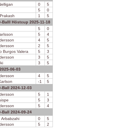
Nelligan
0
5
5
0
 Prakash
1
5
9-Balll Höstcup 2025-11-18
5
0
arlsson
5
4
ndersson
4
5
ndersson
2
5
o Burgos Valera
5
3
ndersson
3
5
ki
3
5
2025-06-03
ndersson
4
5
arlson
-1
5
9-Ball 2024-12-03
ndersson
5
1
uispe
5
3
ndersson
5
4
9-Ball 2024-09-24
 Arbabzahi
0
5
ndersson
5
2