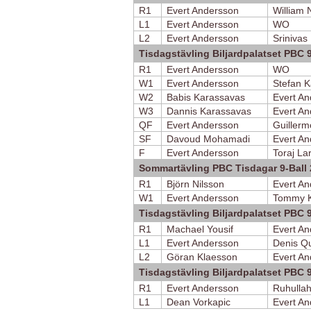
R1
Evert Andersson
William 
L1
Evert Andersson
WO
L2
Evert Andersson
Srinivas
Tisdagstävling Biljardpalatset PBC 
R1
Evert Andersson
WO
W1
Evert Andersson
Stefan K
W2
Babis Karassavas
Evert A
W3
Dannis Karassavas
Evert A
QF
Evert Andersson
Guillerm
SF
Davoud Mohamadi
Evert A
F
Evert Andersson
Toraj Lar
Sommartävling PBC Tisdagar 9-Ball 
R1
Björn Nilsson
Evert A
W1
Evert Andersson
Tommy K
Tisdagstävling Biljardpalatset PBC 
R1
Machael Yousif
Evert A
L1
Evert Andersson
Denis Q
L2
Göran Klaesson
Evert A
Tisdagstävling Biljardpalatset PBC 
R1
Evert Andersson
Ruhullah
L1
Dean Vorkapic
Evert A