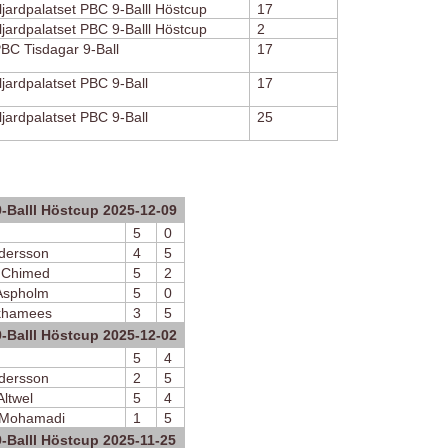
ljardpalatset PBC 9-Balll Höstcup
17
ljardpalatset PBC 9-Balll Höstcup
2
BC Tisdagar 9-Ball
17
ljardpalatset PBC 9-Ball
17
ljardpalatset PBC 9-Ball
25
9-Balll Höstcup 2025-12-09
5
0
ndersson
4
5
 Chimed
5
2
 Aspholm
5
0
khamees
3
5
9-Balll Höstcup 2025-12-02
5
4
ndersson
2
5
ltwel
5
4
 Mohamadi
1
5
9-Balll Höstcup 2025-11-25