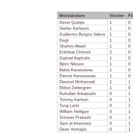
Motståndare
Vinster
Fö
Denis Quispe
1
0
Stefan Karlsson
1
0
Guillermo Burgos Valera
1
0
Eegii
1
0
Shahim Altwel
1
0
Enkhbat Chimed
2
0
Gabriel Aspholm
1
0
Björn Nilsson
1
0
Babis Karassavas
1
0
Dannis Karassavas
1
0
Davoud Mohamadi
1
1
Ebbot Zettergren
1
0
Ruhullah Arbabzahi
0
1
Tommy Karlson
0
1
Toraj Larki
0
1
William Nelligan
0
1
Srinivas Prakash
0
1
Sam.al-khamees
0
1
Dean Vorkapic
0
1