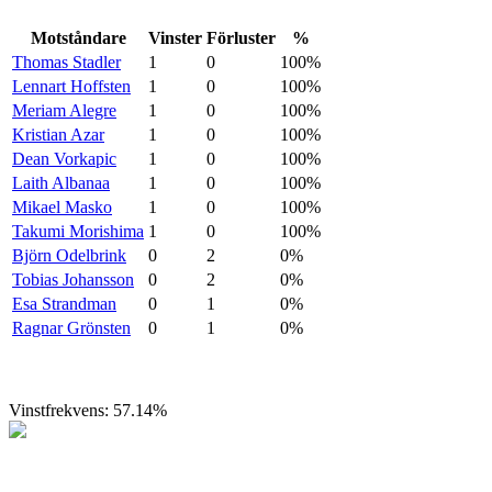
Motståndare
Vinster
Förluster
%
Thomas Stadler
1
0
100%
Lennart Hoffsten
1
0
100%
Meriam Alegre
1
0
100%
Kristian Azar
1
0
100%
Dean Vorkapic
1
0
100%
Laith Albanaa
1
0
100%
Mikael Masko
1
0
100%
Takumi Morishima
1
0
100%
Björn Odelbrink
0
2
0%
Tobias Johansson
0
2
0%
Esa Strandman
0
1
0%
Ragnar Grönsten
0
1
0%
Vinstfrekvens: 57.14%