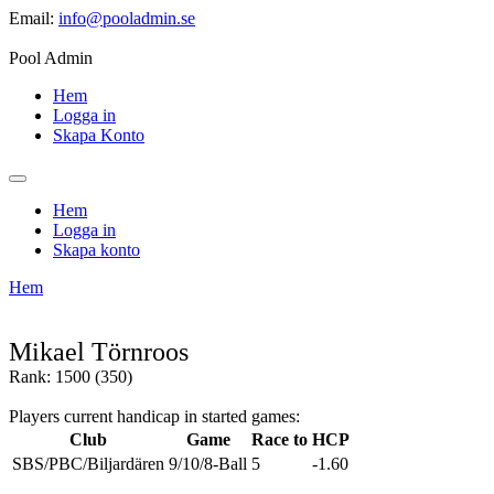
Email:
info@pooladmin.se
Pool Admin
Hem
Logga in
Skapa Konto
Hem
Logga in
Skapa konto
Hem
Mikael Törnroos
Rank: 1500 (350)
Players current handicap in started games:
Club
Game
Race to
HCP
SBS/PBC/Biljardären
9/10/8-Ball
5
-1.60