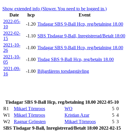
Show extended info (Slower. You need to be logged in.)
Date
hcp
Event
2022-05-
-1.20
Tisdagar SBS 9-Ball Hcp, reg/betalning 18.00
10
2022-02-
-1.10
SBS Tisdagar 9-Ball, Inregistrerad/Betalt 18:00
15
2021-10-
-1.00
Tisdagar SBS 9-Ball Hcp, reg/betalning 18.00
26
2021-10-
-1.00
Tisdag SBS 9-Ball Hcp, reg/betaln 18.00
05
2021-09-
-1.00
Biljardärens torsdagstävling
16
Tisdagar SBS 9-Ball Hcp, reg/betalning 18.00 2022-05-10
R1
Mikael Törnroos
WO
5
0
W1
Mikael Törnroos
Kristian Azar
5
4
W2
Ragnar Grönsten
Mikael Törnroos
5
3
SBS Tisdagar 9-Ball, Inregistrerad/Betalt 18:00 2022-02-15