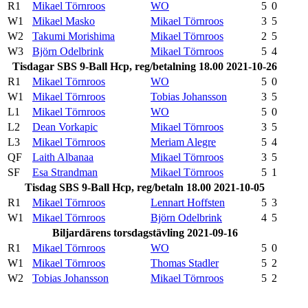
R1
Mikael Törnroos
WO
5
0
W1
Mikael Masko
Mikael Törnroos
3
5
W2
Takumi Morishima
Mikael Törnroos
2
5
W3
Björn Odelbrink
Mikael Törnroos
5
4
Tisdagar SBS 9-Ball Hcp, reg/betalning 18.00 2021-10-26
R1
Mikael Törnroos
WO
5
0
W1
Mikael Törnroos
Tobias Johansson
3
5
L1
Mikael Törnroos
WO
5
0
L2
Dean Vorkapic
Mikael Törnroos
3
5
L3
Mikael Törnroos
Meriam Alegre
5
4
QF
Laith Albanaa
Mikael Törnroos
3
5
SF
Esa Strandman
Mikael Törnroos
5
1
Tisdag SBS 9-Ball Hcp, reg/betaln 18.00 2021-10-05
R1
Mikael Törnroos
Lennart Hoffsten
5
3
W1
Mikael Törnroos
Björn Odelbrink
4
5
Biljardärens torsdagstävling 2021-09-16
R1
Mikael Törnroos
WO
5
0
W1
Mikael Törnroos
Thomas Stadler
5
2
W2
Tobias Johansson
Mikael Törnroos
5
2