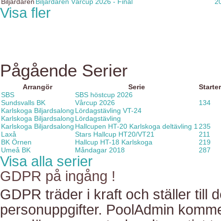
Biljardären
Biljardären Vårcup 2026 - Final
2
Visa fler
Pågående Serier
Arrangör
Serie
Starter
SBS
SBS höstcup 2026
Sundsvalls BK
Vårcup 2026
134
Karlskoga Biljardsalong
Lördagstävling VT-24
Karlskoga Biljardsalong
Lördagstävling
Karlskoga Biljardsalong
Hallcupen HT-20 Karlskoga deltävling 1
235
Laxå
Stars Hallcup HT20/VT21
211
BK Örnen
Hallcup HT-18 Karlskoga
219
Umeå BK
Måndagar 2018
287
Visa alla serier
GDPR på ingång !
GDPR träder i kraft och ställer till d
personuppgifter. PoolAdmin kommer